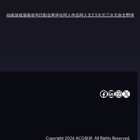
动画
游戏
漫画
读书
日影
业界评论
同人作品
同人文
2.5次元
三次元
杂文
野球
#
#
#
#
Copyright 2026 ACG批评. All Rights Reserved.