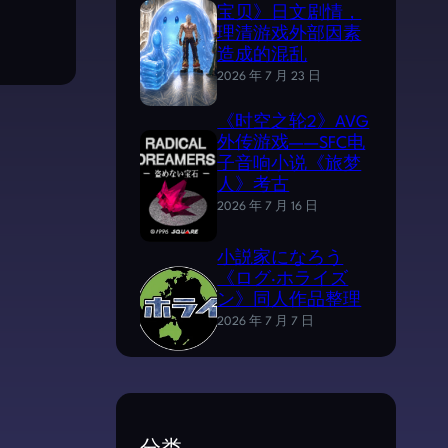
宝贝》日文剧情，
理清游戏外部因素
造成的混乱
2026 年 7 月 23 日
《时空之轮2》AVG
外传游戏——SFC电
子音响小说《旅梦
人》考古
2026 年 7 月 16 日
小説家になろう
《ログ·ホライズ
ン》同人作品整理
2026 年 7 月 7 日