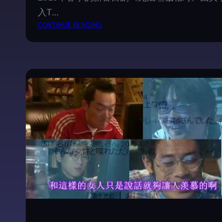
入T…
：
CONTINUE READING
坦
诚
相
对
之
后
的
漠
然
—
—
H
A
R
D
T
O
S