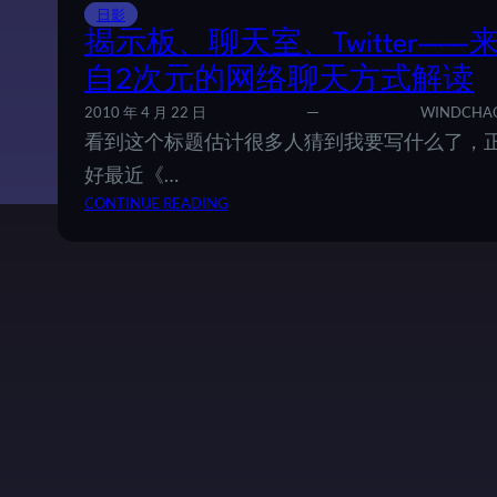
日影
A
揭示板、聊天室、Twitter——
Y
I
自2次元的网络聊天方式解读
L
2010 年 4 月 22 日
WINDCHA
O
看到这个标题估计很多人猜到我要写什么了，
V
E
好最近《…
Y
：
CONTINUE READING
O
揭
U
示
板
、
聊
天
室
、
T
W
I
T