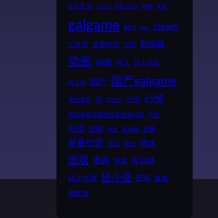
2.5次元
avg
gal
AR Live
2011
galgame
steam
key
live
剧场版
业界评论
三次元
书评
动画
动画
同人
同人作品
国产galgame
国产
同人展
心情
小说
宅
圣地巡礼
安达充
我的青春恋爱物语果然有问题
手游
扫雷
投稿
新番
新海诚
推理
新番扫雷
棒球
日剧
杂文
游戏
漫画
读后感
电影
轻小说
野球
轻之文库
魔都
麻枝准