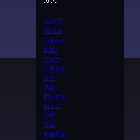
分类
2.5次元
AR Live
Galgame
MAD
三次元
业界评论
分享
动画
同人作品
同人文
心情
手游
新番扫雷