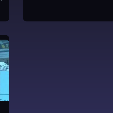
无
法
坦
诚
相
对
的
官
方
T
W
I
T
T
E
R
账
号