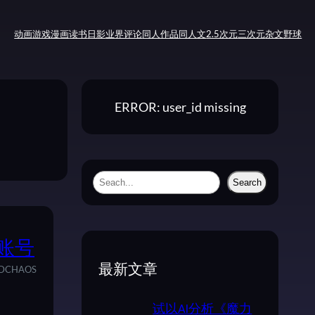
动画
游戏
漫画
读书
日影
业界评论
同人作品
同人文
2.5次元
三次元
杂文
野球
ERROR: user_id missing
S
Search
e
a
r
r账号
c
最新文章
DCHAOS
h
试以AI分析《魔力