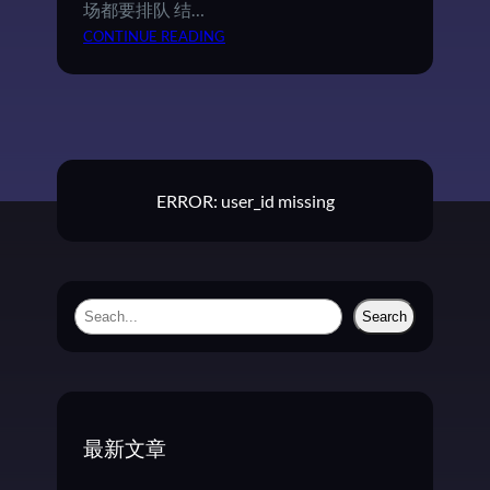
场都要排队 结…
：
CONTINUE READING
优
衣
库
归
来
ERROR: user_id missing
S
Search
e
a
r
c
最新文章
h