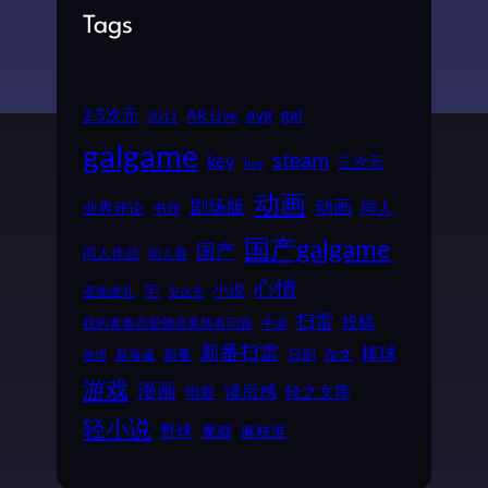
Tags
2.5次元
avg
gal
AR Live
2011
galgame
steam
key
三次元
live
动画
动画
剧场版
同人
业界评论
书评
国产galgame
国产
同人作品
同人展
心情
小说
宅
圣地巡礼
安达充
扫雷
投稿
我的青春恋爱物语果然有问题
手游
新番扫雷
棒球
新番
日剧
杂文
新海诚
推理
游戏
漫画
读后感
电影
轻之文库
轻小说
野球
魔都
麻枝准