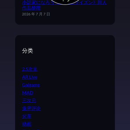
小説家になろう《ログ·ホライズン》同人
作品整理
2026 年 7 月 7 日
分类
2.5次元
AR Live
Galgame
MAD
三次元
业界评论
分享
动画