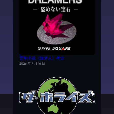
《时空之轮2》AVG外传游戏——SFC电子
音响小说《旅梦人》考古
2026 年 7 月 16 日