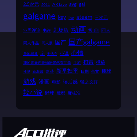
2.5次元
avg
gal
AR Live
2011
galgame
steam
key
三次元
live
动画
动画
剧场版
同人
业界评论
书评
国产galgame
国产
同人作品
同人展
心情
小说
宅
圣地巡礼
安达充
扫雷
投稿
我的青春恋爱物语果然有问题
手游
新番扫雷
棒球
新番
日剧
杂文
新海诚
推理
游戏
漫画
读后感
电影
轻之文库
轻小说
野球
魔都
麻枝准