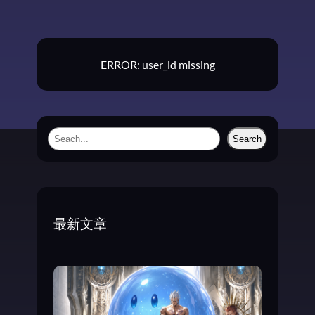
名
作
考
据
ERROR: user_id missing
—
—
小
岛
秀
S
Search
夫
e
1
a
9
8
r
8
c
年
最新文章
h
的
作
品
《
掠
夺