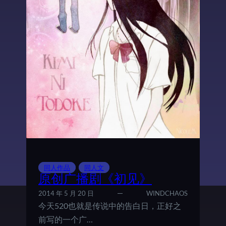
丽
新
世
界
~
飞
向
阿
布
拉
克
萨
斯
的
小
同人作品
同人文
鸟
原创广播剧《初见》
》
2014 年 5 月 20 日
WINDCHAOS
发
今天520也就是传说中的告白日，正好之
布
&
前写的一个广…