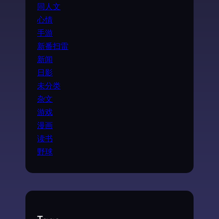
同人文
心情
手游
新番扫雷
新闻
日影
未分类
杂文
游戏
漫画
读书
野球