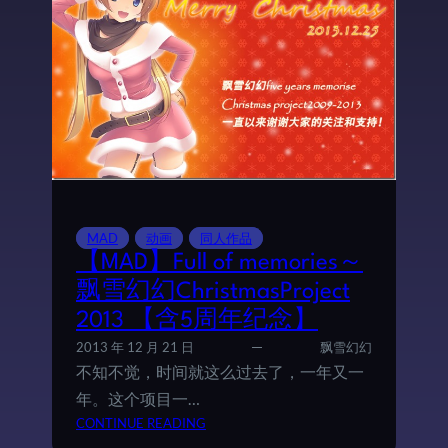
人
文
：
永
远
的
圣
诞
节
MAD
动画
同人作品
【MAD】Full of memories～
飘雪幻幻ChristmasProject
2013 【含5周年纪念】
2013 年 12 月 21 日
飘雪幻幻
不知不觉，时间就这么过去了，一年又一
年。这个项目一…
：
CONTINUE READING
【