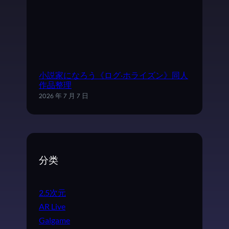
小説家になろう《ログ·ホライズン》同人
作品整理
2026 年 7 月 7 日
分类
2.5次元
AR Live
Galgame