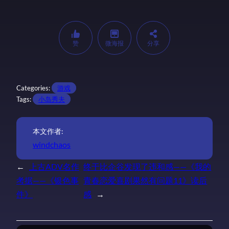
赞
微海报
分享
Categories:
游戏
Tags:
小岛秀夫
本文作者:
windchaos
←
上古ADV名作
终于比企谷发现了违和感——《我的
考据——《银色事
青春恋爱喜剧果然有问题11》读后
件》
感
→