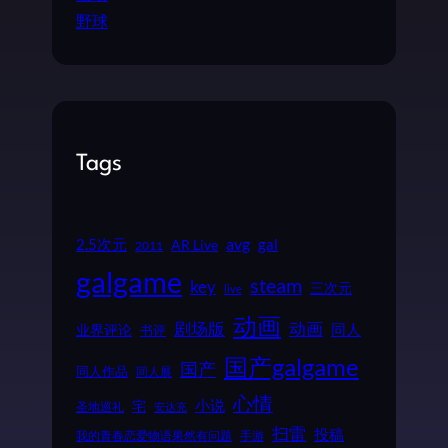
野球
Tags
2.5次元
avg
gal
AR Live
2011
galgame
steam
key
三次元
live
动画
动画
剧场版
同人
业界评论
书评
国产galgame
国产
同人作品
同人展
心情
小说
宅
圣地巡礼
安达充
扫雷
投稿
我的青春恋爱物语果然有问题
手游