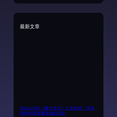
e
a
r
c
最新文章
h
试以AI分析《魔力宝贝》日文剧情，理清
游戏外部因素造成的混乱