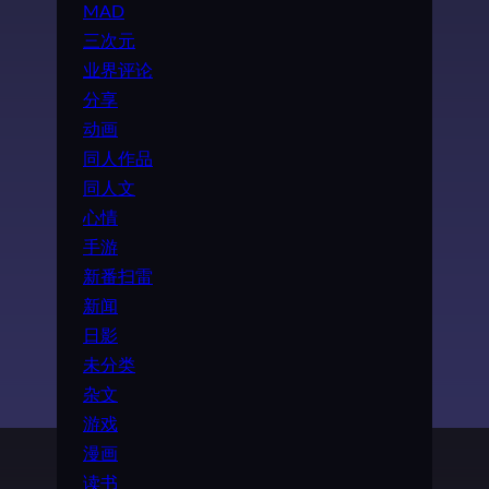
MAD
三次元
业界评论
分享
动画
同人作品
同人文
心情
手游
新番扫雷
新闻
日影
未分类
杂文
游戏
漫画
读书