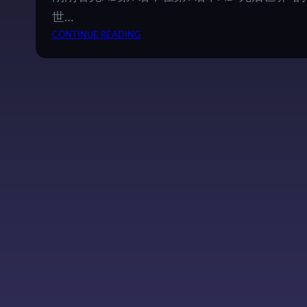
世…
：
CONTINUE READING
《
A
N
G
E
L
B
E
A
T
S
!
》
第
9
话
观
感