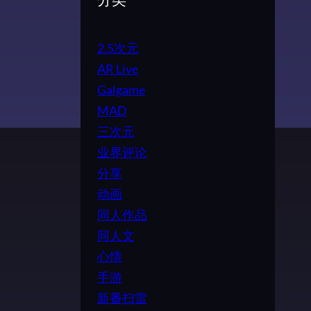
分类
2.5次元
AR Live
Galgame
MAD
三次元
业界评论
分享
动画
同人作品
同人文
心情
手游
新番扫雷