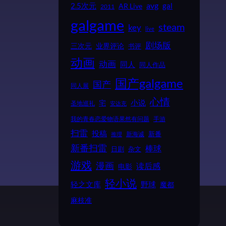
2.5次元
avg
gal
AR Live
2011
galgame
steam
key
live
剧场版
业界评论
三次元
书评
动画
动画
同人
同人作品
国产galgame
国产
同人展
心情
小说
宅
圣地巡礼
安达充
我的青春恋爱物语果然有问题
手游
扫雷
投稿
新番
新海诚
推理
新番扫雷
棒球
日剧
杂文
游戏
漫画
读后感
电影
轻小说
野球
轻之文库
魔都
麻枝准