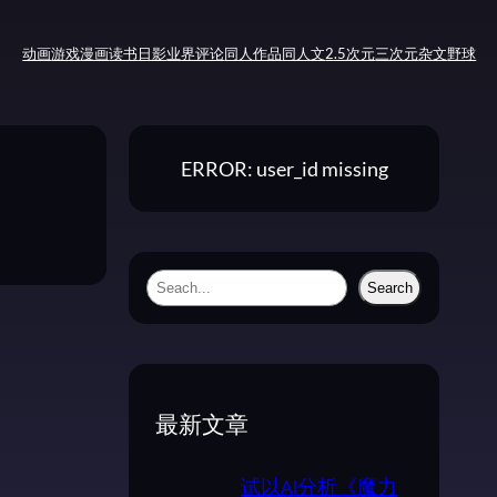
动画
游戏
漫画
读书
日影
业界评论
同人作品
同人文
2.5次元
三次元
杂文
野球
ERROR: user_id missing
S
Search
e
a
r
c
最新文章
h
试以AI分析《魔力