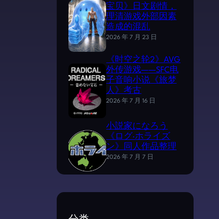
宝贝》日文剧情，
理清游戏外部因素
造成的混乱
2026 年 7 月 23 日
《时空之轮2》AVG
外传游戏——SFC电
子音响小说《旅梦
人》考古
2026 年 7 月 16 日
小説家になろう
《ログ·ホライズ
ン》同人作品整理
2026 年 7 月 7 日