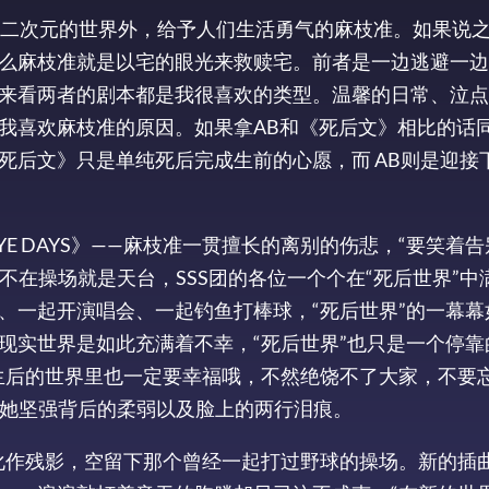
在二次元的世界外，给予人们生活勇气的麻枝准。如果说之
么麻枝准就是以宅的眼光来救赎宅。前者是一边逃避一边
来看两者的剧本都是我很喜欢的类型。温馨的日常、泣点
我喜欢麻枝准的原因。如果拿AB和《死后文》相比的话
死后文》只是单纯死后完成生前的心愿，而 AB则是迎接
E DAYS》——麻枝准一贯擅长的离别的伤悲，“要笑着告
不在操场就是天台，SSS团的各位一个个在“死后世界”中
、一起开演唱会、一起钓鱼打棒球，“死后世界”的一幕幕
现实世界是如此充满着不幸，“死后世界”也只是一个停靠
生后的世界里也一定要幸福哦，不然绝饶不了大家，不要
到她坚强背后的柔弱以及脸上的两行泪痕。
下化作残影，空留下那个曾经一起打过野球的操场。新的插