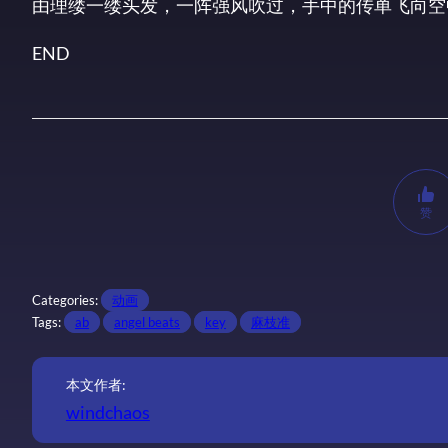
由理缕一缕头发，一阵强风吹过，手中的传单飞向空
END
赞
Categories:
动画
Tags:
ab
angel beats
key
麻枝准
本文作者:
windchaos