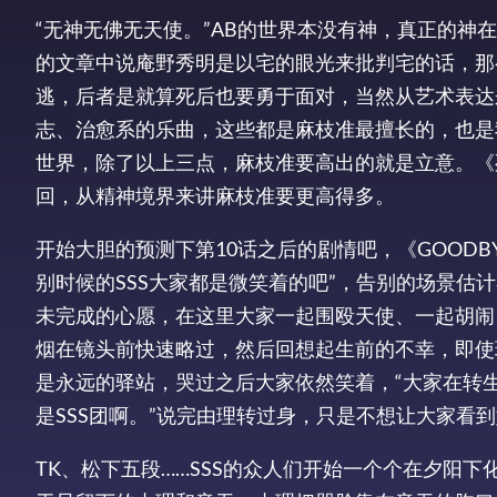
“无神无佛无天使。”AB的世界本没有神，真正的神
的文章中说庵野秀明是以宅的眼光来批判宅的话，那
逃，后者是就算死后也要勇于面对，当然从艺术表达
志、治愈系的乐曲，这些都是麻枝准最擅长的，也是
世界，除了以上三点，麻枝准要高出的就是立意。《
回，从精神境界来讲麻枝准要更高得多。
开始大胆的预测下第10话之后的剧情吧，《GOODBY
别时候的SSS大家都是微笑着的吧”，告别的场景估计
未完成的心愿，在这里大家一起围殴天使、一起胡闹
烟在镜头前快速略过，然后回想起生前的不幸，即使
是永远的驿站，哭过之后大家依然笑着，“大家在转
是SSS团啊。”说完由理转过身，只是不想让大家看
TK、松下五段……SSS的众人们开始一个个在夕阳