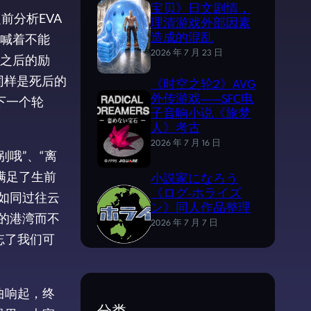
宝贝》日文剧情，
前分析EVA
理清游戏外部因素
喊着不能
造成的混乱
2026 年 7 月 23 日
之后的励
同样是死后的
《时空之轮2》AVG
下一个轮
外传游戏——SFC电
子音响小说《旅梦
人》考古
2026 年 7 月 16 日
别哦”、“离
满足了生前
小説家になろう
《ログ·ホライズ
如同过往云
ン》同人作品整理
的港湾而不
2026 年 7 月 7 日
忘了我们可
曲响起，终