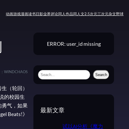
动画
游戏
漫画
读书
日影
业界评论
同人作品
同人文
2.5次元
三次元
杂文
野球
ERROR: user_id missing
测
者：
WINDCHAOS
S
Search
e
转生（轮回）
a
说的校园生
r
的勇气，如果
c
最新文章
Beats!》
h
试以AI分析《魔力