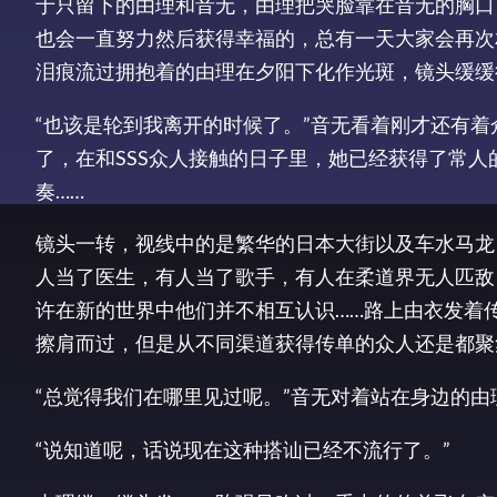
于只留下的由理和音无，由理把哭脸靠在音无的胸口
也会一直努力然后获得幸福的，总有一天大家会再次
泪痕流过拥抱着的由理在夕阳下化作光斑，镜头缓缓
“也该是轮到我离开的时候了。”音无看着刚才还有
了，在和SSS众人接触的日子里，她已经获得了常人
奏……
镜头一转，视线中的是繁华的日本大街以及车水马龙
人当了医生，有人当了歌手，有人在柔道界无人匹敌
许在新的世界中他们并不相互认识……路上由衣发着传单，
擦肩而过，但是从不同渠道获得传单的众人还是都聚集
“总觉得我们在哪里见过呢。”音无对着站在身边的由
“说知道呢，话说现在这种搭讪已经不流行了。”