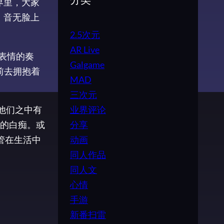
分类
界里，大家
，音无脸上
2.5次元
AR Live
表情的奏
Galgame
前去拥抱着
MAD
三次元
业界评论
他们之中有
分享
的白痴。或
动画
尽管在生活中
同人作品
同人文
心情
手游
新番扫雷