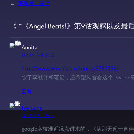
←
宅腐是一家？
《 “《Angel Beats!》第9话观感以及
Annita
2010 年 5 月 29 日
http://www.verycd.com/topics/2793539/
除了李献计和茗记，还希望风看看这个=vv=~~
回复
Iyo_Leng
2012 年 9 月 27 日
google麻枝准近况点进来的，《从那天起一