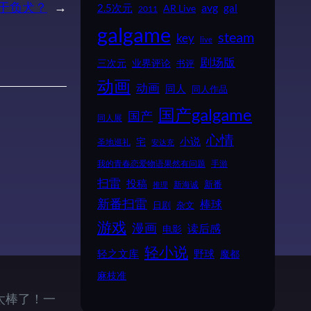
于负犬？
→
2.5次元
avg
gal
AR Live
2011
galgame
steam
key
live
剧场版
业界评论
三次元
书评
动画
动画
同人
同人作品
国产galgame
国产
同人展
心情
小说
宅
圣地巡礼
安达充
我的青春恋爱物语果然有问题
手游
扫雷
投稿
新番
新海诚
推理
新番扫雷
棒球
日剧
杂文
游戏
漫画
读后感
电影
轻小说
野球
轻之文库
魔都
麻枝准
太棒了！一