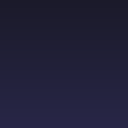
股
冲
劲
与
决
绝
。