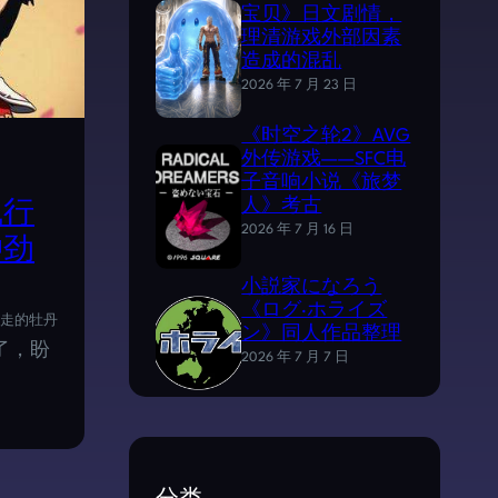
宝贝》日文剧情，
理清游戏外部因素
造成的混乱
2026 年 7 月 23 日
《时空之轮2》AVG
外传游戏——SFC电
子音响小说《旅梦
人》考古
飞行
2026 年 7 月 16 日
冲劲
小説家になろう
《ログ·ホライズ
走的牡丹
ン》同人作品整理
了，盼
2026 年 7 月 7 日