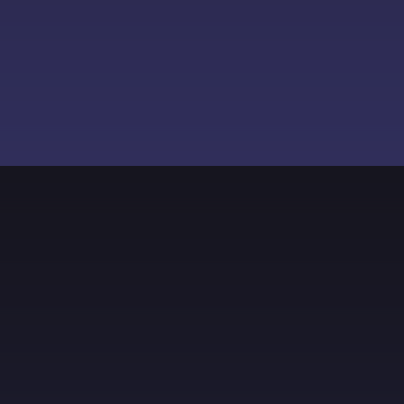
念
的
星
游
记
终
于
再
飞
行
了
，
但
却
没
了
原
来
的
那