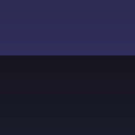
-
妹
系
G
A
L
的
彼
方