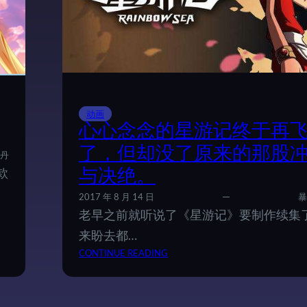
动画
心心念念的星游记终于再
了，但却没了原来的那股
丹
款
与决绝。
2017 年 8 月 14 日
暴
老早之前就听说了《星游记》要制作续集
来盼去都…
：
CONTINUE READING
心
心
念