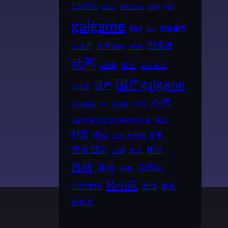
2.5次元
avg
gal
AR Live
2011
galgame
steam
key
live
剧场版
业界评论
三次元
书评
动画
动画
同人
同人作品
国产galgame
国产
同人展
心情
小说
宅
圣地巡礼
安达充
我的青春恋爱物语果然有问题
手游
扫雷
投稿
新番
新海诚
推理
新番扫雷
棒球
日剧
杂文
游戏
漫画
读后感
电影
轻小说
野球
轻之文库
魔都
麻枝准