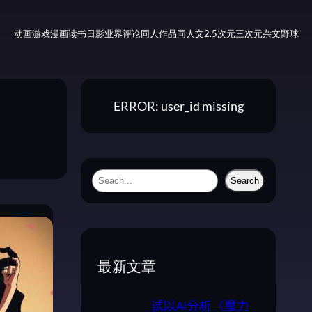
动画
游戏
漫画
读书
日影
业界评论
同人作品
同人文
2.5次元
三次元
杂文
野球
ERROR: user_id missing
S
Search
e
a
r
c
最新文章
h
试以AI分析《魔力