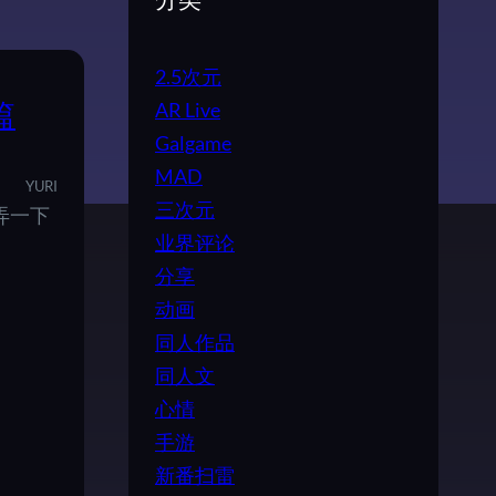
分类
2.5次元
AR Live
篇
Galgame
MAD
YURI
三次元
弄一下
业界评论
分享
动画
同人作品
同人文
心情
手游
新番扫雷