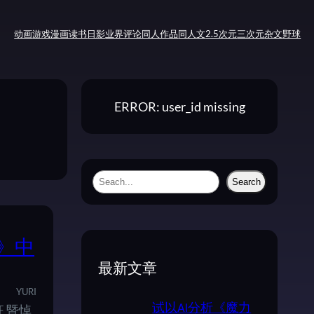
动画
游戏
漫画
读书
日影
业界评论
同人作品
同人文
2.5次元
三次元
杂文
野球
ERROR: user_id missing
S
Search
e
a
r
》中
c
最新文章
h
YURI
 暨悼
试以AI分析《魔力