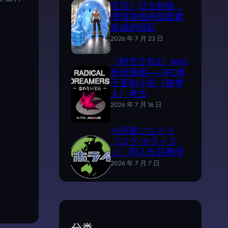
宝贝》日文剧情，
理清游戏外部因素
造成的混乱
2026 年 7 月 23 日
《时空之轮2》AVG
外传游戏——SFC电
子音响小说《旅梦
人》考古
2026 年 7 月 16 日
小説家になろう
《ログ·ホライズ
ン》同人作品整理
2026 年 7 月 7 日