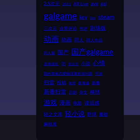
2.5次元
avg
gal
AR Live
2011
galgame
steam
key
live
剧场版
业界评论
三次元
书评
动画
动画
同人
同人作品
国产galgame
国产
同人展
心情
小说
宅
圣地巡礼
安达充
我的青春恋爱物语果然有问题
手游
扫雷
投稿
新番
新海诚
推理
新番扫雷
棒球
日剧
杂文
游戏
漫画
读后感
电影
轻小说
野球
轻之文库
魔都
麻枝准