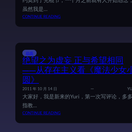
约莫到了光棍节，一个月之前就有人开始怨念
S
虽然我是…
》
：
CONTINUE READING
与
百
《
年
自
光
新
棍
世
节
界
动画
的
》
绝望之为虚妄 正与希望相同
怨
的
念
反
——从存在主义看《魔法少女
乌
圆》
托
邦
2011 年 10 月 14 日
YU
精
大家好，我是新来的Yuri，第一次写评论，多
神
指教…
：
CONTINUE READING
绝
望