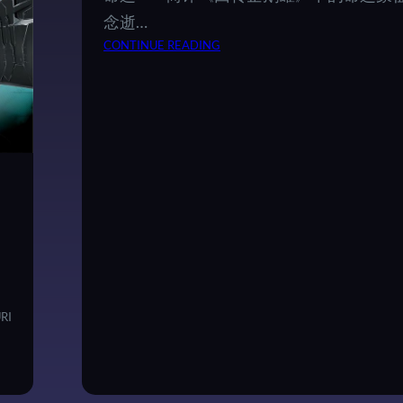
念逝…
：
CONTINUE READING
命
运
—
—
简
评
《
回
转
企
鹅
罐
》
RI
中
的
命
运
象