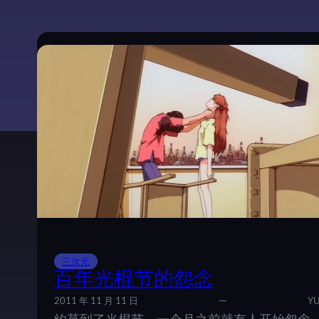
托
邦
的
倒
掉
—
—
解
读
《
P
S
Y
C
H
O
三次元
-
百年光棍节的怨念
P
A
2011 年 11 月 11 日
YU
S