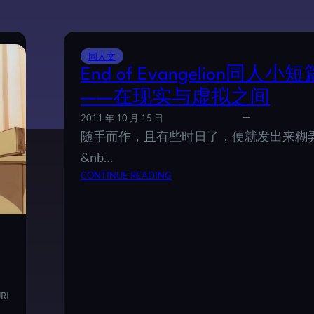
征
同人文
End of Evangelion同人小短
——在现实与虚拟之间
2011 年 10 月 15 日
随手而作，且有些时日了，便就发出来糊
&nb…
：
CONTINUE READING
E
N
D
O
F
E
V
RI
A
N