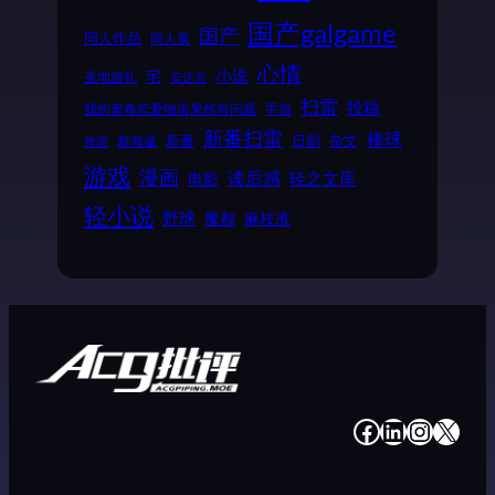
国产galgame
国产
同人作品
同人展
心情
小说
宅
圣地巡礼
安达充
扫雷
投稿
我的青春恋爱物语果然有问题
手游
新番扫雷
棒球
新番
日剧
杂文
新海诚
推理
游戏
漫画
读后感
电影
轻之文库
轻小说
野球
魔都
麻枝准
#
#
#
#