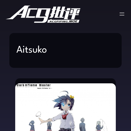
Aitsuko