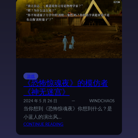
事
美
术
天
花
板
，
《
沉
没
意
游戏
志
《恐怖惊魂夜》的模仿者
》
《神无迷宫》
推
2024 年 5 月 26 日
WINDCHAOS
荐
当你想到《恐怖惊魂夜》你想到什么？是
小蓝人的演出风…
：
CONTINUE READING
《
恐