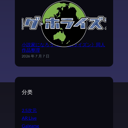
小説家になろう《ログ·ホライズン》同人
作品整理
2026 年 7 月 7 日
分类
2.5次元
AR Live
Galgame