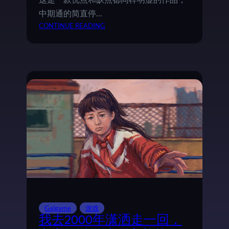
中期通的简直停…
：
CONTINUE READING
《
本
所
七
大
不
可
思
议
》
—
—
S
E
出
品
Galgame
游戏
怪
我去2000年潇洒走一回，
谈