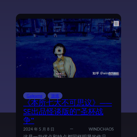
怖
惊
魂
夜
》
的
模
仿
者
《
神
无
迷
宫
Galgame
游戏
》
《本所七大不可思议》——
SE出品怪谈版的”圣杯战
争”
2024 年 5 月 8 日
WINDCHAOS
这是一款优点和缺点都同样明显的作品，