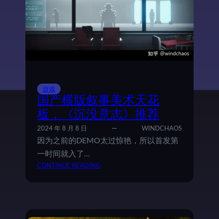
界
，
聊
一
下
《
布
兰
特
游戏
爵
国产横版叙事美术天花
士
板，《沉没意志》推荐
的
2024 年 8 月 8 日
WINDCHAOS
生
因为之前的DEMO太过惊艳，所以首发第
平
与
一时间就入了…
苦
：
CONTINUE READING
难
国
》
产
横
版
叙