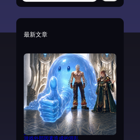
文
e
字
a
解
r
谜
游
c
最新文章
戏
h
《
完
美
的
一
天
》
赏
析
试以AI分析《魔力宝贝》日文剧情，理清
游戏外部因素造成的混乱