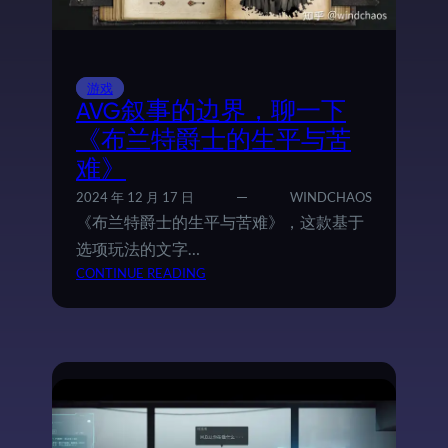
游戏
AVG叙事的边界，聊一下
《布兰特爵士的生平与苦
难》
2024 年 12 月 17 日
WINDCHAOS
《布兰特爵士的生平与苦难》，这款基于
选项玩法的文字…
：
CONTINUE READING
A
V
G
叙
事
的
边