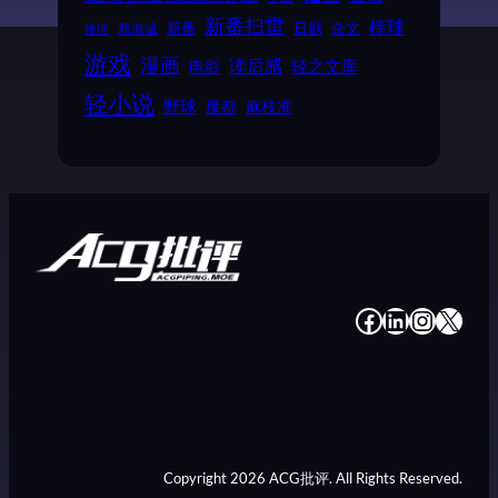
新番扫雷
棒球
新番
日剧
杂文
新海诚
推理
游戏
漫画
读后感
电影
轻之文库
轻小说
野球
魔都
麻枝准
#
#
#
#
Copyright 2026 ACG批评. All Rights Reserved.