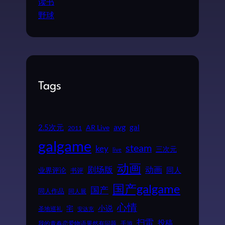
读书
野球
Tags
2.5次元
avg
gal
AR Live
2011
galgame
steam
key
三次元
live
动画
动画
剧场版
同人
业界评论
书评
国产galgame
国产
同人作品
同人展
心情
小说
宅
圣地巡礼
安达充
扫雷
投稿
我的青春恋爱物语果然有问题
手游