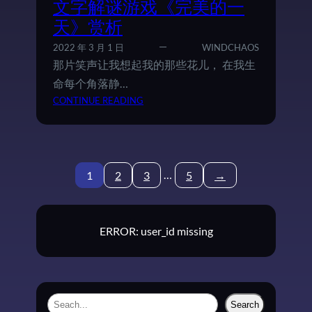
文字解谜游戏《完美的一
版
天》赏析
的
”
2022 年 3 月 1 日
WINDCHAOS
圣
那片笑声让我想起我的那些花儿， 在我生
杯
命每个角落静…
战
：
CONTINUE READING
争
我
”
去
2
0
…
1
2
3
5
→
0
0
年
潇
ERROR: user_id missing
洒
走
一
回
，
S
Search