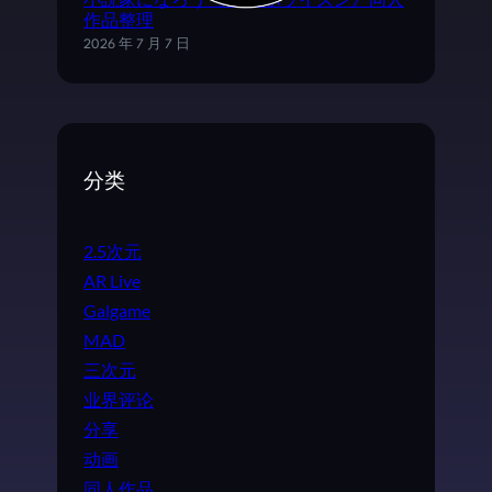
小説家になろう《ログ·ホライズン》同人
作品整理
2026 年 7 月 7 日
分类
2.5次元
AR Live
Galgame
MAD
三次元
业界评论
分享
动画
同人作品