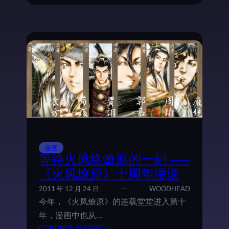
M
S
O
Y
V
C
I
H
E
O
—
-
—
P
为
A
游
S
戏
S
赌
：
上
完
全
美
部
漫画
的
人
等待火凤终燎原的一刻 ——
世
生
《火凤燎原》十周年漫谈
界
的
2011 年 12 月 24 日
WOODHEAD
人
今年，《火凤燎原》的连载堂堂进入第十
们
的
年，漫画中也从…
故
：
CONTINUE READING