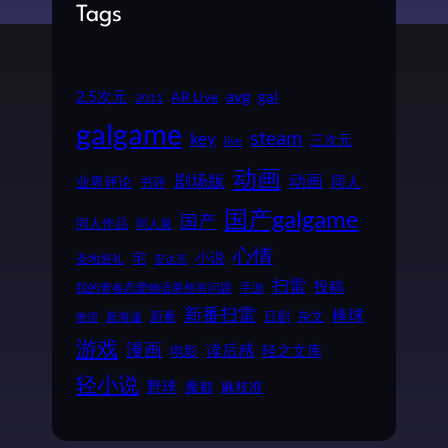
Tags
2.5次元
avg
gal
AR Live
2011
galgame
steam
key
三次元
live
动画
动画
剧场版
同人
业界评论
书评
国产galgame
国产
同人作品
同人展
心情
小说
宅
圣地巡礼
安达充
扫雷
投稿
我的青春恋爱物语果然有问题
手游
新番扫雷
棒球
新番
日剧
杂文
新海诚
推理
游戏
漫画
读后感
电影
轻之文库
轻小说
野球
魔都
麻枝准