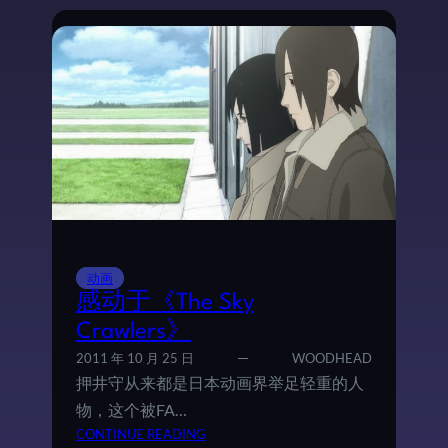
的
童
话
—
—
《
今
、
そ
こ
に
い
る
动画
僕
感动于《The Sky
》
Crawlers》
手
2011 年 10 月 25 日
WOODHEAD
记
押井守从来都是日本动画界举足轻重的人
物，这个被FA…
：
CONTINUE READING