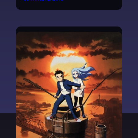
事
等
待
火
凤
终
燎
原
的
一
刻
—
—
《
火
凤
燎
原
》
十
周