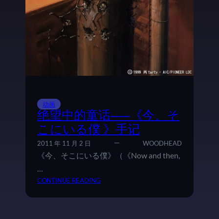
年
漫
谈
动画
绝望中的童话——《今、そ
こにいる僕 》手记
2011 年 11 月 2 日
WOODHEAD
《今、そこにいる僕》（《Now and then,
…
：
CONTINUE READING
绝
望
中