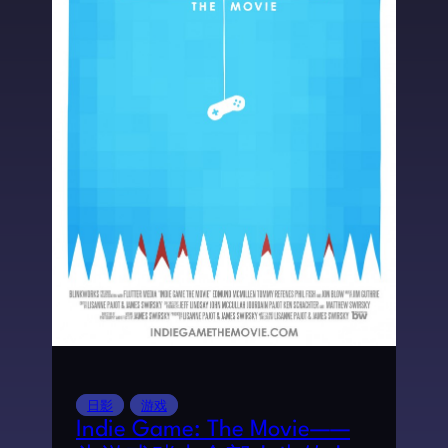
日影
游戏
Indie Game: The Movie——