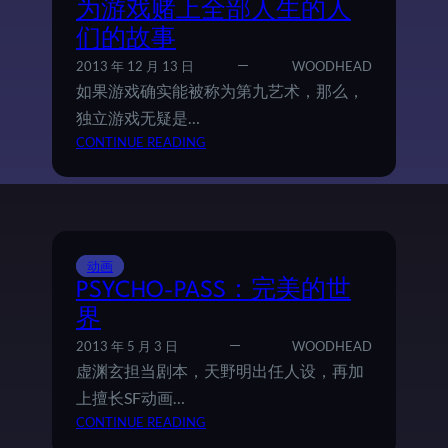
为游戏赌上全部人生的人
们的故事
2013 年 12 月 13 日
WOODHEAD
如果游戏确实能被称为第九艺术，那么，
独立游戏无疑是…
：
CONTINUE READING
I
N
D
I
E
动画
G
PSYCHO-PASS：完美的世
A
M
界
E
2013 年 5 月 3 日
WOODHEAD
:
虚渊玄担当剧本，天野明出任人设，再加
T
上擅长SF动画…
H
：
CONTINUE READING
E
P