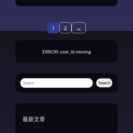
感
动
于
《
1
2
→
T
H
E
S
ERROR: user_id missing
K
Y
C
R
A
S
Search
W
e
L
a
E
r
R
S
c
最新文章
》
h