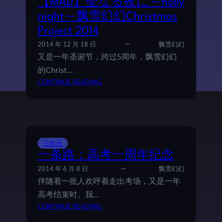
【MAD】聖なる夜に～holly
I
night～飘雪幻幻Christmas
S
Project 2014
T
M
2014 年 12 月 18 日
飘雪幻幻
A
又是一年圣诞节，跨过5周年，飘雪幻幻
S
的Christ…
P
：
CONTINUE READING
R
【
O
M
J
A
E
D
C
】
T
三次元
聖
2
一条路：高考一周年纪念
な
0
る
2014 年 6 月 8 日
飘雪幻幻
1
夜
伴随着一批人欢呼着走出考场，又是一年
5
に
高考结束时。我…
～
：
CONTINUE READING
H
一