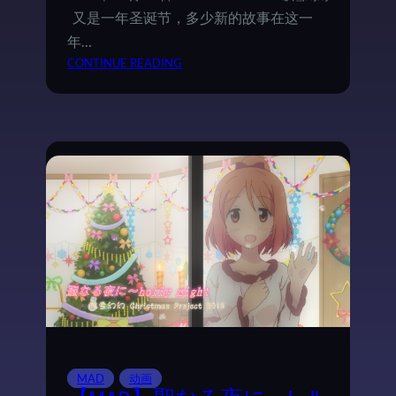
又是一年圣诞节，多少新的故事在这一
年…
：
CONTINUE READING
H
A
P
P
Y
X
M
A
S
-
飘
雪
幻
幻
C
H
MAD
动画
R