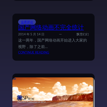
O
条
L
路
L
：
Y
高
N
业界评论
考
I
国产网络动画不完全统计
一
G
周
2014 年 5 月 14 日
飘雪幻幻
H
年
这一两年，国产网络动画开始进入大家的
T
纪
视野，除了之前…
～
念
：
CONTINUE READING
飘
国
雪
产
幻
网
幻
络
C
动
H
画
R
不
I
完
S
全
T
统
M