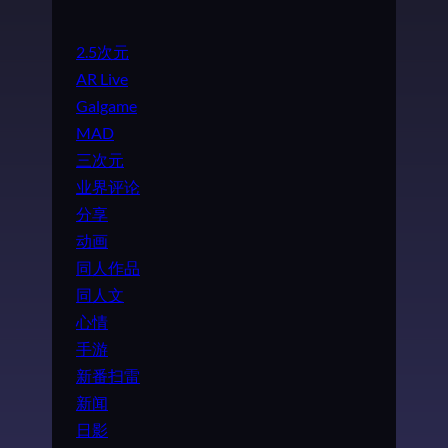
2.5次元
AR Live
Galgame
MAD
三次元
业界评论
分享
动画
同人作品
同人文
心情
手游
新番扫雷
新闻
日影