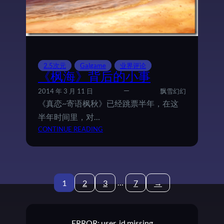
计
A
S
P
R
O
J
2.5次元
Galgame
业界评论
E
《枫海》背后的小事
C
2014 年 3 月 11 日
飘雪幻幻
T
《真恋~寄语枫秋》已经跳票半年，在这
2
半年时间里，对…
0
：
CONTINUE READING
1
《
4
枫
海
》
…
1
2
3
7
→
背
后
的
小
ERROR: user_id missing