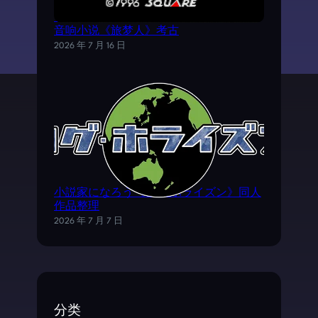
《时空之轮2》AVG外传游戏——SFC电子
音响小说《旅梦人》考古
2026 年 7 月 16 日
小説家になろう《ログ·ホライズン》同人
作品整理
2026 年 7 月 7 日
分类