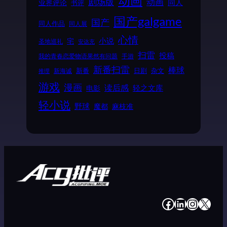
动画
动画
剧场版
同人
业界评论
书评
国产galgame
国产
同人作品
同人展
心情
小说
宅
圣地巡礼
安达充
扫雷
投稿
我的青春恋爱物语果然有问题
手游
新番扫雷
棒球
新番
日剧
杂文
新海诚
推理
游戏
漫画
读后感
电影
轻之文库
轻小说
野球
魔都
麻枝准
#
#
#
#