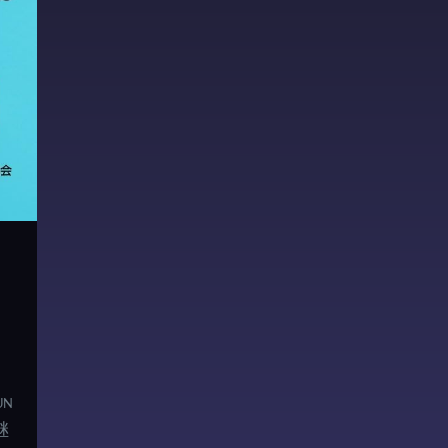
在
如
何
研
究
国
外
漫
画
？
（
下
）
UN
继