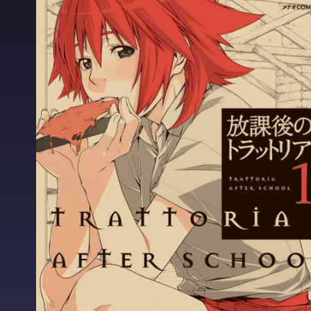
！
》
有
松
弛
感
的
观
光
古
都
面
包
店
小
故
事