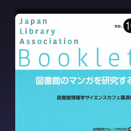
风
味
十
足
的
漫
画
《
放
課
後
の
ト
ラ
ッ
ト
リ
ア
》
，
但