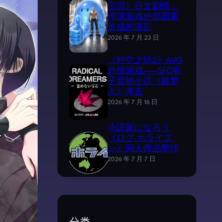
宝贝》日文剧情，
理清游戏外部因素
造成的混乱
2026 年 7 月 23 日
《时空之轮2》AVG
外传游戏——SFC电
子音响小说《旅梦
人》考古
2026 年 7 月 16 日
小説家になろう
《ログ·ホライズ
ン》同人作品整理
2026 年 7 月 7 日