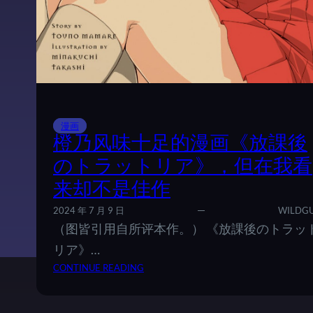
漫画
橙乃风味十足的漫画《放課後
のトラットリア》，但在我看
来却不是佳作
2024 年 7 月 9 日
WILDG
（图皆引用自所评本作。） 《放課後のトラッ
リア》…
：
CONTINUE READING
橙
乃