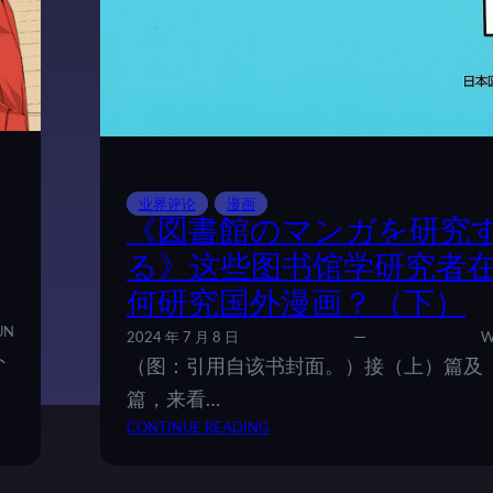
么
业界评论
漫画
《図書館のマンガを研究
る》这些图书馆学研究者
何研究国外漫画？（下）
UN
2024 年 7 月 8 日
W
ト
（图：引用自该书封面。）接（上）篇及
篇，来看…
：
CONTINUE READING
《
図