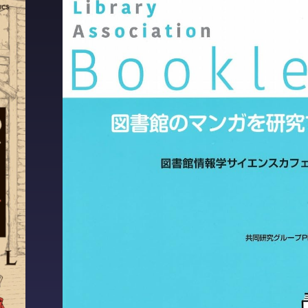
画
《
黒
龍
は
翡
翠
を
抱
く
》
，
看
看
上
海
提
供
了
什