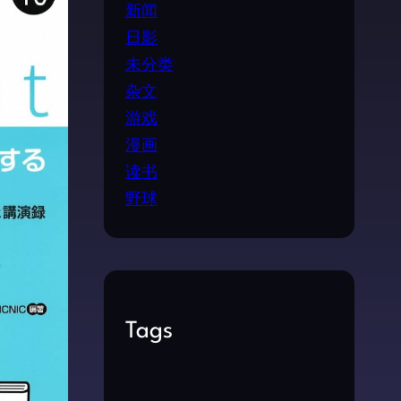
新闻
日影
未分类
杂文
游戏
漫画
读书
野球
Tags