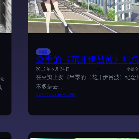
动画
全季的《花开伊吕波》纪
2012 年 6 月 24 日
小破仑
在豆瓣上发《半季的〈花开伊吕波〉纪念
次元
不多是去…
弑
：
CONTINUE READING
全
季
的
《
花
开