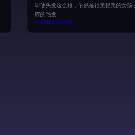
即使头发这么短，依然是很美很美的女孩
碎的毛发…
：
CONTINUE READING
少
年
少
女
的
诗