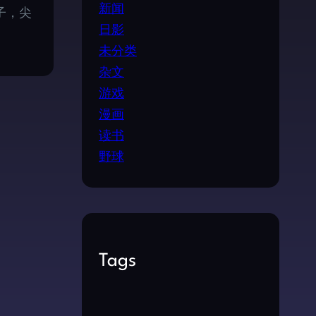
新闻
子，尖
日影
未分类
杂文
游戏
漫画
读书
野球
Tags