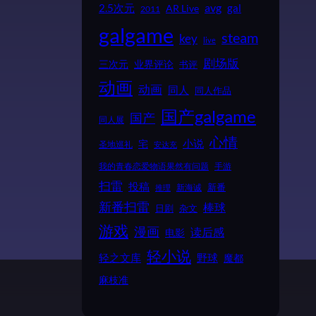
2.5次元
avg
gal
AR Live
2011
galgame
steam
key
live
剧场版
业界评论
三次元
书评
动画
动画
同人
同人作品
国产galgame
国产
同人展
心情
小说
宅
圣地巡礼
安达充
我的青春恋爱物语果然有问题
手游
扫雷
投稿
新番
新海诚
推理
新番扫雷
棒球
日剧
杂文
游戏
漫画
读后感
电影
轻小说
野球
轻之文库
魔都
麻枝准