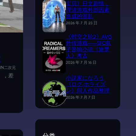
宝贝》日文剧情，
理清游戏外部因素
造成的混乱
2026 年 7 月 23 日
《时空之轮2》AVG
外传游戏——SFC电
子音响小说《旅梦
人》考古
念
2026 年 7 月 16 日
IN二次元
》，差
小説家になろう
《ログ·ホライズ
ン》同人作品整理
2026 年 7 月 7 日