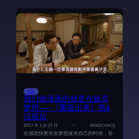
的
是
要
画
出
好
看
的
漫
画
的
信
念
—
日影
—
我们做漫画的就是在贩卖
《
梦想——《重版出来》第8
重
话观后
版
出
2017 年 1 月 25 日
WINDCHAOS
来
在感觉快要失去梦想迷失自己的时候，补
》