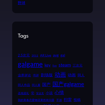
野球
Tags
2.5次元
avg
gal
AR Live
2011
galgame
steam
key
三次元
live
动画
动画
剧场版
同人
业界评论
书评
国产galgame
国产
同人作品
同人展
心情
小说
宅
圣地巡礼
安达充
扫雷
投稿
我的青春恋爱物语果然有问题
手游