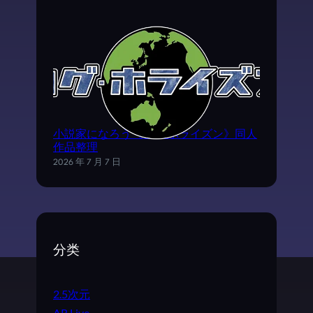
小説家になろう《ログ·ホライズン》同人
作品整理
2026 年 7 月 7 日
分类
2.5次元
AR Live