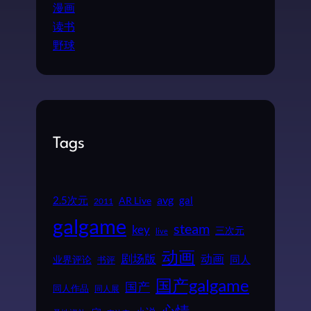
漫画
读书
野球
Tags
2.5次元
avg
gal
AR Live
2011
galgame
steam
key
三次元
live
动画
动画
剧场版
同人
业界评论
书评
国产galgame
国产
同人作品
同人展
心情