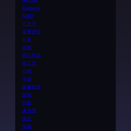
Galgame
MAD
三次元
业界评论
分享
动画
同人作品
同人文
心情
手游
新番扫雷
新闻
日影
未分类
杂文
游戏