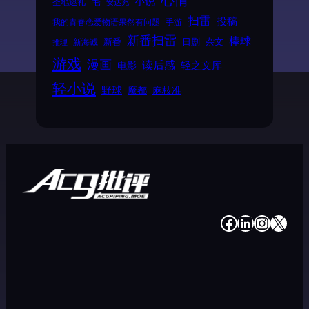
小说
宅
圣地巡礼
安达充
扫雷
投稿
我的青春恋爱物语果然有问题
手游
新番扫雷
棒球
新番
日剧
杂文
新海诚
推理
游戏
漫画
读后感
电影
轻之文库
轻小说
野球
魔都
麻枝准
#
#
#
#