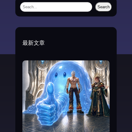
雷
S
Search
（
e
上
a
）
r
c
最新文章
h