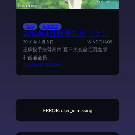
动画
新番扫雷
2010年4月新番扫雷（上）
2010 年 4 月 3 日
WINDCHAOS
王牌投手振臂高挥-夏日大会篇 巨乳监督
和西浦全员 …
：
CONTINUE READING
2
0
1
0
年
4
ERROR: user_id missing
月
新
番
扫