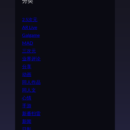
分类
2.5次元
AR Live
Galgame
MAD
三次元
业界评论
分享
动画
同人作品
同人文
心情
手游
新番扫雷
新闻
日影