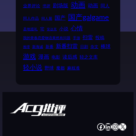
动画
动画
剧场版
同人
业界评论
书评
国产galgame
国产
同人作品
同人展
心情
小说
宅
圣地巡礼
安达充
扫雷
投稿
我的青春恋爱物语果然有问题
手游
新番扫雷
棒球
新番
日剧
杂文
新海诚
推理
游戏
漫画
读后感
电影
轻之文库
轻小说
野球
魔都
麻枝准
#
#
#
#