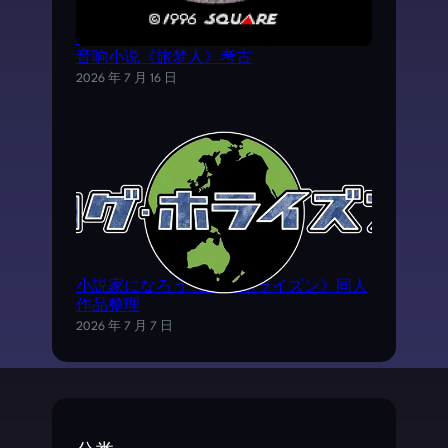
《时空之轮2》AVG外传游戏——SFC电子
音响小说《旅梦人》考古
2026 年 7 月 16 日
小説家になろう《ログ·ホライズン》同人
作品整理
2026 年 7 月 7 日