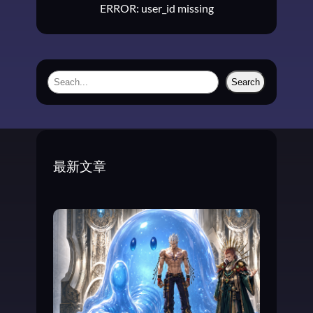
ERROR: user_id missing
戏
，
而
是
一
S
Search
刻
e
游
a
戏
的
r
心
c
最新文章
h