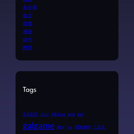
未分类
杂文
游戏
漫画
读书
野球
Tags
2.5次元
avg
gal
AR Live
2011
galgame
steam
key
三次元
live