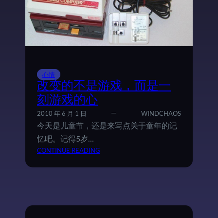
心情
改变的不是游戏，而是一
刻游戏的心
2010 年 6 月 1 日
WINDCHAOS
今天是儿童节，还是来写点关于童年的记
忆吧。记得5岁…
：
CONTINUE READING
改
变
的
不
是
游