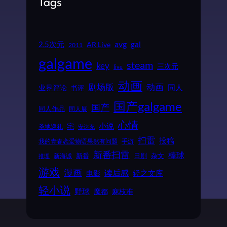
Tags
2.5次元
avg
gal
AR Live
2011
galgame
steam
key
三次元
live
动画
动画
剧场版
同人
业界评论
书评
国产galgame
国产
同人作品
同人展
心情
小说
宅
圣地巡礼
安达充
扫雷
投稿
我的青春恋爱物语果然有问题
手游
新番扫雷
棒球
新番
日剧
杂文
新海诚
推理
游戏
漫画
读后感
电影
轻之文库
轻小说
野球
魔都
麻枝准