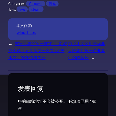
Categories:
Galgame
游戏
Tags:
avg
steam
本文作者:
windchaos
←
末日世界的另一抹红——对游
由《オタク用語辞典
戏小说《メタルマックス1火炎
大限界》拨开产业界
水晶》的介绍与简评
生态的草丛
→
发表回复
您的邮箱地址不会被公开。
必填项已用
*
标
注