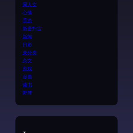
同人文
心情
手游
新番扫雷
新闻
日影
未分类
杂文
游戏
漫画
读书
野球