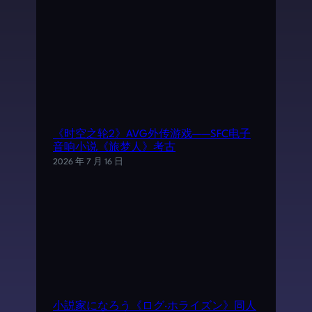
《时空之轮2》AVG外传游戏——SFC电子
音响小说《旅梦人》考古
2026 年 7 月 16 日
小説家になろう《ログ·ホライズン》同人