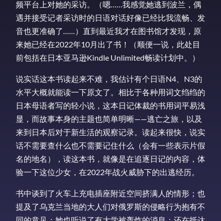
频平台上对她的采访。（嗯……我感觉她逃到波兰，偶
遇并接受记者采访时的日语对话好像已经比我流畅、发
音也更准确了……）直到最近我才在图书馆才发现，原
来她已经在2022年10月出了书！（顺便一说，此处目
前包括在日本亚马逊Kindle Unlimited畅读计划中。）
说实话这本书读起来不难，我估计有个日语N4、N3的
水平大概就能读一下原文了。相比于各种用词文绉绉的
日本母语者写的轻小说，这本日记体裁的书用词平易浅
显，而故事本身的主题也简单明晰——逃亡之旅，以及
来到日本后对于新生活的观察记录。读起来很快，说实
话不需要查什么也不需要记住什么（会有一些表示片假
名的地名），读这本书，就像是在追逐日记的内容，体
验一下这位少女，在2022年战火威胁下的出逃经历。
书中谈到了火车上充电插座附近空间挤满人的情形；也
提及了乌克兰当地的大人们对俄罗斯的侵略行为抱有不
同的意见；她也听说了有大学被轰炸的消息；还在抵达