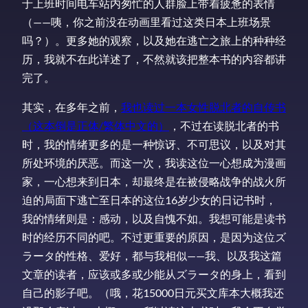
于上班时间电车站内匆忙的人群脸上带着疲惫的表情
（——咦，你之前没在动画里看过这类日本上班场景
吗？）。更多她的观察，以及她在逃亡之旅上的种种经
历，我就不在此详述了，不然就该把整本书的内容都讲
完了。
其实，在多年之前，
我也读过一本女性脱北者的自传书
（这本倒是正体/繁体中文的）
，不过在读脱北者的书
时，我的情绪更多的是一种惊讶、不可思议，以及对其
所处环境的厌恶。而这一次，我读这位一心想成为漫画
家，一心想来到日本，却最终是在被侵略战争的战火所
迫的局面下逃亡至日本的这位16岁少女的日记书时，
我的情绪则是：感动，以及自愧不如。我想可能是读书
时的经历不同的吧。不过更重要的原因，是因为这位ズ
ラータ的性格、爱好，都与我相似——我、以及我这篇
文章的读者，应该或多或少能从ズラータ的身上，看到
自己的影子吧。（哦，花15000日元买文库本大概我还