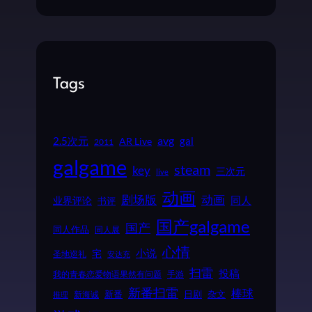
Tags
2.5次元
avg
gal
AR Live
2011
galgame
steam
key
三次元
live
动画
动画
剧场版
同人
业界评论
书评
国产galgame
国产
同人作品
同人展
心情
小说
宅
圣地巡礼
安达充
扫雷
投稿
我的青春恋爱物语果然有问题
手游
新番扫雷
棒球
新番
日剧
杂文
新海诚
推理