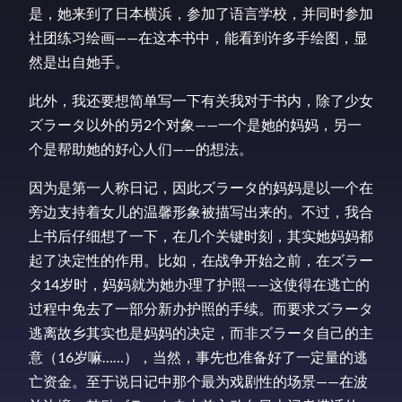
是，她来到了日本横浜，参加了语言学校，并同时参加
社团练习绘画——在这本书中，能看到许多手绘图，显
然是出自她手。
此外，我还要想简单写一下有关我对于书内，除了少女
ズラータ以外的另2个对象——一个是她的妈妈，另一
个是帮助她的好心人们——的想法。
因为是第一人称日记，因此ズラータ的妈妈是以一个在
旁边支持着女儿的温馨形象被描写出来的。不过，我合
上书后仔细想了一下，在几个关键时刻，其实她妈妈都
起了决定性的作用。比如，在战争开始之前，在ズラー
タ14岁时，妈妈就为她办理了护照——这使得在逃亡的
过程中免去了一部分新办护照的手续。而要求ズラータ
逃离故乡其实也是妈妈的决定，而非ズラータ自己的主
意（16岁嘛……），当然，事先也准备好了一定量的逃
亡资金。至于说日记中那个最为戏剧性的场景——在波