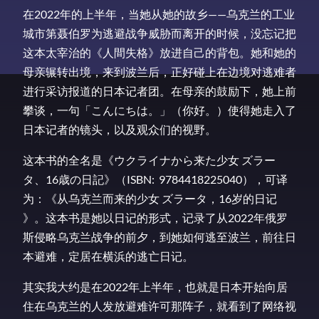
在2022年的上半年，当她从她的故乡——乌克兰的工业
城市第聂伯罗为逃避战争威胁而离开的时候，没忘记把
这本太宰治的《人間失格》放进自己的背包。她和她的
母亲辗转出境，来到波兰后，正好碰上在边境对逃难者
进行采访报道的日本记者团。在母亲的鼓励下，她上前
攀谈，一句「こんにちは。」（你好。）使得她走入了
日本记者的镜头，以及观众们的视野。
这本书的全名是《ウクライナから来た少女 ズラー
タ、16歳の日記》（ISBN: ‎ 9784418225040），可译
为：《从乌克兰而来的少女 ズラータ，16岁的日记
》。这本书是她以日记的形式，记录了从2022年俄罗
斯侵略乌克兰战争的前夕，到她如何逃至波兰，前往日
本避难，定居在横浜的逃亡日记。
其实我大约是在2022年上半年，也就是日本开始向居
住在乌克兰的人发放避难许可那阵子，就看到了网络视