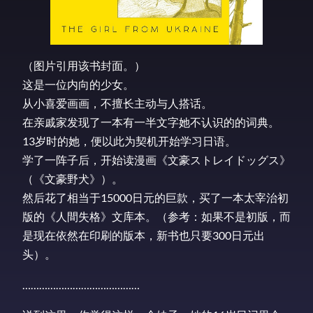
（图片引用该书封面。）
这是一位内向的少女。
从小喜爱画画，不擅长主动与人搭话。
在亲戚家发现了一本有一半文字她不认识的的词典。
13岁时的她，便以此为契机开始学习日语。
学了一阵子后，开始读漫画《文豪ストレイドッグス》
（《文豪野犬》）。
然后花了相当于15000日元的巨款，买了一本太宰治初
版的《人間失格》文库本。（参考：如果不是初版，而
是现在依然在印刷的版本，新书也只要300日元出
头）。
……………………………………