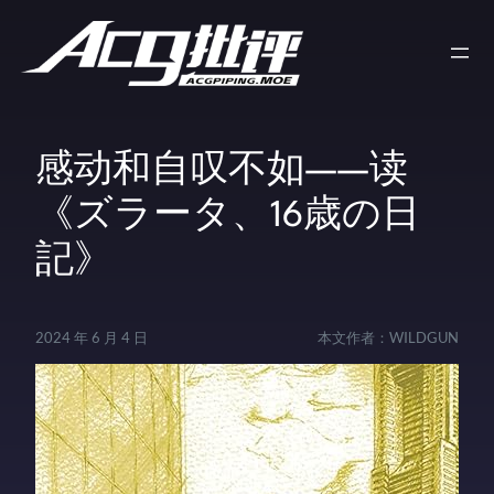
感动和自叹不如——读
《ズラータ、16歳の日
記》
2024 年 6 月 4 日
本文作者：
WILDGUN