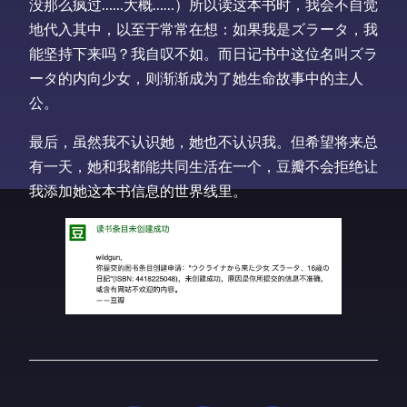
没那么疯过……大概……）所以读这本书时，我会不自觉
地代入其中，以至于常常在想：如果我是ズラータ，我
能坚持下来吗？我自叹不如。而日记书中这位名叫ズラ
ータ的内向少女，则渐渐成为了她生命故事中的主人
公。
最后，虽然我不认识她，她也不认识我。但希望将来总
有一天，她和我都能共同生活在一个，豆瓣不会拒绝让
我添加她这本书信息的世界线里。