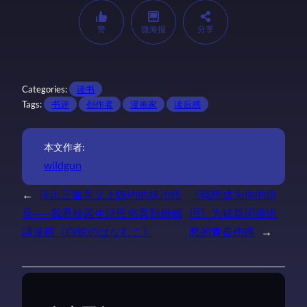
赞
微海报
分享
Categories:
读书
Tags:
书评
创作者
漫画家
读后感
本文作者:
wildgun
←
读出三重意义上隐约的妖冶怪
《我想成为你的眼
异——我看校园生活民俗異類婚姻
泪》为赋新词强说
譚漫画《白蛇のはなむこ》
愁的青春伤痛
→