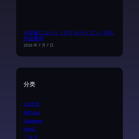
小説家になろう《ログ·ホライズン》同人
作品整理
2026 年 7 月 7 日
分类
2.5次元
AR Live
Galgame
MAD
三次元