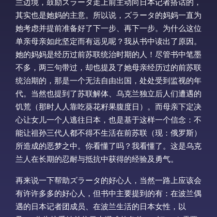
兰边境，鼓励ズラータ走上前主动向日本记者搭话的，
其实也是她妈的主意。所以说，ズラータ的妈妈一直为
她考虑并提前准备好了下一步、再下一步。为什么这位
单亲母亲如此坚定而有远见呢？我从书中读出了原因。
她的妈妈是经历过前苏联统治时期的人！尽管书中笔墨
不多，两三句带过，却也提及了她母亲经历过的前苏联
统治期的，那是一个无法自由出国，处处受到监视的年
代。当然也提到了苏联解体、乌克兰独立后人们遭遇的
饥荒（那时人人靠吃葵花籽果腹度日）。而母亲下定决
心让女儿一个人逃往日本，也是基于这样一个信念：不
能让祖孙三代人都不得不生活在前苏联（现：俄罗斯）
所造成的恶梦之中。你看懂了吗？我看懂了。这是乌克
兰人在长期的忍耐与抵抗中获得的经验及勇气。
再来说一下帮助ズラータ的好心人，当然一路上应该会
有许许多多的好心人，但书中主要提到的有：在波兰偶
遇的日本记者团成员、在波兰生活的日本女性，以