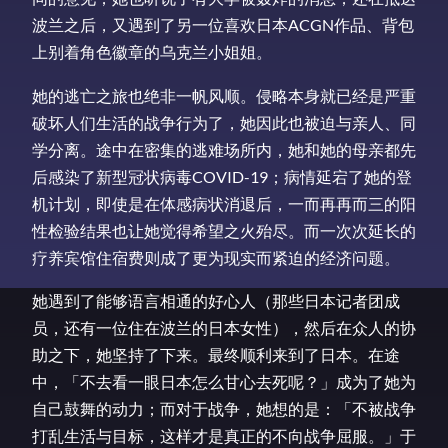
波兰之后，又遇到了另一位喜欢日本ACGN作品、背包
上别着角色徽章的乌克兰小姐姐。
她的逃亡之旅也绝非一帆风顺。侵略本身就已经是严重
破坏人们生活的战争行为了，她因此也被迫与亲人、同
学分离。途中在密集的逃难场所内，她和她的母亲都先
后感染了新型冠状病毒COVID-19；病情延宕了她的登
机计划，即使是在体感病状消退后，一而再再而三的阳
性检验结果也让她觉得希望之火殆尽。而一次次延长的
疗养宾馆住宿费则成了更为现实而紧迫的经济问题。
她遇到了能够语言相通的好心人（那些日本记者团成
员，还有一位住在波兰的日本女性），然后在众人的协
助之下，她坚持了下来。最终顺利来到了日本。在途
中，「不去看一眼日本怎么甘心去死呢？」成为了她为
自己鼓舞的动力；而对于战争，她想的是：「不被战争
打乱生活与目标，这样才是真正的不向战争屈服。」于