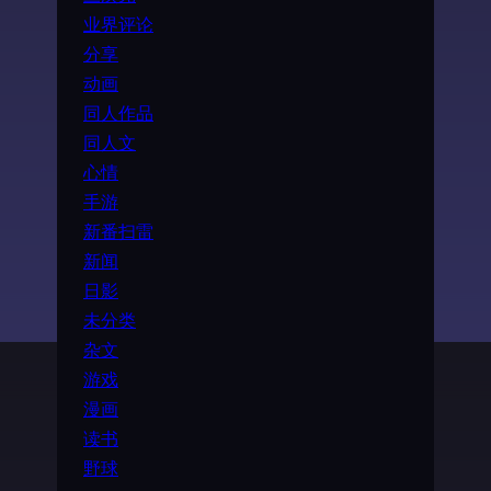
业界评论
分享
动画
同人作品
同人文
心情
手游
新番扫雷
新闻
日影
未分类
杂文
游戏
漫画
读书
野球