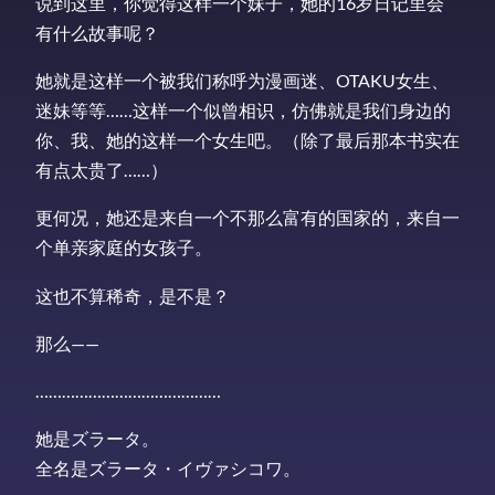
说到这里，你觉得这样一个妹子，她的16岁日记里会
有什么故事呢？
她就是这样一个被我们称呼为漫画迷、OTAKU女生、
迷妹等等……这样一个似曾相识，仿佛就是我们身边的
你、我、她的这样一个女生吧。（除了最后那本书实在
有点太贵了……）
更何况，她还是来自一个不那么富有的国家的，来自一
个单亲家庭的女孩子。
这也不算稀奇，是不是？
那么——
……………………………………
她是ズラータ。
全名是ズラータ・イヴァシコワ。