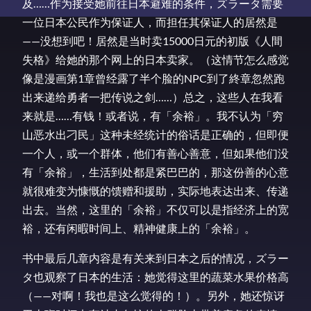
及……作为接受她前往日本避难的条件，ズラータ需要
一位日本公民作为保证人，而担任其保证人的居然是
——没想到吧！居然是当时卖15000日元的初版《人間
失格》给她的那个网上的日本卖家。（这情节怎么感觉
像是漫画第1章曾经露了半个脸的NPC到了終章忽然跑
出来递给勇者一把传说之剑……）总之，这些人在我看
来就是……有钱！或者说，有「余裕」。我不认为「穷
山恶水出刁民」这种未经统计的俗话是正确的，但即便
一个人，或一个群体，他们有善心善意，但如果他们没
有「余裕」，生活到处都是紧巴巴的，那这份善的心意
就很难变为慷慨的馈赠和援助，实际地表达出来、传递
出去。当然，这里的「余裕」不仅可以是指经济上的宽
裕，还有闲暇时间上、精神健康上的「余裕」。
书中最后几章内容是有关来到日本之后的情况，ズラー
タ也观察了日本的生活：她觉得这里的蔬菜水果价格高
（——对啊！我也是这么觉得的！）。另外，她还惊讶