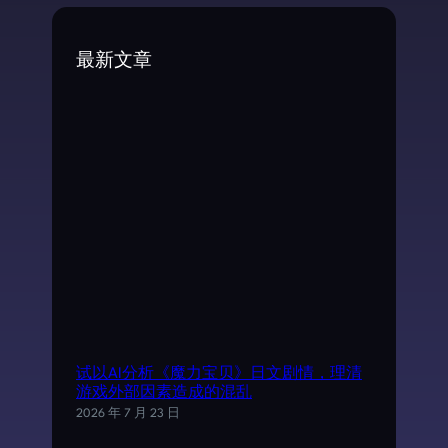
r
c
最新文章
h
试以AI分析《魔力宝贝》日文剧情，理清
游戏外部因素造成的混乱
2026 年 7 月 23 日