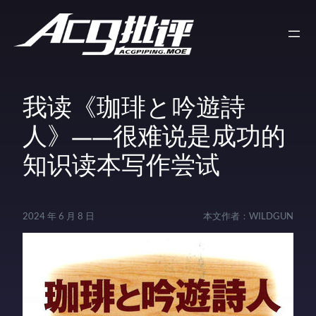
我读《珈琲と吟遊詩
人》——很难说是成功的
知识读本写作尝试
2024 年 6 月 8 日
本文作者：
WILDGUN