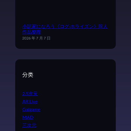
小説家になろう《ログ·ホライズン》同人
作品整理
2026 年 7 月 7 日
分类
2.5次元
AR Live
Galgame
MAD
三次元