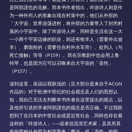
是阿部謹也的见解。而本书作者指出，吟游诗人则是作
为一种外邦人的形象出现在村落中的，他们从外部的
「大宇宙」世界游荡进村，将外部的力量带入了封闭村
落的小宇宙中。除了吟游诗人外，同样是生活在这一大
一小两个宇宙边缘的职业，则还有牧羊人（需要外出放
羊）、磨面粉的（需要住在村外水车旁）、处刑人（与
死亡接触）等等（P159）。而在宗教剧中也会用上鲁
特琴，也是因为它可以召唤来自大宇宙的「圣性」
（P157）。
读到这里，虽说以我肤浅的（且大部分是来自于ACGN
作品的）对于欧洲中世纪的社会观念及人们的思想认
知，我自己无法去判断本书作者在这里提出的观点，以
及他所引述的学者阿部謹也的观念是否正确。不过我联
想到了在日本的中世社会或是近世社会，同样也存在着
这样的「吟游诗人」——或者说流浪艺术家，及其所具
有的那种从外部为村落带来「魔法」或「圣性」的能