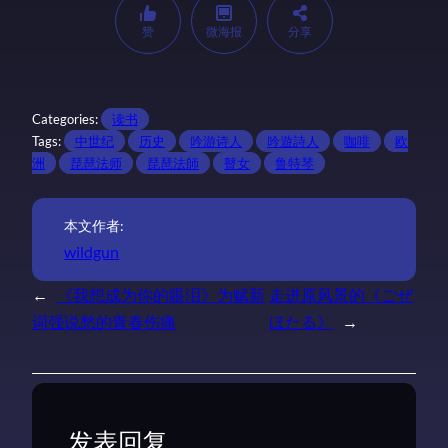
赞
微海报
分享
Categories:
读书
Tags:
中世纪
历史
吟游诗人
吟遊詩人
咖啡
欧
洲
琵琶法师
琵琶法師
瞽女
鲁特琴
本文作者:
wildgun
←
《我想成为你的眼泪》为赋新
走进原风景的《ごぜ
词强说愁的青春伤痛
ほたる》
→
发表回复