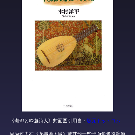
《珈琲と吟遊詩人》封面图引用自：
版元ドットコム
因为过去在《龙与地下城》或其他一些桌面角色扮演游