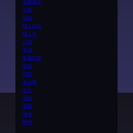
业界评论
分享
动画
同人作品
同人文
心情
手游
新番扫雷
新闻
日影
未分类
杂文
游戏
漫画
读书
野球