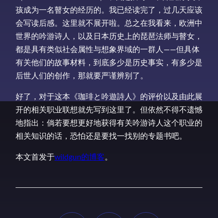
孩成为一名瞽女的经历的。我已经读完了，过几天应该
会写读后感。这里就不展开啦。总之在我看来，欧洲中
世界的吟游诗人，以及日本历史上的琵琶法师与瞽女，
都是具有类似社会属性与想象界域的一群人——但具体
有关他们的故事材料，到底多少是历史事实，有多少是
后世人们的创作，那就要严谨辨别了。
好了，对于这本《珈琲と吟遊詩人》的评价以及由此展
开的相关职业联想就先写到这里了。但依然不得不遗憾
地指出：倘若要想更好地获得有关吟游诗人这个职业的
相关知识的话，恐怕还是要找一找别的专题书吧。
本文首发于
wildgun的博客
。