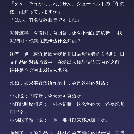
「ええ、そうかもしれません。シューベルトの「冬の
旅」は知っていますか」
「はい。有名な歌曲集ですよね」
就像这样，有提问，有回答，还有不确定的暧昧……我
就想问：你到底想传达什么知识？
还有一点，或许是因为我是非日语母语者的关系吧。日
文作品的对话场景中，在给出人物对话语言内容之前，
往往是不会写出发话人名的。
比如，如果实在汉语作品中，会是这样的对话：
小明说：「哎呀，今天天可真热呀。」
小红此时应和道：「可不是嘛，这么热的天，还要泡咖
啡吗？」
小明想了想，说：「嗯，那可以来杯冰咖啡呀。」
而到了日文的作品中，往往不会有前面的提示词。直接