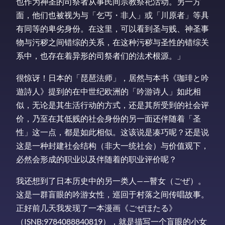
也作为神圣的司祭者从事民间宗教祭祀活动。另一方
面，他们也被视为与「乞丐・非人」或「川原者」等具
有同等的卑劣身份。在这里，可以看到圣与贱、神圣事
物与污秽之间错综的关系，在这种污秽与圣性的错综关
系中，也存在着异形的司祭者们的法术根源。」
很惊讶！日本的「琵琶法师」，居然与本书《珈琲と吟
遊詩人》提到的在中世纪欧洲的「吟游诗人」如此相
似，无论是其生活行动的方式，还是其所受到的社会评
价，乃至在其低贱的社会身份的另一面还伴随着「圣
性」这一点，都是如此相似。这该说是凑巧呢？还是说
这是一种封建社会结构（非大一统社会）与价值观下，
必然会形成的职业以及伴随着的职业评价呢？
我还想到了日本历史中的另一类人——瞽女（ごぜ）。
这是一群盲眼的吟游女性，巡回于村落之间传唱故事。
正好前几天我发现了一本漫画《ごぜほたる》
（ISNB:9784088840819），就是描写一个盲眼的小女