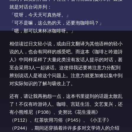
就是对话台词并列：
「哎呀，今天天可真热呀。」
「可不是嘛，这么热的天，还要泡咖啡吗？」
「嗯，那可以来杯冰咖啡呀。」
相信读过日文轻小说，或由日文翻译为其他语种的轻小
说的人，也会有同样的感受吧。而这本《珈琲と吟遊詩
人》中同样采样了大量此类没有发话人提示的对话，甚
至会采用3人一起谈话。这使得我还要将注意力分配到
辨别说话人是谁这个问题上。注意力就更加难以集中到
对实际知识的了解与吸收上了。
还有，请让我再抱怨一点，这本书里提到的话题太散乱
了！不仅有吟游诗人、咖啡、宫廷生活、文艺复兴，还
有小熊维尼（P108）、史努比《花生漫画》
（P112）、红茶饮用习俗（P145）、《小王子》
（P244），期间还穿插着许许多多对文学诗人的介绍