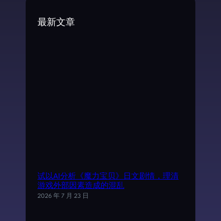
c
最新文章
h
试以AI分析《魔力宝贝》日文剧情，理清
游戏外部因素造成的混乱
2026 年 7 月 23 日