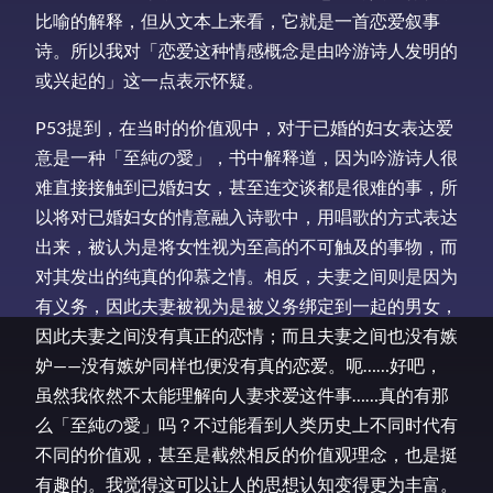
比喻的解释，但从文本上来看，它就是一首恋爱叙事
诗。所以我对「恋爱这种情感概念是由吟游诗人发明的
或兴起的」这一点表示怀疑。
P53提到，在当时的价值观中，对于已婚的妇女表达爱
意是一种「至純の愛」，书中解释道，因为吟游诗人很
难直接接触到已婚妇女，甚至连交谈都是很难的事，所
以将对已婚妇女的情意融入诗歌中，用唱歌的方式表达
出来，被认为是将女性视为至高的不可触及的事物，而
对其发出的纯真的仰慕之情。相反，夫妻之间则是因为
有义务，因此夫妻被视为是被义务绑定到一起的男女，
因此夫妻之间没有真正的恋情；而且夫妻之间也没有嫉
妒——没有嫉妒同样也便没有真的恋爱。呃……好吧，
虽然我依然不太能理解向人妻求爱这件事……真的有那
么「至純の愛」吗？不过能看到人类历史上不同时代有
不同的价值观，甚至是截然相反的价值观理念，也是挺
有趣的。我觉得这可以让人的思想认知变得更为丰富。