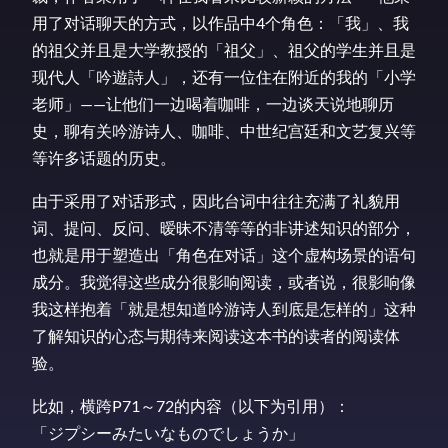
用了对话聊天的方式，以作品中4个角色：「我」、我
的祖父并且是大学教授的「祖父」、祖父的学生并且是
现代人「吟遊詩人」，还有一位住在附近的我的「小学
老师」——让他们一边喝着咖啡，一边谈天说地聊历
史，聊有关吟游诗人、咖啡、中世纪宫廷和文艺复兴等
等许多话题的历史。
由于采用了对话形式，因此台词中往往充满了礼貌用
词、提问、反问、暧昧不清等等的非讲述知识的部分，
也就是用于塑造出「角色在对话」这个虚构场景的语句
成分。我觉得这些成分很影响阅读，或者说，很影响像
我这样抱着「就是想知道吟游诗人到底是怎样的」这种
了解知识的心态与期待来阅读这本书的读者的阅读体
验。
比如，横跨P71～72的内容（以下为引用）：
「ジプシーみたいなものでしょうか」