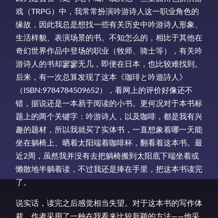
戏（TRPG）中，我常常扮演吟游诗人这一职业角色的
缘故，因此我总是想找一些有关历史中吟游诗人形象、
生活样貌、表演场景的书。不知怎么的，相比于其他在
奇幻世界作品中登场的职业（牧师、骑士等），有关吟
游诗人的书却寥寥无几，即便在日本，也比较难找到。
后来，有一次总算发现了这本《珈琲と吟遊詩人》
（ISBN:9784784509652），看网上的评价好像还不
错，据说还是一本易于阅读的小书。更何况对于本书标
题上的两个关键字：吟游诗人，以及咖啡，都是我有兴
趣的题材，所以我就买了实体书，一直想象着哪一天能
坐在躺椅上、晒着太阳端着咖啡杯，翻看着这本书。最
近2周，虽然我并没有去把躺椅搬到太阳底下端坐着或
懒散地半躺着读，不过我还是捧在手里，把这本书读完
了。
说实话，读完之后感觉相当失望。对于这本书的写作体
裁，作者采用了一种在我看来比较新颖的方法——他采