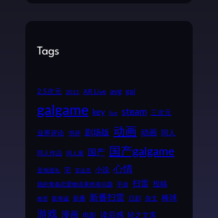
Tags
2.5次元
avg
gal
AR Live
2011
galgame
steam
key
三次元
live
动画
动画
剧场版
同人
业界评论
书评
国产galgame
国产
同人作品
同人展
心情
小说
宅
圣地巡礼
安达充
扫雷
投稿
我的青春恋爱物语果然有问题
手游
新番扫雷
棒球
新番
日剧
杂文
新海诚
推理
游戏
漫画
读后感
电影
轻之文库