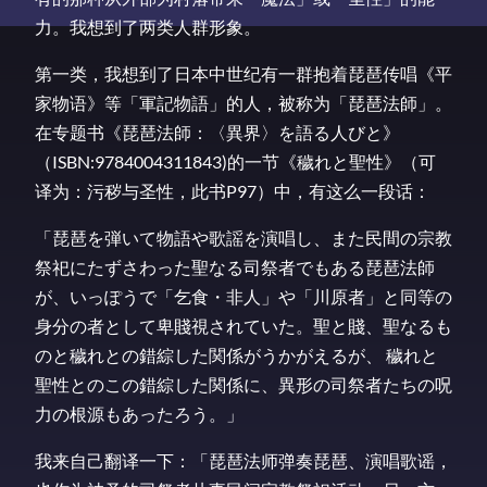
力。我想到了两类人群形象。
第一类，我想到了日本中世纪有一群抱着琵琶传唱《平
家物语》等「軍記物語」的人，被称为「琵琶法師」。
在专题书《琵琶法師：〈異界〉を語る人びと》
（ISBN:9784004311843)的一节《穢れと聖性》（可
译为：污秽与圣性，此书P97）中，有这么一段话：
「琵琶を弾いて物語や歌謡を演唱し、また民間の宗教
祭祀にたずさわった聖なる司祭者でもある琵琶法師
が、いっぽうで「乞食・非人」や「川原者」と同等の
身分の者として卑賤視されていた。聖と賤、聖なるも
のと穢れとの錯綜した関係がうかがえるが、 穢れと
聖性とのこの錯綜した関係に、異形の司祭者たちの呪
力の根源もあったろう。」
我来自己翻译一下：「琵琶法师弹奏琵琶、演唱歌谣，