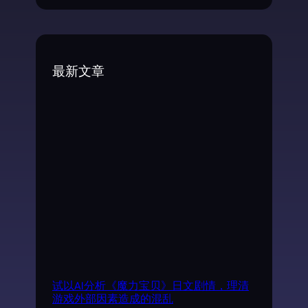
e
a
r
c
最新文章
h
试以AI分析《魔力宝贝》日文剧情，理清
游戏外部因素造成的混乱