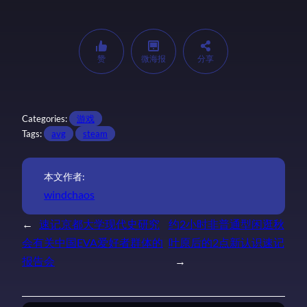
赞
微海报
分享
Categories:
游戏
Tags:
avg
steam
本文作者:
windchaos
←
速记京都大学现代史研究
约2小时非普通型闲逛秋
会有关中国EVA爱好者群体的
叶原后的2点新认识速记
报告会
→