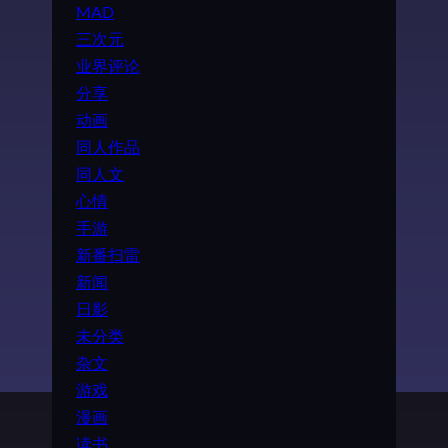
MAD
三次元
业界评论
分享
动画
同人作品
同人文
心情
手游
新番扫雷
新闻
日影
未分类
杂文
游戏
漫画
读书