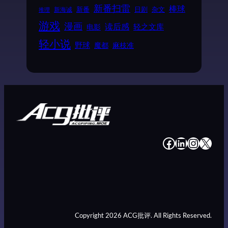
新番扫雷
棒球
新番
日剧
杂文
新海诚
推理
游戏
漫画
读后感
电影
轻之文库
轻小说
野球
魔都
麻枝准
#
#
#
#
Copyright 2026 ACG批评. All Rights Reserved.