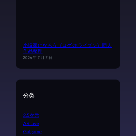
小説家になろう《ログ·ホライズン》同人
作品整理
2026 年 7 月 7 日
分类
2.5次元
AR Live
Galgame