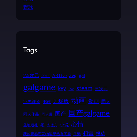
野球
Tags
2.5次元
avg
gal
AR Live
2011
galgame
steam
key
三次元
live
动画
动画
剧场版
同人
业界评论
书评
国产galgame
国产
同人作品
同人展
心情
小说
宅
圣地巡礼
安达充
扫雷
投稿
我的青春恋爱物语果然有问题
手游