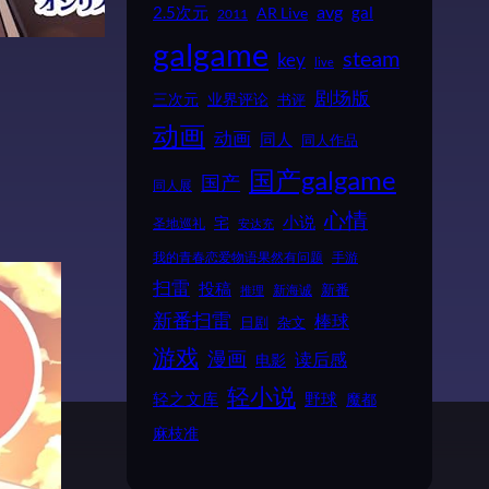
2.5次元
avg
gal
AR Live
2011
galgame
steam
key
live
剧场版
业界评论
三次元
书评
动画
动画
同人
同人作品
国产galgame
国产
同人展
心情
小说
宅
圣地巡礼
安达充
我的青春恋爱物语果然有问题
手游
扫雷
投稿
新番
新海诚
推理
新番扫雷
棒球
日剧
杂文
游戏
漫画
读后感
电影
轻小说
野球
轻之文库
魔都
麻枝准