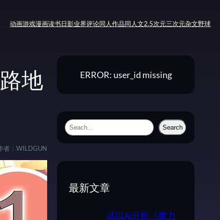
动画
游戏
漫画
读书
日影
业界评论
同人作品
同人文
2.5次元
三次元
杂文
野球
ERROR: user_id missing
《路地
S
Search
e
作者：
WILDGUN
a
r
c
最新文章
h
试以AI分析《魔力