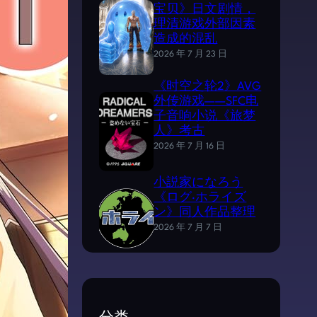
宝贝》日文剧情，
理清游戏外部因素
造成的混乱
2026 年 7 月 23 日
《时空之轮2》AVG
外传游戏——SFC电
子音响小说《旅梦
人》考古
2026 年 7 月 16 日
小説家になろう
《ログ·ホライズ
ン》同人作品整理
2026 年 7 月 7 日