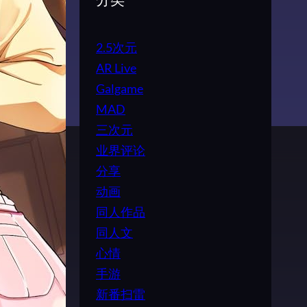
分类
2.5次元
AR Live
Galgame
MAD
三次元
业界评论
分享
动画
同人作品
同人文
心情
手游
新番扫雷