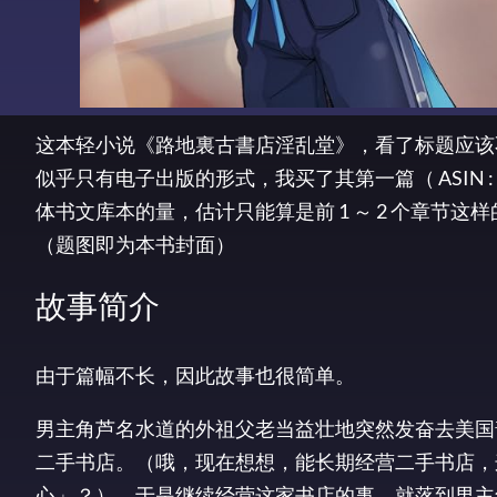
这本轻小说《路地裏古書店淫乱堂》，看了标题应该
似乎只有电子出版的形式，我买了其第一篇（ ASIN‏‎ : B07234PVRL）。从文字量上来说，这一部分应该不够相当于一本实
体书文库本的量，估计只能算是前 1 ～ 2 个章节这
（题图即为本书封面）
故事简介
由于篇幅不长，因此故事也很简单。
男主角芦名水道的外祖父老当益壮地突然发奋去美国
二手书店。（哦，现在想想，能长期经营二手书店，
心」？）。于是继续经营这家书店的事，就落到男主