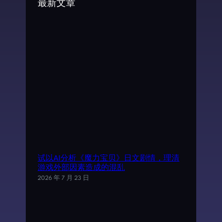
最新文章
h
试以AI分析《魔力宝贝》日文剧情，理清
游戏外部因素造成的混乱
2026 年 7 月 23 日