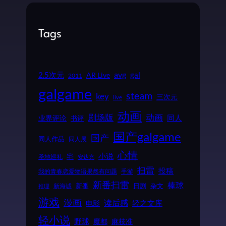
Tags
2.5次元
avg
gal
AR Live
2011
galgame
steam
key
三次元
live
动画
动画
剧场版
同人
业界评论
书评
国产galgame
国产
同人作品
同人展
心情
小说
宅
圣地巡礼
安达充
扫雷
投稿
我的青春恋爱物语果然有问题
手游
新番扫雷
棒球
新番
日剧
杂文
新海诚
推理
游戏
漫画
读后感
电影
轻之文库
轻小说
野球
魔都
麻枝准