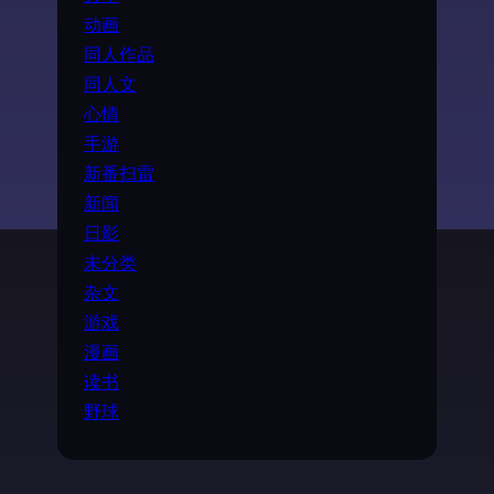
动画
同人作品
同人文
心情
手游
新番扫雷
新闻
日影
未分类
杂文
游戏
漫画
读书
野球