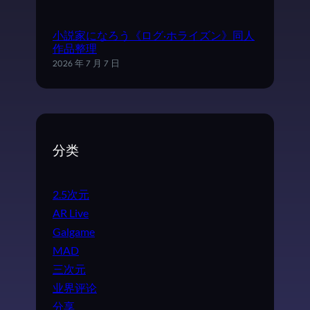
小説家になろう《ログ·ホライズン》同人
作品整理
2026 年 7 月 7 日
分类
2.5次元
AR Live
Galgame
MAD
三次元
业界评论
分享