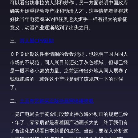
可以看出姚非拉的人脉和炒作，另一方面说明中国政府
确实开始重视动漫产业和动漫人才，这事情笔者觉得就
好比当年电竞圈SKY担任奥运火炬手一样有很大的象征
意义，动漫产业逐渐熬到了出头之日。
三、
同人展CP9延期
ＣＰ９延期这件事情闹的轰轰烈烈，也说明了国内同人
市场的不规范，同人展目前还处于灰色领域，但却已经
是一股不容小觑的力量。之前还传出外地某同人展卷了
钱就跑路的，或许这个产业是到了该规范一下的时候
了。
二、
土豆奇艺购买正版动画网络播映权
一晃广电局关于黄金时段禁止播放海外动画的规定已经
７年了，零零后都是看着国产动画长大的，终于我们有
了合法化的观看日本新番的途径。当然，要深入分析这