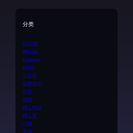
分类
2.5次元
AR Live
Galgame
MAD
三次元
业界评论
分享
动画
同人作品
同人文
心情
手游