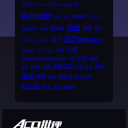
2.5次元
avg
gal
AR Live
2011
galgame
steam
key
三次元
live
动画
动画
剧场版
同人
业界评论
书评
国产galgame
国产
同人作品
同人展
心情
小说
宅
圣地巡礼
安达充
扫雷
投稿
我的青春恋爱物语果然有问题
手游
新番扫雷
棒球
新番
日剧
杂文
新海诚
推理
游戏
漫画
读后感
电影
轻之文库
轻小说
野球
魔都
麻枝准