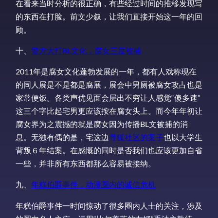
在看来当时分析的很正确，有些经过时间的推移发现写
的东西在打脸。前文少叙，让我们直接开始这一年的回
顾。
十、
警方大打BL文化，腐女三度被捕
2011年是腐女文化蓬勃发展的一年，都有人戏称现在
的同人展是不是都是腐展，展会中男厕被腐女攻占也是
家常便饭。各类声优见面会层出不穷让人感觉“傻多速”
这三个字比起宅男更应该按在腐女头上。而今年年初让
腐女界为之震撼的就是腐女因为传播BL文被捕的消
息。无独有偶的是，宅这边
寻狐社区的案子
也以大学生
背叛６年结案。在感慨的同时是否我们也应该更加自省
一些，并非所有东西都那么容易被接纳。
九、
年糕伯爵事件，动漫圈内的诚信危机
年糕伯爵事件一时间惊动了很多圈内人士的关注，涉及