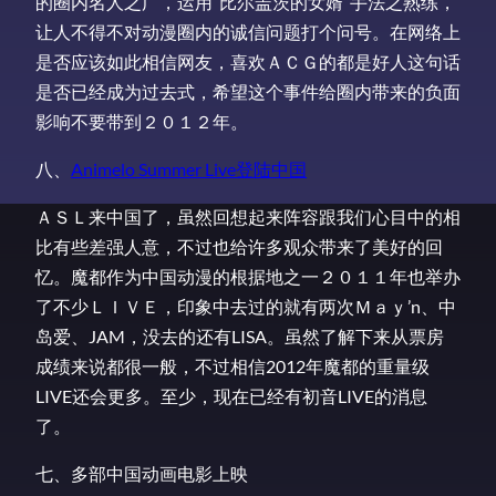
的圈内名人之广，运用“比尔盖茨的女婿”手法之熟练，
让人不得不对动漫圈内的诚信问题打个问号。在网络上
是否应该如此相信网友，喜欢ＡＣＧ的都是好人这句话
是否已经成为过去式，希望这个事件给圈内带来的负面
影响不要带到２０１２年。
八、
Animelo Summer Live登陆中国
ＡＳＬ来中国了，虽然回想起来阵容跟我们心目中的相
比有些差强人意，不过也给许多观众带来了美好的回
忆。魔都作为中国动漫的根据地之一２０１１年也举办
了不少ＬＩＶＥ，印象中去过的就有两次Ｍａｙ’n、中
岛爱、JAM，没去的还有LISA。虽然了解下来从票房
成绩来说都很一般，不过相信2012年魔都的重量级
LIVE还会更多。至少，现在已经有初音LIVE的消息
了。
七、多部中国动画电影上映