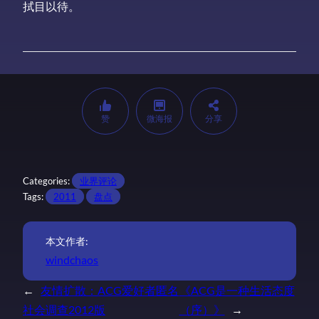
拭目以待。
赞
微海报
分享
Categories:
业界评论
Tags:
2011
盘点
本文作者:
windchaos
←
友情扩散：ACG爱好者匿名
《ACG是一种生活态度
社会调查2012版
（序）》
→