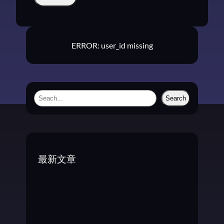
ERROR: user_id missing
S
Search
e
a
r
c
最新文章
h