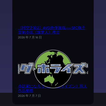
《时空之轮2》AVG外传游戏——SFC电子
音响小说《旅梦人》考古
2026 年 7 月 16 日
小説家になろう《ログ·ホライズン》同人
作品整理
2026 年 7 月 7 日