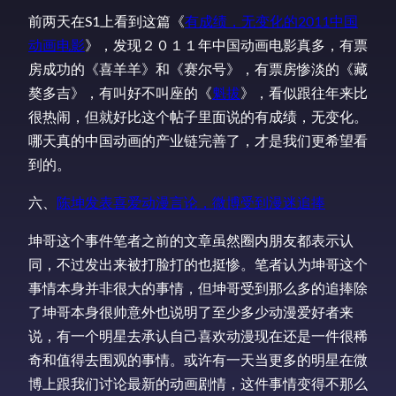
前两天在S1上看到这篇《
有成绩，无变化的2011中国
动画电影
》，发现２０１１年中国动画电影真多，有票
房成功的《喜羊羊》和《赛尔号》，有票房惨淡的《藏
獒多吉》，有叫好不叫座的《
魁拔
》，看似跟往年来比
很热闹，但就好比这个帖子里面说的有成绩，无变化。
哪天真的中国动画的产业链完善了，才是我们更希望看
到的。
六、
陈坤发表喜爱动漫言论，微博受到漫迷追捧
坤哥这个事件笔者之前的文章虽然圈内朋友都表示认
同，不过发出来被打脸打的也挺惨。笔者认为坤哥这个
事情本身并非很大的事情，但坤哥受到那么多的追捧除
了坤哥本身很帅意外也说明了至少多少动漫爱好者来
说，有一个明星去承认自己喜欢动漫现在还是一件很稀
奇和值得去围观的事情。或许有一天当更多的明星在微
博上跟我们讨论最新的动画剧情，这件事情变得不那么