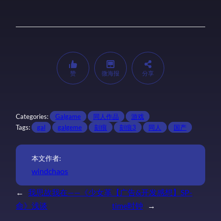
赞
微海报
分享
Categories:
Galgame
同人作品
游戏
Tags:
gal
galgeme
刻痕
刻痕3
同人
国产
本文作者:
windchaos
←
我思故我在——《少女革
【广告&开发感想】SP-
命》浅谈
time时钟
→