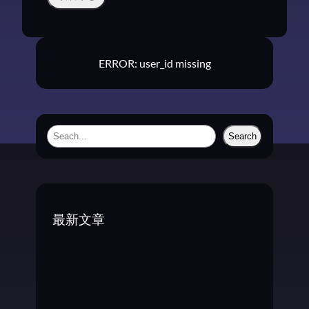
ERROR: user_id missing
S
Search
e
a
r
c
最新文章
h