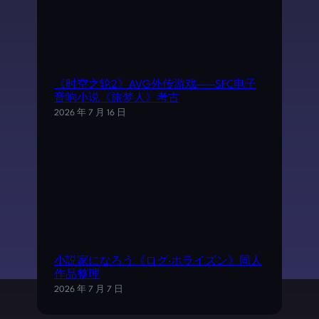
《时空之轮2》AVG外传游戏——SFC电子
音响小说《旅梦人》考古
2026 年 7 月 16 日
小説家になろう《ログ·ホライズン》同人
作品整理
2026 年 7 月 7 日