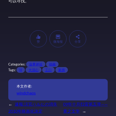
可以寻找。
赞
微海报
分享
Categories:
业界评论
动画
Tags:
H
大沼心
工口
新房
本文作者:
windchaos
←
速報:涼宮ハルヒの消失
09年十月扫雷第五弹——
2010年映画化決定
青之文学
→