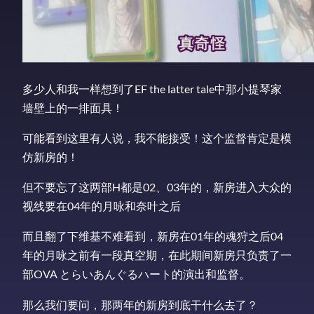
多少人和我一样想到了EF the latter tale中那小提琴家
墙壁上的一排面具！
可能看到这里有人说，我不能接受！这个监督肯定是模
仿新房的！
但不要忘了这两部H都是02、03年的，新房进入大众的
视线要在04年的月咏和奈叶之后
而且翻了下维基不难看到，新房在01年的魂狩之后04
年的月咏之前有一段真空期，在此期间新房只负责了一
部OVA とらいあんぐるハート的演出和监督。
那么我们要问，那两年的新房到底干什么去了？