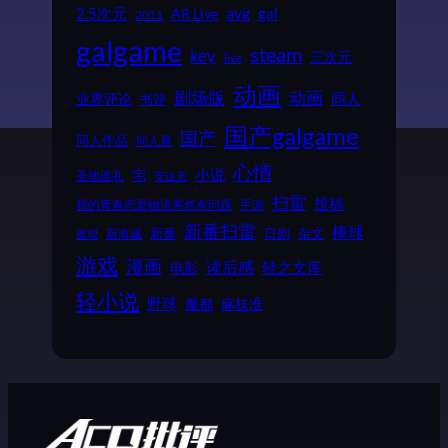
2.5次元
avg
gal
AR Live
2011
galgame
steam
key
三次元
live
动画
动画
剧场版
同人
业界评论
书评
国产galgame
国产
同人作品
同人展
心情
小说
宅
圣地巡礼
安达充
扫雷
投稿
我的青春恋爱物语果然有问题
手游
新番扫雷
棒球
新番
日剧
杂文
新海诚
推理
游戏
漫画
读后感
电影
轻之文库
轻小说
野球
魔都
麻枝准