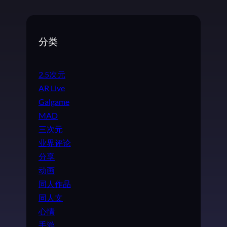
分类
2.5次元
AR Live
Galgame
MAD
三次元
业界评论
分享
动画
同人作品
同人文
心情
手游