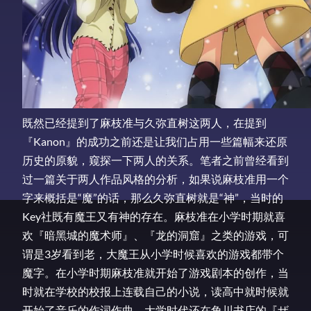
既然已经提到了麻枝准与久弥直树这两人，在提到
『Kanon』的成功之前还是让我们占用一些篇幅来还原
历史的原貌，窥探一下两人的关系。笔者之前曾经看到
过一篇关于两人作品风格的分析，如果说麻枝准用一个
字来概括是“魔”的话，那么久弥直树就是“神”，当时的
Key社既有魔王又有神的存在。麻枝准在小学时期就喜
欢『暗黑城的魔术师』、『龙的洞窟』之类的游戏，可
谓是3岁看到老，大魔王从小学时候喜欢的游戏都带个
魔字。在小学时期麻枝准就开始了游戏剧本的创作，当
时就在学校的校报上连载自己的小说，读高中就时候就
开始了音乐的作词作曲，大学时代还在角川书店的『ザ