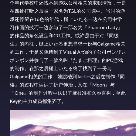
个年代学校中还找不到游戏公司相关的求职情报，于是
在四处打听之后被一家名为TGL的公司选中。当时的游
戏还停留在16色的年代，樋上いたる一边在公司中学
习作画的技巧一边参与了一部名为『Phantom Lady』
的作品的角色设定和CG工作。或许是由于对『同级
生』的向往，樋上いたる更想寻求一份与Galgame相关
的工作，于是又跳槽到了Visual Art’s的子公司ボンびぃ
ボンボン并参与了一款名叫『たまご料理』的PC游戏
的制作。在那之后樋上いたる终于找到了一份与
Galgame相关的工作，她跳槽到Tactics之后在制作『同
棲』的过程中认识了折户伸治，又在『Moon』与
『One』的制作过程中认识了麻枝准和久弥直树，至此
Key的主力成员都集齐了。