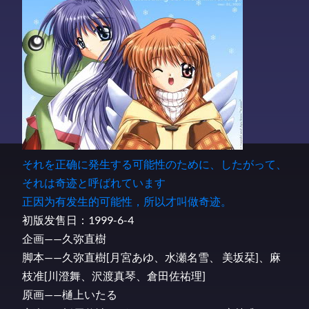
それを正确に発生する可能性のために、したがって、
それは奇迹と呼ばれています
正因为有发生的可能性，所以才叫做奇迹。
初版发售日：1999-6-4
企画——久弥直樹
脚本——久弥直樹[月宮あゆ、水瀬名雪、 美坂栞]、麻
枝准[川澄舞、沢渡真琴、倉田佐祐理]
原画——樋上いたる