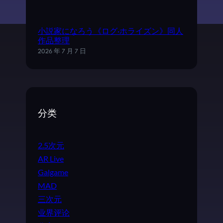
小説家になろう《ログ·ホライズン》同人
作品整理
2026 年 7 月 7 日
分类
2.5次元
AR Live
Galgame
MAD
三次元
业界评论