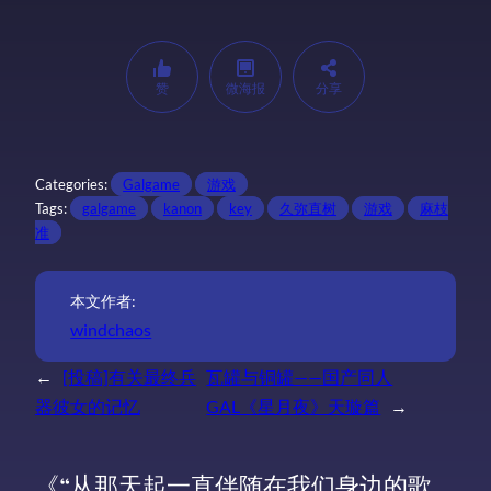
赞
微海报
分享
Categories:
Galgame
游戏
Tags:
galgame
kanon
key
久弥直树
游戏
麻枝
准
本文作者:
windchaos
←
[投稿]有关最终兵
瓦罐与铜罐——国产同人
器彼女的记忆
GAL《星月夜》天璇篇
→
《“从那天起一直伴随在我们身边的歌