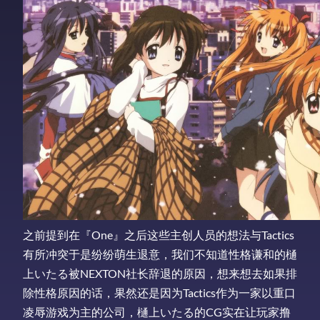
之前提到在『One』之后这些主创人员的想法与Tactics
有所冲突于是纷纷萌生退意，我们不知道性格谦和的樋
上いたる被NEXTON社长辞退的原因，想来想去如果排
除性格原因的话，果然还是因为Tactics作为一家以重口
凌辱游戏为主的公司，樋上いたる的CG实在让玩家撸