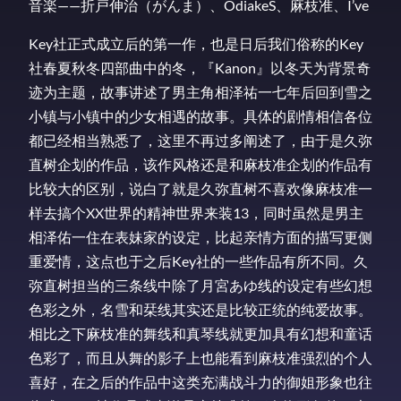
音楽——折戸伸治（がんま）、OdiakeS、麻枝准、I’ve
Key社正式成立后的第一作，也是日后我们俗称的Key
社春夏秋冬四部曲中的冬，『Kanon』以冬天为背景奇
迹为主题，故事讲述了男主角相泽祐一七年后回到雪之
小镇与小镇中的少女相遇的故事。具体的剧情相信各位
都已经相当熟悉了，这里不再过多阐述了，由于是久弥
直树企划的作品，该作风格还是和麻枝准企划的作品有
比较大的区别，说白了就是久弥直树不喜欢像麻枝准一
样去搞个XX世界的精神世界来装13，同时虽然是男主
相泽佑一住在表妹家的设定，比起亲情方面的描写更侧
重爱情，这点也于之后Key社的一些作品有所不同。久
弥直树担当的三条线中除了月宮あゆ线的设定有些幻想
色彩之外，名雪和栞线其实还是比较正统的纯爱故事。
相比之下麻枝准的舞线和真琴线就更加具有幻想和童话
色彩了，而且从舞的影子上也能看到麻枝准强烈的个人
喜好，在之后的作品中这类充满战斗力的御姐形象也往