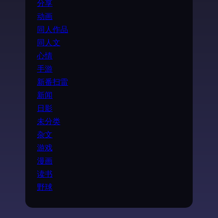
分享
动画
同人作品
同人文
心情
手游
新番扫雷
新闻
日影
未分类
杂文
游戏
漫画
读书
野球