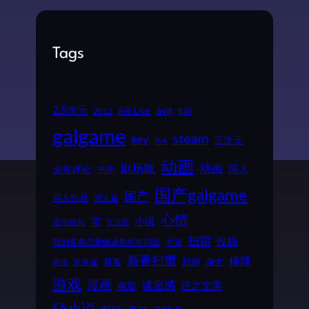
Tags
2.5次元
avg
gal
AR Live
2011
galgame
steam
key
三次元
live
动画
动画
剧场版
同人
业界评论
书评
国产galgame
国产
同人作品
同人展
心情
小说
宅
圣地巡礼
安达充
扫雷
投稿
我的青春恋爱物语果然有问题
手游
新番扫雷
棒球
新番
日剧
杂文
新海诚
推理
游戏
漫画
读后感
电影
轻之文库
轻小说