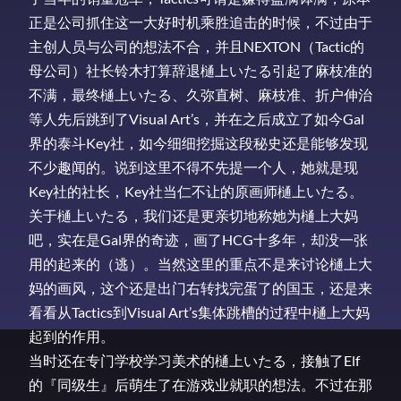
正是公司抓住这一大好时机乘胜追击的时候，不过由于
主创人员与公司的想法不合，并且NEXTON（Tactic的
母公司）社长铃木打算辞退樋上いたる引起了麻枝准的
不满，最终樋上いたる、久弥直树、麻枝准、折户伸治
等人先后跳到了Visual Art’s，并在之后成立了如今Gal
界的泰斗Key社，如今细细挖掘这段秘史还是能够发现
不少趣闻的。说到这里不得不先提一个人，她就是现
Key社的社长，Key社当仁不让的原画师樋上いたる。
关于樋上いたる，我们还是更亲切地称她为樋上大妈
吧，实在是Gal界的奇迹，画了HCG十多年，却没一张
用的起来的（逃）。当然这里的重点不是来讨论樋上大
妈的画风，这个还是出门右转找完蛋了的国玉，还是来
看看从Tactics到Visual Art’s集体跳槽的过程中樋上大妈
起到的作用。
当时还在专门学校学习美术的樋上いたる，接触了Elf
的『同级生』后萌生了在游戏业就职的想法。不过在那