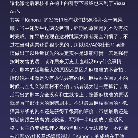
辕北辙之后麻枝准在樋上的引荐下最终也来到了Visual
Art’s.
其实『Kanon』的发售也没有我们想象得那么一帆风
顺，当中还发生过两次延期，延期的原因是剧本没有按
时完成。如果放在现在这种跳票大家都完全习惯了，不
过在当时跳票还是很少见的，所以说VA的社长马场隆
博做出了以质量优先的决定实在是难能可贵，若是强行
按时发售的话，或许后来历史上也就没Key什么事情
了。剧本的延期最大的原因还是因为麻枝准的不合拍，
所以说神和魔是没有办法共存的啊。麻枝准在写剧本的
时候与企划久弥直树不合拍，或者说太过一意孤行，最
后写出的剧本完全没有和主线接上，按照麻枝准的原话
就是写了部壮大的附赠剧本。不过最后麻枝准写的小狐
狸真琴线的剧本还是获得了很高的评价，虽然最后还是
被诟病跟主线离的比较远、写到一半就变成了童话风
格，女主角变成狐狸之类的当时让人无法接受。不过麻
枝准跟VA社长马场隆博说过『Kanon』的成功在于他