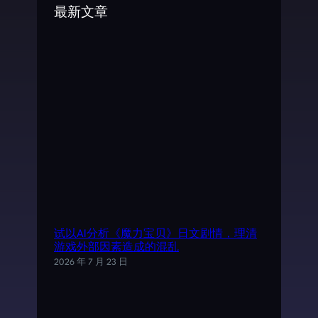
最新文章
h
试以AI分析《魔力宝贝》日文剧情，理清
游戏外部因素造成的混乱
2026 年 7 月 23 日