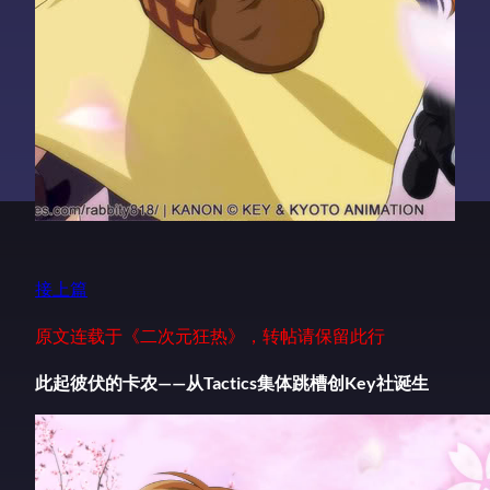
接上篇
原文连载于《二次元狂热》，转帖请保留此行
此起彼伏的卡农——从Tactics集体跳槽创Key社诞生