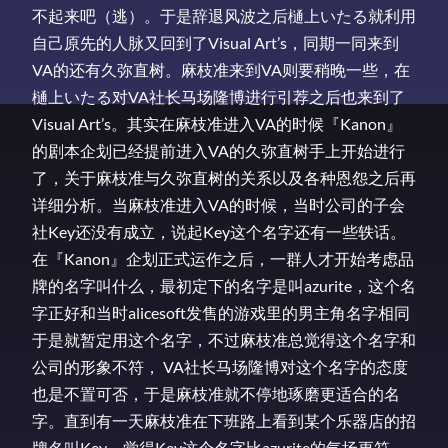
不起来吧（逃）。于是辞退风波之后樋上いたる就利用
自己原先的人脉又回到了Visual Art’s，同期一同来到
VA的还有久弥直树。麻枝准来到VA则要稍晚一些，在
樋上いたる对VA社长马场隆博进行引荐之后也来到了
Visual Art’s。其实在麻枝准进入VA的时候『Kanon』
的剧本企划已经提前进入VA的久弥直树手上开始进行
了，关于麻枝准与久弥直树的关系以及各种恩怨之后再
详细分析。当麻枝准进入VA的时候，当时公司的子会
社Key还没有成立，说起Key这个名字还有一些轶话。
在『Kanon』企划正式运作之后，一群人才开始考虑品
牌的名字叫什么，最初定下的名字是叫azurite，这个名
字正好和当时alicesoft发售的游戏里的男主角名字相同
于是就暂定用这个名字，不过麻枝准总觉得这个名字和
公司的形象不符， VA社长马场隆博对这个名字的态度
也是不置可否，于是麻枝准就不停地琢磨更适合的名
字。直到有一天麻枝准在下班路上看到某个乐器店的招
牌名叫Key，觉得Key这个名字比azurite的气场更符