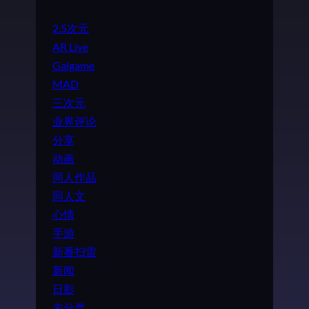
2.5次元
AR Live
Galgame
MAD
三次元
业界评论
分享
动画
同人作品
同人文
心情
手游
新番扫雷
新闻
日影
未分类