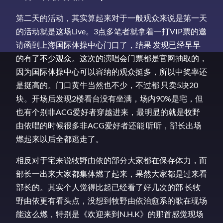
第二天的活动，其实算起来对于一般观众来说是第一天
的活动就是这场Live。3点多笔者就拿着一打VIP票的邀
请函到上海国际体操中心门口了，结果 发现已经早早
的有了不少观众。这次的演唱会门票都是官网抽取的，
因为国际体操中心可以容纳的观众挺多，所以中奖率还
是挺高的。门口黄牛当然也不少，不过都 只卖5块20
块。开场后发现2楼看台没有坐满，场内90%是宅，但
也有个别非ACG爱好者穿越进来，最明显的就是牧野
由依唱的时候很多非ACG爱好者还能 听听，部长出场
燃起来以后全都逃走了。
相反对于宅来说牧野由依的部分大家都在保存体力，而
部长一出来大家都集体燃了起来，果然大家都是过来看
部长的。其实个人觉得比起已经看了好几次的部 长牧
野由依更有看头点，没想到牧野由依治愈系的歌在现场
能这么燃，特别是《欢迎来到N.H.K》的那首感觉现场