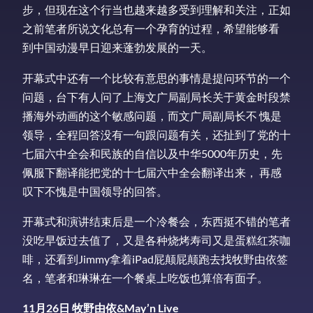
步，但现在这个行当也越来越多受到理解和关注，正如
之前笔者所说文化总有一个孕育的过程，希望能够看
到中国动漫早日迎来蓬勃发展的一天。
开幕式中还有一个比较有意思的事情是提问环节的一个
问题，台下有人问了上海文广局副局长关于黄金时段禁
播海外动画的这个敏感问题，而文广局副局长不 愧是
领导，全程回答没有一句跟问题有关，还扯到了党的十
七届六中全会和民族的自信以及中华5000年历史，先
佩服下翻译能把党的十七届六中全会翻译出来， 再感
叹下不愧是中国领导的回答。
开幕式和演讲结束后是一个冷餐会，东西挺不错的笔者
没吃早饭过去值了，又是各种烧烤寿司又是蛋糕红茶咖
啡，还看到Jimmy拿着iPad屁颠屁颠跑去找牧野由依签
名，笔者和琳琳在一个餐桌上吃饭也算倍有面子。
11月26日 牧野由依&May’n Live