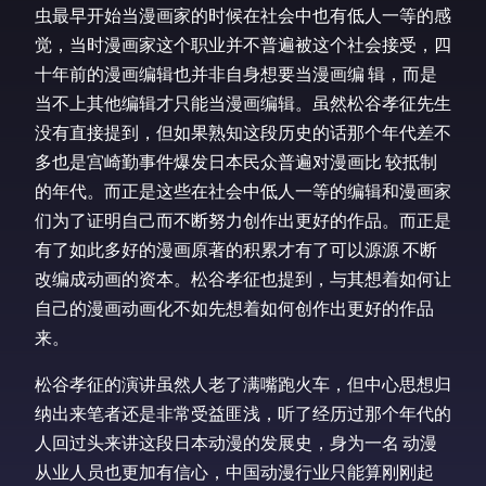
虫最早开始当漫画家的时候在社会中也有低人一等的感
觉，当时漫画家这个职业并不普遍被这个社会接受，四
十年前的漫画编辑也并非自身想要当漫画编 辑，而是
当不上其他编辑才只能当漫画编辑。虽然松谷孝征先生
没有直接提到，但如果熟知这段历史的话那个年代差不
多也是宫崎勤事件爆发日本民众普遍对漫画比 较抵制
的年代。而正是这些在社会中低人一等的编辑和漫画家
们为了证明自己而不断努力创作出更好的作品。而正是
有了如此多好的漫画原著的积累才有了可以源源 不断
改编成动画的资本。松谷孝征也提到，与其想着如何让
自己的漫画动画化不如先想着如何创作出更好的作品
来。
松谷孝征的演讲虽然人老了满嘴跑火车，但中心思想归
纳出来笔者还是非常受益匪浅，听了经历过那个年代的
人回过头来讲这段日本动漫的发展史，身为一名 动漫
从业人员也更加有信心，中国动漫行业只能算刚刚起