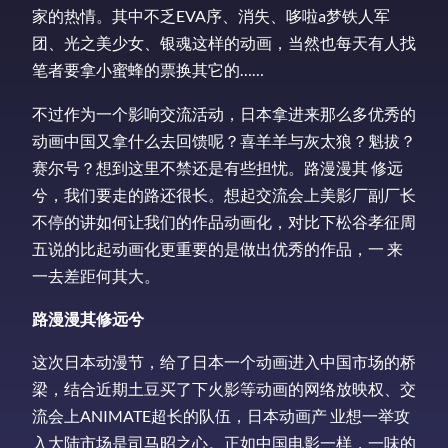
家的热情。其中不乏EVA序、消失、哆啦a梦铁人军
团、光之美少女、银魂这样的动画，当然也每天有人找
笔者要拿小蜜蜂的票换其它的……
不过作为一个影响交流活动，日本拿进来那么多优秀的
动画中国又拿什么去回馈呢？喜羊羊与灰太狼？魁拔？
赛尔号？想到这里不禁还是有些担忧。路漫漫其 修远
兮，我们要走的路还很长。想起交流会上美影厂副厂长
不停的讲如何让我们的作品动画化，对比下松谷孝征周
五说的比起动画化更重要的是做出优秀的作品，一 来
一去差距何其大。
路漫漫其修远兮
这次日本动漫节，给了日本一个动画进入中国市场的桥
梁，结合近期土豆买了下火影等动画的网络放映权、交
流会上ANIMATE超长的队伍，日本动画产 业想一举攻
入大陆市场是司马昭之心。正如中国电影一样，一味的