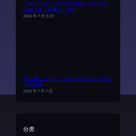
《时空之轮2》AVG外传游戏——SFC电子
音响小说《旅梦人》考古
2026 年 7 月 16 日
小説家になろう《ログ·ホライズン》同人
作品整理
2026 年 7 月 7 日
分类