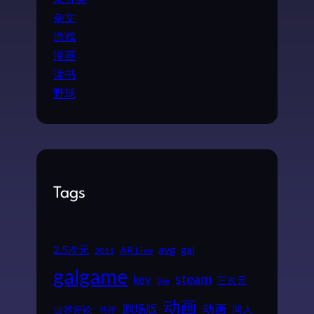
杂文
游戏
漫画
读书
野球
Tags
2.5次元
avg
gal
AR Live
2011
galgame
steam
key
三次元
live
动画
动画
剧场版
同人
业界评论
书评