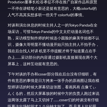
Prodution董事长松谷孝征不停在推广自家作品和原慧
一不停在讲蜡笔小新还是挺有意思的，大概colorful的
人气不高其实想多听一些关于 colorful的事情。
对谈和演出休息的时候主持人之一的Tokyo Panda在全
场采访，可惜Tokyo Panda的中文太烂动漫名词也不
熟，采访模型制作师的时候连小圆脸的麻美学姐都不认
识，摄像大哥明显不懂动漫开始只拍主持人不拍手办，
我在后台找人对讲 机里不停提醒才终于知道重点在手
办上……采访部分的内容通过摄影机直接展现在两个大
屏幕上，这种互动挺有意思的。
下午对谈的手办和coser部分我在后台没有仔细听，有
件有意思的事情是日方拷来一张手办的原画图让我在模
型师讲话的时候大屏幕切这张图，看画风有 点像てぃ
んくる的，然后大屏幕放的时候中方的负责人跑过来说
这两张太露了马上又切掉了……coser们的对谈没有仔细
听夏达出场时间才１０分钟太短了，而 且真人比起照