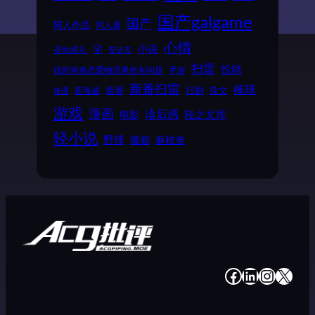
国产galgame
国产
同人作品
同人展
心情
小说
宅
圣地巡礼
安达充
扫雷
投稿
我的青春恋爱物语果然有问题
手游
新番扫雷
棒球
新番
日剧
杂文
新海诚
推理
游戏
漫画
读后感
电影
轻之文库
轻小说
野球
魔都
麻枝准
#
#
#
#