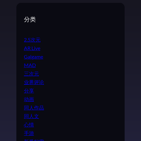
分类
2.5次元
AR Live
Galgame
MAD
三次元
业界评论
分享
动画
同人作品
同人文
心情
手游