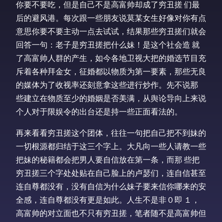
你要不要吃，但是自己不是高富帅却成了穷丑搓 们最
后的避风港。每次跟一些朋友说莫某女生好像对你有点
意思你要不要主动一点去试试，结果那些穷丑搓们就会
回答一句：老子是穷丑搓把什么妹！是这个社会造 就
了高富帅人群的产生，如今各地卫视大把的婚选节目充
斥着各种拜金女，征婚都以物质为第一要素，那些无良
的媒体为了收视率还刻意拿这些进行炒作。先不说那
些建立在物质至少的婚姻是否美满，从舆论导向上来说
个人对于限娱令的出台还是持一些正面看法的。
再来看看穷丑搓这个团体，往往一句把自己把不到妹的
一切根源都归结于这三个字上。大凡向一些人请教一些
把妹的秘籍都会把男人要自信放在第一条，而那 些把
穷丑搓三个字处处贴在自己脸上的卢瑟们，连自信甚至
连自尊都没有，没有自信为什么妹子要来信你哪来的安
全感，连自尊都没有更是如此。人生不是非０即 １，
高富帅的对立面也不只有穷丑搓，笔者随不是高富帅但