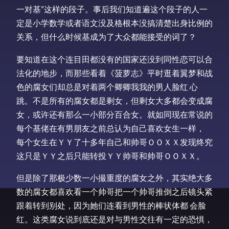
一对基”这样的段子。事后我们知道遍这个段子的人一
定是小学数学或者语文没及格根本没搞清楚出身比例的
关系，但什么时候基成为了大众都能接受的词了？
要知道在这个连目田都没有的国家还没到同性恋可以合
法化的地步，而那些看着《菠萝志》平时逛着翼梦和战
色的腐女们却总是对着两个卿卿我我的男人脸红 心
跳。不是所有的腐女都是剩女，但剩女大多都会变成腐
女，或许还有那么一小部分百合女。就如同现在常说的
每个基佬在有男朋友之前总认为自己喜欢女生一样，
每个女生在ＹＹ了十多年自己和帅哥ＯＯＸＸ发现终究
这只是ＹＹ之后只能转投ＹＹ帅哥和帅哥ＯＯＸＸ。
但是除了那极少数一小撮重度的腐女之外，其实绝大多
数的腐女都喜欢看一个帅哥把一个帅哥推倒之后镜头紧
跟着转到别处，因为她们连看到男性的棒状体都 会脸
红。这类腐女说到底还是对与男性交往有一定的恐惧，