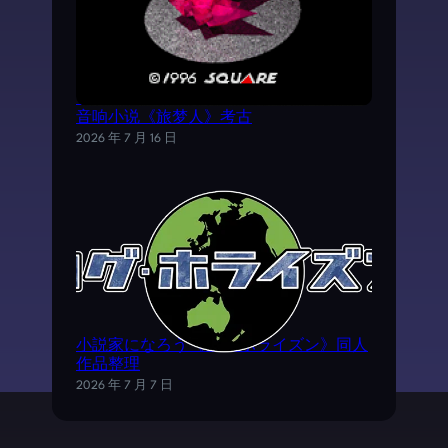
《时空之轮2》AVG外传游戏——SFC电子
音响小说《旅梦人》考古
2026 年 7 月 16 日
小説家になろう《ログ·ホライズン》同人
作品整理
2026 年 7 月 7 日