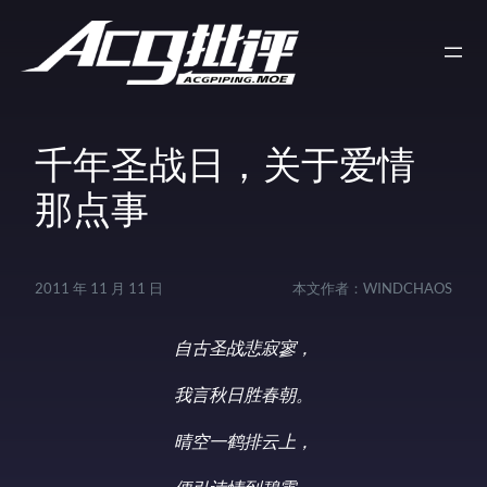
千年圣战日，关于爱情
那点事
2011 年 11 月 11 日
本文作者：
WINDCHAOS
自古圣战悲寂寥，
我言秋日胜春朝。
晴空一鹤排云上，