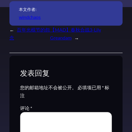
本文作者:
windchaos
←
百年光棍节的怨
【MAD】春秋合战3-Lily
念
Greandam
→
发表回复
您的邮箱地址不会被公开。
必填项已用
*
标
注
评论
*