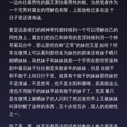
一边向往着男性的颜又害怕着男性的根。当然笔者作为
一个宅男对腐女的理解也有限，上面放枪过多在这 个
日子里还请海涵。
要是说基佬们的精神寄托都转移到一个可以理解自己的
同性身上，腐女们把自己和帅哥的意淫转移到另一个帅
哥菊花台中，那么那些自称“正常”的妹控又是 如何？经
常在微博上可以看到那些名为妹控的群体没有妹子晒只
能晒妹妹，虽然妹子和妹妹就差一个字而在那些苦逼韩
剧中最后妹子往往都是失散多年的妹妹，但是 在能干
和不能干上却日行千里。就算有个能干的妹妹那些妹控
不是渣诚，不是悠哥，也不是太阳和珊瑚，若真能这么
渣也不用能干的妹妹早就有能干的妹子了。充其 量只
是在微博上被晒妹子的人闪到了然后发些早上又被妹妹
叫床吵醒了这样的东西，五十步笑百步，国人的劣根性
之一。
除了基，腐，妹其实都是这些没有对象的人换个避风港