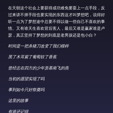
在天朝这个社会上要获得成功难免要耍上一点手段，反
过来讲不择手段也要实现的东西这才叫梦想吧，说得好
听一点为了梦想途中总要不得以做一些自己不喜欢的事
情。又有谁天生喜欢背后害人，最后又谁是赢家谁是卢
瑟，真正坚持了梦想的到底是老男孩还是包小白？
时间是一把杀猪刀改变了我们模样
黑了木耳紫了葡萄软了香蕉
曾经志在四方的少年羡慕南飞的燕
当初的愿望实现了吗
事到如今只好祭奠吗
这里的故事
有谁还记得