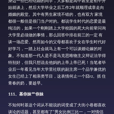
身边一些已经结婚的同学，大多都是高中甚至是初中开
始就谈上，然后大学毕业之后工作2年就顺理成章走向
婚姻的殿堂。其中有男生家境不错的，也有双方 家境
都很一般但是很门当户对的。都说学生时代的恋爱是最
纯洁的，如果一个刚刚踏上大学校园的死大向前辈问询
大学里必须做的事情，那么回答中排在前三的一定 有
谈一场恋爱。然而如今的父母都喜欢子女在学生时代好
好学习，一踏上社会就马上有一个可以谈婚论嫁的对
象。不知道那一代人是不是马克思唯物主义辩证法学得
特别好，但我只想说去他妈的上帝上帝已死！当笔者毕
业后一年看见当年大学里社联的副主席一个品学兼优的
女生已经上了相亲类节目，这表情何止一个囧rz。抓 住
青春的奶，要趁早。
111、基你妹艹你妹
不知何时基这个词从不能说的词变成了大街小巷都喜欢
谈论的话题，甚至都有了“男女比例三比一，一对情侣