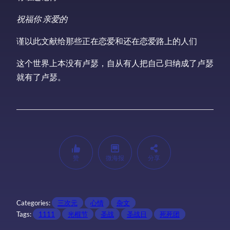
祝福你 亲爱的
谨以此文献给那些正在恋爱和还在恋爱路上的人们
这个世界上本没有卢瑟，自从有人把自己归纳成了卢瑟
就有了卢瑟。
赞
微海报
分享
Categories:
三次元
心情
杂文
Tags:
1111
光棍节
圣战
圣战日
死死团