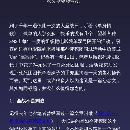
便引诗情到碧霄。
到了千年一遇仅此一次的大圣战日，听着《单身情
歌》，孤单的人那么多，快乐的没有几个，望着各种
SNS上每年一度的组织把电影院单双号隔开的活动， 窃
喜的只有电影院的老板和那些死死团同城活动中撩菜成
功的“高富帅”。记得有一年1111，笔者从魔都死死团团
长手中花了74元买了一件死死团团服，活动 结束后发
现那死死团团长牵着妹子的手兜里揣着一天的盈利扬长
而去。写到这里，或许很多人以为这又是一篇怨念文，
其实如同标题，并没什么值得怨念的。
1、圣战不是剩战
记得去年七夕笔者曾经写过一篇文章叫做《
晒与闪——
被扭曲的死死团文化
》， 大抵讲的是如今死死团这个
词已经脱离了原来的意思，原本死死团应该是一个高尚