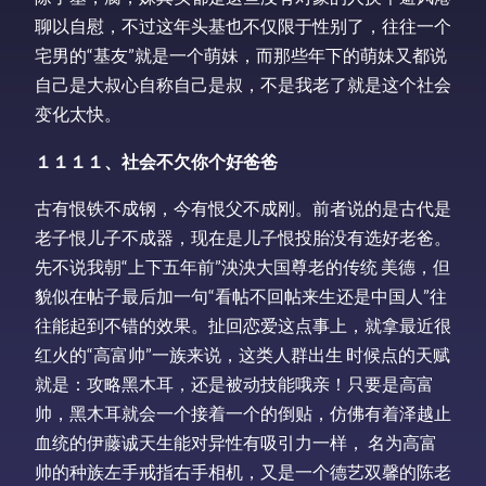
聊以自慰，不过这年头基也不仅限于性别了，往往一个
宅男的“基友”就是一个萌妹，而那些年下的萌妹又都说
自己是大叔心自称自己是叔，不是我老了就是这个社会
变化太快。
１１１１、社会不欠你个好爸爸
古有恨铁不成钢，今有恨父不成刚。前者说的是古代是
老子恨儿子不成器，现在是儿子恨投胎没有选好老爸。
先不说我朝“上下五年前”泱泱大国尊老的传统 美德，但
貌似在帖子最后加一句“看帖不回帖来生还是中国人”往
往能起到不错的效果。扯回恋爱这点事上，就拿最近很
红火的“高富帅”一族来说，这类人群出生 时候点的天赋
就是：攻略黑木耳，还是被动技能哦亲！只要是高富
帅，黑木耳就会一个接着一个的倒贴，仿佛有着泽越止
血统的伊藤诚天生能对异性有吸引力一样， 名为高富
帅的种族左手戒指右手相机，又是一个德艺双馨的陈老