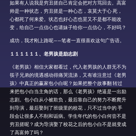
如果有人说我是穷丑搓自己肯定会把对方骂回去。高富
帅是一种状态，穷丑搓是一种心态，哀莫大于心 死，
心都死了何来爱。状态也好心态也罢又不是都不能改
变，给自己一点信心也请妹子给你一点信心，不好吗？
成功，我才刚上路呢——笔者一直很喜欢这句广告语。
１１１１１１、老男孩是励志剧
《老男孩》相信大家都看过，代入老男孩的人群无不为
筷子兄弟的境遇感动得痛哭流涕，又有谁注意过《老男
孩》中真正的赢家包小白呢？如果把整个故事翻 转过
来把包小白当主角的话，那么《老男孩》绝逼是一出励
志剧。包小白从小被欺负，最后靠自己的努力不断爬升
到导演，最后娶到了班级里的校花，只不过当中的 手
段会让很多人不削和诟病。学生年代的包小白何尝不是
穷丑搓呢？成为导演娶了校花之后的包小白不是就变成
了高富帅了吗？