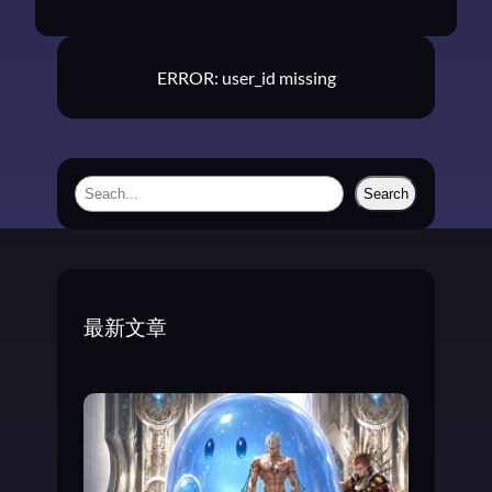
ERROR: user_id missing
S
Search
e
a
r
c
最新文章
h