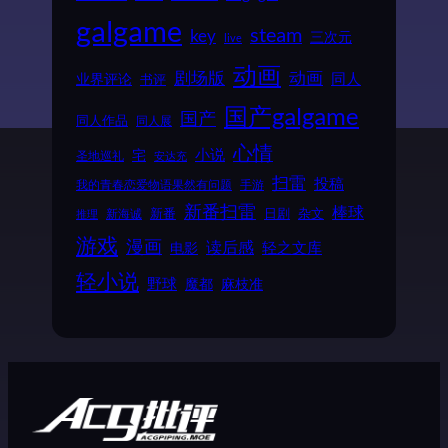
galgame
steam
key
三次元
live
动画
动画
剧场版
同人
业界评论
书评
国产galgame
国产
同人作品
同人展
心情
小说
宅
圣地巡礼
安达充
扫雷
投稿
我的青春恋爱物语果然有问题
手游
新番扫雷
棒球
新番
日剧
杂文
新海诚
推理
游戏
漫画
读后感
电影
轻之文库
轻小说
野球
魔都
麻枝准