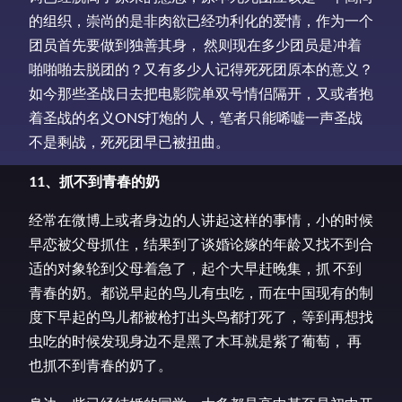
的组织，崇尚的是非肉欲已经功利化的爱情，作为一个
团员首先要做到独善其身， 然则现在多少团员是冲着
啪啪啪去脱团的？又有多少人记得死死团原本的意义？
如今那些圣战日去把电影院单双号情侣隔开，又或者抱
着圣战的名义ONS打炮的 人，笔者只能唏嘘一声圣战
不是剩战，死死团早已被扭曲。
11、抓不到青春的奶
经常在微博上或者身边的人讲起这样的事情，小的时候
早恋被父母抓住，结果到了谈婚论嫁的年龄又找不到合
适的对象轮到父母着急了，起个大早赶晚集，抓 不到
青春的奶。都说早起的鸟儿有虫吃，而在中国现有的制
度下早起的鸟儿都被枪打出头鸟都打死了，等到再想找
虫吃的时候发现身边不是黑了木耳就是紫了葡萄， 再
也抓不到青春的奶了。