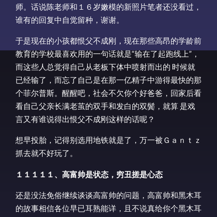
师。话说陈老师和１６岁嫩模的新照片笔者还没看过，
谁有的回复中自觉留种，谢谢。
于是现在的小孩都恨父不成刚，现在那些高昂的学龄前
教育的学校最喜欢用的一句话就是“输在了起跑线上”，
而这些人总觉得自己从老板下体中喷射而出的 时候就
已经输了，而忘了自己是在那一亿精子中游得最快的那
个菲尔普斯。醒醒吧，社会不欠你个好爸爸，回家后看
看自己父亲长满老茧的双手和发白的双鬓，就算 是戏
言又有谁说得出恨父不成刚这样的话呢？
想早投胎，记得别选用地铁就是了，万一被Ｇａｎｔｚ
抓去就不好玩了。
１１１１１、高富帅是状态，穷丑搓是心态
还是没法免俗继续谈谈高富帅的问题，高富帅和黑木耳
的故事相信各位早已耳熟能详，且不说真给你个黑木耳