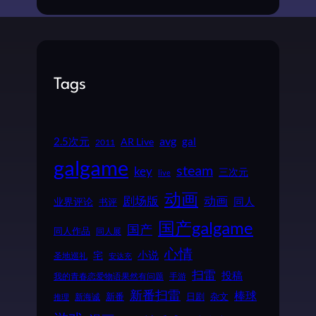
Tags
2.5次元
avg
gal
AR Live
2011
galgame
steam
key
三次元
live
动画
动画
剧场版
同人
业界评论
书评
国产galgame
国产
同人作品
同人展
心情
小说
宅
圣地巡礼
安达充
扫雷
投稿
我的青春恋爱物语果然有问题
手游
新番扫雷
棒球
新番
日剧
杂文
新海诚
推理