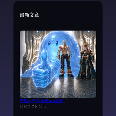
r
c
最新文章
h
试以AI分析《魔力宝贝》日文剧情，理清
游戏外部因素造成的混乱
2026 年 7 月 23 日