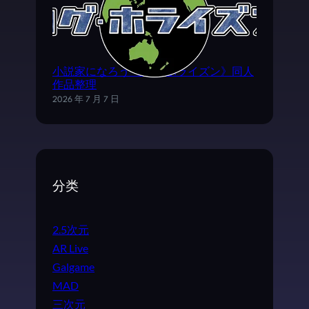
小説家になろう《ログ·ホライズン》同人
作品整理
2026 年 7 月 7 日
分类
2.5次元
AR Live
Galgame
MAD
三次元