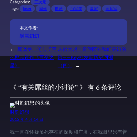
Categories:
三次元
Tags:
loser
屌丝
撸瑟
白富美
赢家
高帅富
本文作者:
飘雪幻幻
←
翼は夢、そして空
从那天起一直伴随在我们身边的
へ励志神作《百变之
歌——Key社发展历史回溯
星》
（四）
→
《 “有关屌丝的小讨论” 》 有 6 条评论
时刻幻想
2012 年 4 月 14 日
我一直在怀疑吊死存在的深度和广度，在我眼里只有普