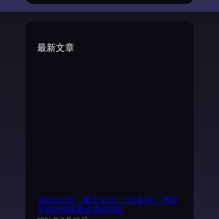
a
r
c
最新文章
h
试以AI分析《魔力宝贝》日文剧情，理清
游戏外部因素造成的混乱