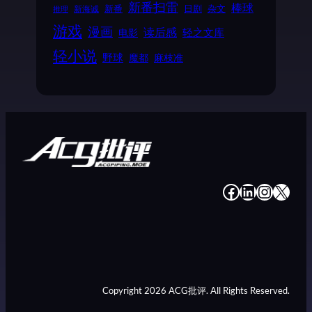
新番扫雷
棒球
新番
日剧
杂文
新海诚
推理
游戏
漫画
读后感
电影
轻之文库
轻小说
野球
魔都
麻枝准
#
#
#
#
Copyright 2026 ACG批评. All Rights Reserved.