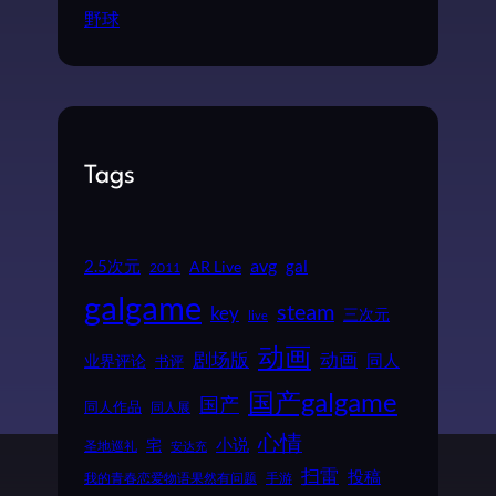
野球
Tags
2.5次元
avg
gal
AR Live
2011
galgame
steam
key
三次元
live
动画
动画
剧场版
同人
业界评论
书评
国产galgame
国产
同人作品
同人展
心情
小说
宅
圣地巡礼
安达充
扫雷
投稿
我的青春恋爱物语果然有问题
手游