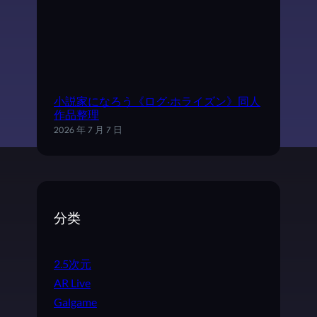
小説家になろう《ログ·ホライズン》同人
作品整理
2026 年 7 月 7 日
分类
2.5次元
AR Live
Galgame