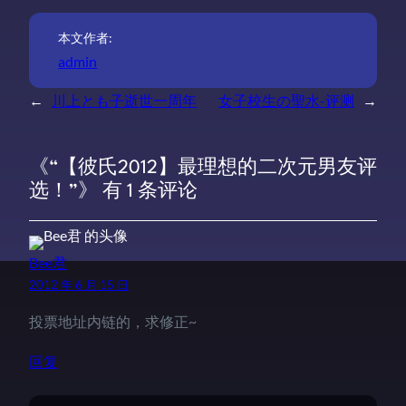
本文作者:
admin
←
川上とも子逝世一周年
女子校生の聖水-评测
→
《“【彼氏2012】最理想的二次元男友评
选！”》 有 1 条评论
Bee君
2012 年 6 月 15 日
投票地址内链的，求修正~
回复