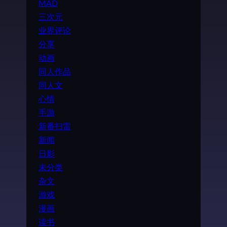
MAD
三次元
业界评论
分享
动画
同人作品
同人文
心情
手游
新番扫雷
新闻
日影
未分类
杂文
游戏
漫画
读书