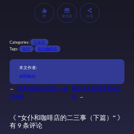
赞
微海报
分享
Categories:
三次元
Tags:
女仆
女仆咖啡店
本文作者:
wildgun
←
毁灭与救赎的恋爱——赤
薛定谔之猫-星界死者之
印评测
书
→
《 “女仆和咖啡店的二三事（下篇）” 》
有 9 条评论