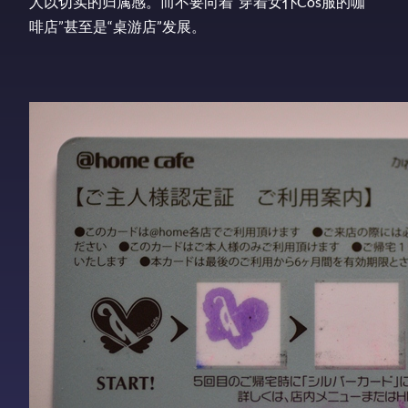
人以切实的归属感。而不要向着“穿着女仆Cos服的咖
啡店”甚至是“桌游店”发展。