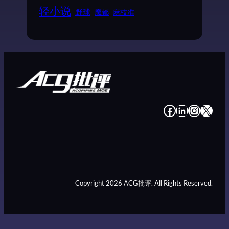
轻小说
野球
魔都
麻枝准
#
#
#
#
Copyright 2026 ACG批评. All Rights Reserved.