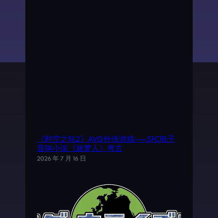
《时空之轮2》AVG外传游戏——SFC电子
音响小说《旅梦人》考古
2026 年 7 月 16 日