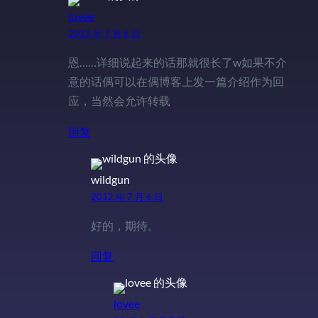
lovee
2012 年 7 月 6 日
恩……详细说起来的话那就很长了w如果不介
意的话偶可以在偶博客上发一篇介绍作为回
应，当然会允许转载
回复
wildgun
2012 年 7 月 6 日
好的，期待。
回复
lovee