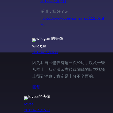
2012 年 7 月 7 日
感谢，写好了w
http://www.loveehome.net/11256.ht
ml
wildgun
2012 年 7 月 6 日
因为我自己也仅有这三次经历，以及一些
从网上、从动漫杂志转载翻译的日本视频
上得到消息，肯定是十分不全面的。
回复
lovee
2012 年 7 月 6 日