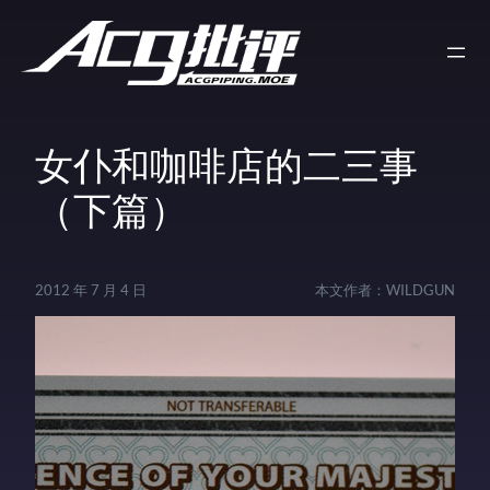
女仆和咖啡店的二三事
（下篇）
2012 年 7 月 4 日
本文作者：
WILDGUN