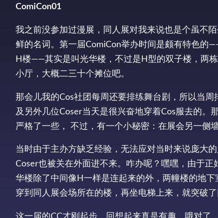
ComiCon01
我之前没参加过漫展，同人展对我来说也是个虽不陌
鲜的名词。第一届ComiCon举办时间是颇有特色的—
H楼——其实是叫光华楼，不过是H型的双子楼，两
小厅，大概二三十个摊位吧。
那会儿我的Cos社团每周还要排练舞台剧，所以当
及另外几位Coser当天是很兴奋地穿着Cos服去的
严格了一些， 不过，有一个小秘密：在展会另一侧
当时由于主办方缺乏经验，无法应对当时来说庞大的
Coser也被关在外面进不来。咋办呢？嘿嘿，由于正
华楼除了中间像H一样是连起来的外，两幢楼的地下
穿到同人展会场所在的楼，再坐电梯上来，就突破了
这一届的CC才刚起步，回想起来真是有趣。哦对了，