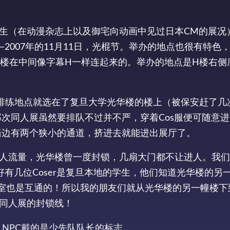
生（在动漫杂志上以及御宅向动画中见过日本CM的展况
—2007年的11月11日，光棍节。举办的地点也很有特色
栋楼在中间像字幕H一样连起来的。举办的地点是H楼右侧
周排练地点就选在了复旦大学光华楼的楼上（被保安赶了几
。那次同人展虽然要排队不过并不严，穿着Cos服便可随意
墙边有两个狭小的通道，挤进去就能进出展厅了。
人流量，光华楼曾一度封锁，几扇大门都不让进人。我们
好有几位Coser是复旦本地的学生，他们知道光华楼的另
室也是互通的！所以我的朋友们就从光华楼的另一幢楼下
同人展的封锁线！
NPC戴的是少先队队长的标志。