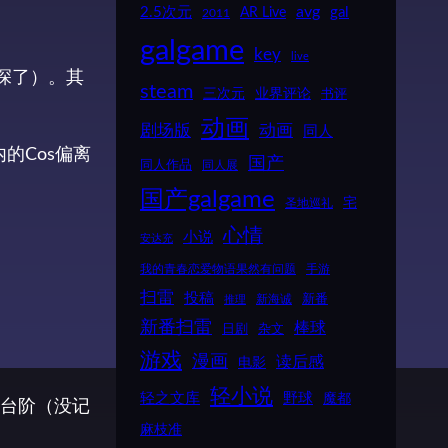
2.5次元
AR Live
avg
gal
2011
galgame
key
live
深了）。其
steam
三次元
业界评论
书评
动画
动画
剧场版
同人
的Cos偏离
国产
同人作品
同人展
国产galgame
宅
圣地巡礼
心情
小说
安达充
我的青春恋爱物语果然有问题
手游
扫雷
投稿
新番
新海诚
推理
新番扫雷
棒球
日剧
杂文
游戏
漫画
读后感
电影
轻小说
轻之文库
野球
魔都
台阶（没记
麻枝准