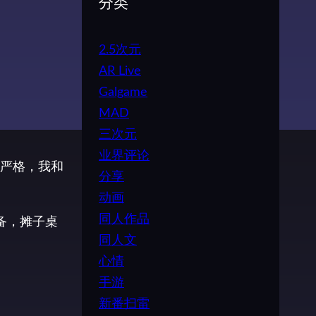
分类
2.5次元
AR Live
Galgame
MAD
三次元
业界评论
严格，我和
分享
动画
同人作品
备，摊子桌
同人文
心情
手游
新番扫雷