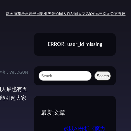
动画
游戏
漫画
读书
日影
业界评论
同人作品
同人文
2.5次元
三次元
杂文
野球
ERROR: user_id missing
作者：
WILDGUN
S
Search
e
同人展也有五
a
能引起大家
r
c
最新文章
h
试以AI分析《魔力