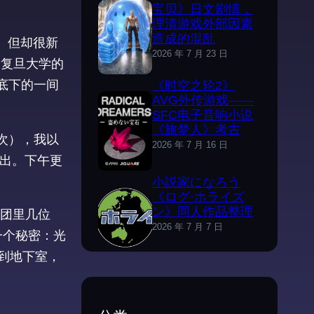
宝贝》日文剧情，
理清游戏外部因素
造成的混乱
）但却很新
2026 年 7 月 23 日
，复旦大学的
《时空之轮2》
底下的一间
AVG外传游戏——
SFC电子音响小说
《旅梦人》考古
次），我以
2026 年 7 月 16 日
进出。下午更
小説家になろう
《ログ·ホライズ
ン》同人作品整理
团里几位
2026 年 7 月 7 日
一个秘密：光
到地下室，