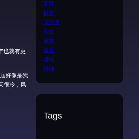
新闻
日影
未分类
杂文
游戏
漫画
年也就有更
读书
野球
届好像是我
天很冷，风
Tags