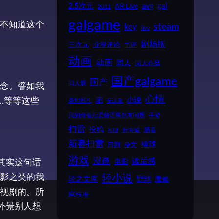
2.5次元
avg
gal
AR Live
2011
galgame
不知道这个
steam
key
live
剧场版
业界评论
三次元
书评
动画
动画
同人
同人作品
国产galgame
国产
同人展
念。譬如我
心情
…等等这些
小说
宅
圣地巡礼
安达充
我的青春恋爱物语果然有问题
手游
扫雷
投稿
新番
新海诚
推理
新番扫雷
棒球
日剧
杂文
游戏
漫画
读后感
其实这句话
电影
影之类的我
轻小说
野球
轻之文库
魔都
视剧的。所
麻枝准
外景别人想