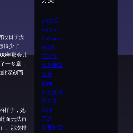
分类
2.5次元
AR Live
有段日子没
Galgame
想得少了
MAD
08年那会儿
三次元
了十多章，
业界评论
如此深刻而
分享
动画
同人作品
同人文
心情
的样子，她
手游
此而无法再
新番扫雷
）。那次排