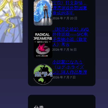
宝贝》日文剧情，
理清游戏外部因素
造成的混乱
2026 年 7 月 23 日
《时空之轮2》AVG
外传游戏——SFC电
子音响小说《旅梦
人》考古
2026 年 7 月 16 日
小説家になろう
《ログ·ホライズ
ン》同人作品整理
2026 年 7 月 7 日