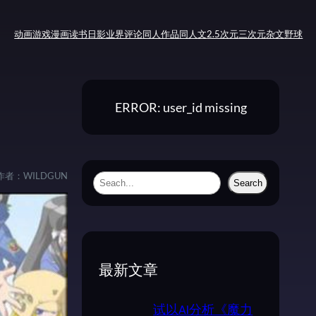
动画
游戏
漫画
读书
日影
业界评论
同人作品
同人文
2.5次元
三次元
杂文
野球
ERROR: user_id missing
作者：
WILDGUN
S
Search
e
a
r
c
最新文章
h
试以AI分析《魔力