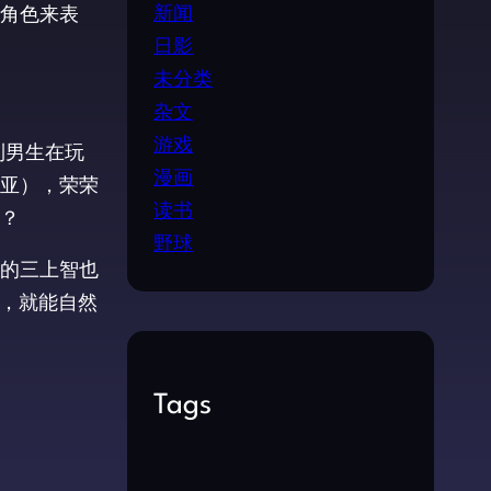
新闻
角色来表
日影
未分类
杂文
游戏
到男生在玩
漫画
修亚），荣荣
读书
？
野球
中的三上智也
人，就能自然
Tags