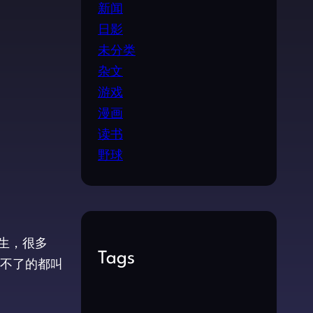
新闻
日影
未分类
杂文
游戏
漫画
读书
野球
生，很多
Tags
到不了的都叫