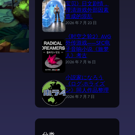
宝贝》日文剧情，
理清游戏外部因素
造成的混乱
2026 年 7 月 23 日
《时空之轮2》AVG
外传游戏——SFC电
子音响小说《旅梦
人》考古
2026 年 7 月 16 日
小説家になろう
《ログ·ホライズ
ン》同人作品整理
2026 年 7 月 7 日