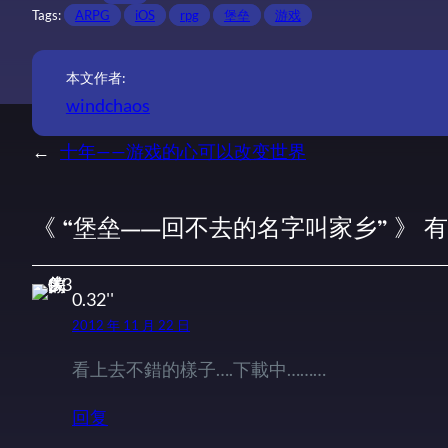
Tags:
ARPG
iOS
rpg
堡垒
游戏
本文作者:
windchaos
←
十年——游戏的心可以改变世界
《 “堡垒——回不去的名字叫家乡” 》 有
0.32''
2012 年 11 月 22 日
看上去不錯的樣子….下載中………
回复