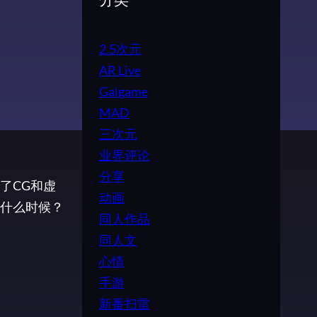
分类
2.5次元
AR Live
Galgame
MAD
三次元
业界评论
分享
了CG和虚
动画
什么时候？
同人作品
同人文
心情
手游
新番扫雷