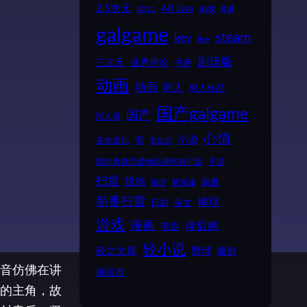
2.5次元
avg
gal
AR Live
2011
galgame
steam
key
live
剧场版
业界评论
三次元
书评
动画
动画
同人
同人作品
国产galgame
国产
同人展
心情
小说
宅
圣地巡礼
安达充
我的青春恋爱物语果然有问题
手游
扫雷
投稿
新番
新海诚
推理
新番扫雷
棒球
日剧
杂文
游戏
漫画
读后感
电影
轻小说
野球
轻之文库
魔都
音仿佛在讲
麻枝准
的主角，故