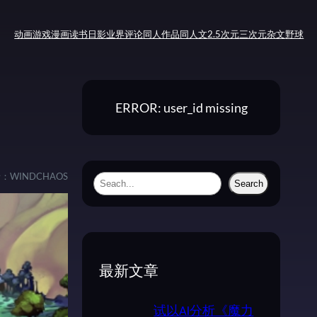
动画
游戏
漫画
读书
日影
业界评论
同人作品
同人文
2.5次元
三次元
杂文
野球
ERROR: user_id missing
者：
WINDCHAOS
S
Search
e
a
r
c
最新文章
h
试以AI分析《魔力