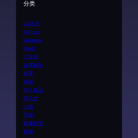
分类
2.5次元
AR Live
Galgame
MAD
三次元
业界评论
分享
动画
同人作品
同人文
心情
手游
新番扫雷
新闻