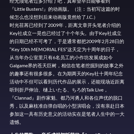
经无须笔者过多介绍了吧，真希望早日能够看到
『Little Busters!』的动画版。（注：当初写这篇的时
候怎么也没想到后来动画版竟然给了J.C.）
时光荏苒已经到了2009年，距离文章开头笔者介绍的
Key社成立一晃也已经过了十个年头。由于Key社成立
的日期已经不可考了，于是通常都把2009年2月28日的
“Key 10th MEMORIAL FES”这天定为十周年的日子，
从当年办公室里只有6名员工的小作坊发展成如今
Galgame界的苍天巨树，相信在笔者挖掘到的故事之外
的趣事还有很多很多。在为期两天的Key社十周年纪念
活动中不但可以看到历代作品的展示，还能现场近距离
听到折戸伸治、樋上いたる、ちろ的Talk Live，
『Clannad』剧作家魁、都乃河勇人和各位声优的脱口
秀，以及麻枝准自弹自唱的小型演唱会，没有亲赴日本
参加这一具有历史意义的活动实在是笔者人生中的一大
遗憾。