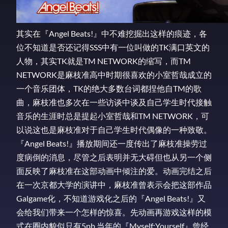
其实在『Angel Beats!』中不难挖掘出这样的痕迹，各
位不知道是否还记得SSS中有一位叫做的TK满口英文的
人物，其实TK就是TM NETWORK的缩写，而TM
NETWORK是麻枝准高中时期很喜欢的小室哲哉成立的
一个音乐团体，TK的绝大多数台词都捏他自TM的歌
曲，麻枝准也多次在一些访谈中谈及自己学生时代接触
音乐的生涯时总是提起小室哲哉和TM NETWORK，可
以说这也是麻枝准对于自己学生时代偶像的一种致敬。
『Angel Beats!』播放期间还一度传出了麻枝准操劳过
度病倒的消息，尽管之后表明并无大碍但也从另一个侧
面反映了麻枝准在这部动画中倾注的爱。动画完结之后
在一次京都大学的演讲中，麻枝准曾表示会把这部作品
Galgame化，不知道游戏化之后的『Angel Beats!』又
会给我们带来一个怎样的惊喜。先动画再游戏这样的模
式在圈内貌似只有5pb.当年的『Myself;Yourself』曾经