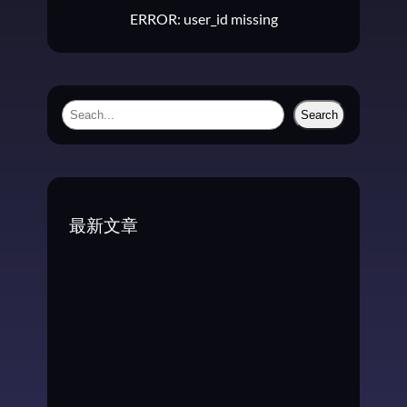
ERROR: user_id missing
S
Search
e
a
r
c
最新文章
h