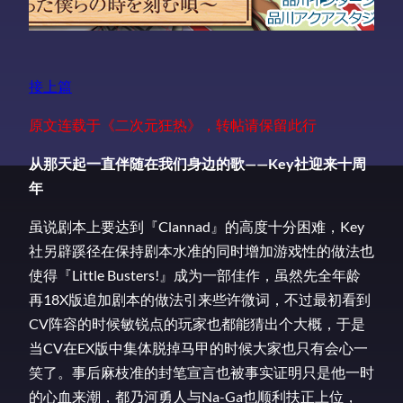
接上篇
原文连载于《二次元狂热》，转帖请保留此行
从那天起一直伴随在我们身边的歌——Key社迎来十周
年
虽说剧本上要达到『Clannad』的高度十分困难，Key
社另辟蹊径在保持剧本水准的同时增加游戏性的做法也
使得『Little Busters!』成为一部佳作，虽然先全年龄
再18X版追加剧本的做法引来些许微词，不过最初看到
CV阵容的时候敏锐点的玩家也都能猜出个大概，于是
当CV在EX版中集体脱掉马甲的时候大家也只有会心一
笑了。事后麻枝准的封笔宣言也被事实证明只是他一时
的心血来潮，都乃河勇人与Na-Ga也顺利扶正上位，