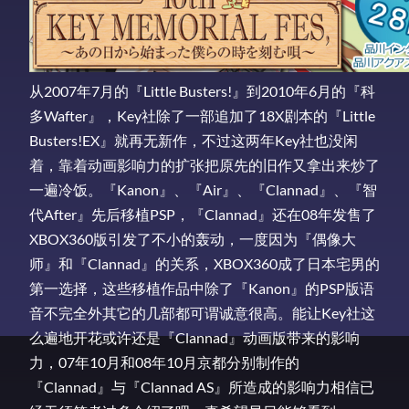
从2007年7月的『Little Busters!』到2010年6月的『科
多Wafter』，Key社除了一部追加了18X剧本的『Little
Busters!EX』就再无新作，不过这两年Key社也没闲
着，靠着动画影响力的扩张把原先的旧作又拿出来炒了
一遍冷饭。『Kanon』、『Air』、『Clannad』、『智
代After』先后移植PSP，『Clannad』还在08年发售了
XBOX360版引发了不小的轰动，一度因为『偶像大
师』和『Clannad』的关系，XBOX360成了日本宅男的
第一选择，这些移植作品中除了『Kanon』的PSP版语
音不完全外其它的几部都可谓诚意很高。能让Key社这
么遍地开花或许还是『Clannad』动画版带来的影响
力，07年10月和08年10月京都分别制作的
『Clannad』与『Clannad AS』所造成的影响力相信已