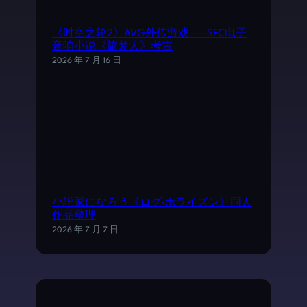
《时空之轮2》AVG外传游戏——SFC电子
音响小说《旅梦人》考古
2026 年 7 月 16 日
小説家になろう《ログ·ホライズン》同人
作品整理
2026 年 7 月 7 日