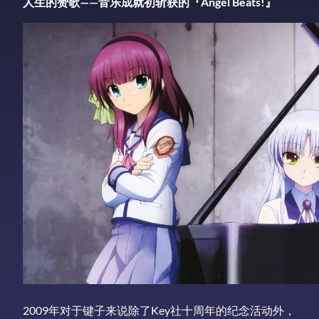
人生的赞歌——音乐成就初斩获的『Angel Beats!』
2009年对于键子来说除了Key社十周年的纪念活动外，