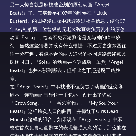
另一大惊喜就是麻枝准企划的原创动画『Angel
Beats!』了。其实最早在07年的时候在『Little
Busters!』的四格漫画版中就透露过相关信息，结合07
年Key社的另一位曾经的元老久弥直树负责剧本的原创
动画『Sola』，笔者不免要猜测这是魔与神的暗中较
劲。当然这些猜测并没有什么根据，不过历史这东西往
往十分有趣，看似不合的两人追求的不同道路最终却又
殊途同归，『Sola』的动画并不算成功，虽然『Angel
Beats!』也并未强到哪去，但相比之下还是魔王略胜一
筹。
在『Angel Beats!』中麻枝准不但负责了动画的企划和
剧本，连动画的音乐也一手包办，创作出了诸如
『Crow Song』、『一番の宝物』、『My Soul,Your
Beats!』这样脍炙人口的曲目，并捧红了Girls Dead
Monster这样的组合，如果说在『Angel Beats!』中麻
枝准首次负责动画剧本的表现差强人意的话，那么他在
这部动画中表现出来的在音乐方面的造诣就有目共睹