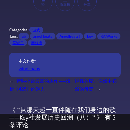
赞
微海报
分享
Categories:
游戏
Tags:
ab
angel beats
AngelBeats!
key
P.A.Works
岸诚二
麻枝准
本文作者:
windchaos
←
音响小说最高的杰作——浅
蝴蝶效应、偶然中必
析《428》的魅力
然的奇迹
→
《 “从那天起一直伴随在我们身边的歌
——Key社发展历史回溯（八）” 》 有 3
条评论