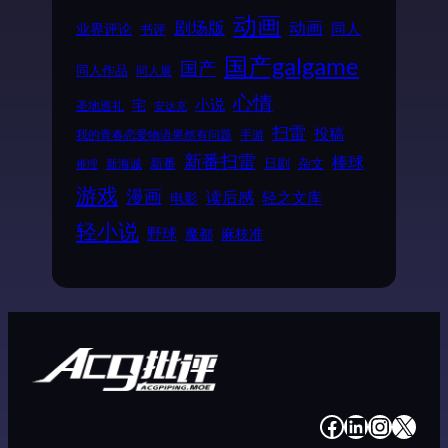
动画
动画
剧场版
同人
业界评论
书评
国产galgame
国产
同人作品
同人展
心情
小说
宅
圣地巡礼
安达充
扫雷
投稿
我的青春恋爱物语果然有问题
手游
新番扫雷
棒球
新番
日剧
杂文
新海诚
推理
游戏
漫画
读后感
电影
轻之文库
轻小说
野球
魔都
麻枝准
#
#
#
#