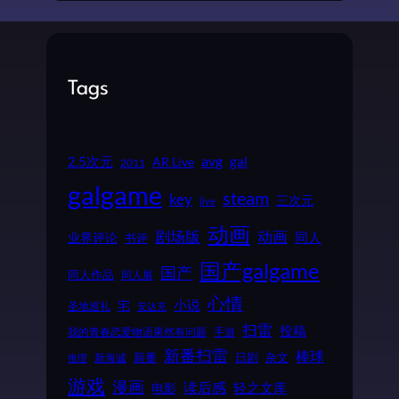
Tags
2.5次元
avg
gal
AR Live
2011
galgame
steam
key
三次元
live
动画
动画
剧场版
同人
业界评论
书评
国产galgame
国产
同人作品
同人展
心情
小说
宅
圣地巡礼
安达充
扫雷
投稿
我的青春恋爱物语果然有问题
手游
新番扫雷
棒球
新番
日剧
杂文
新海诚
推理
游戏
漫画
读后感
电影
轻之文库