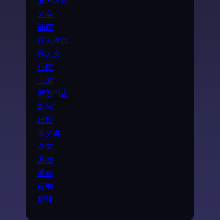
业界评论
分享
动画
同人作品
同人文
心情
手游
新番扫雷
新闻
日影
未分类
杂文
游戏
漫画
读书
野球