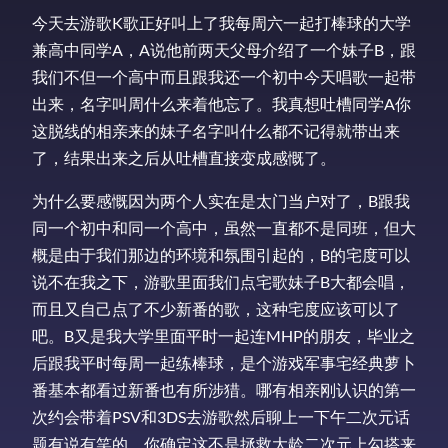
今天去游歌K歌正好叫上了我每周六一起打棒球的大学
兼高中同学A，A说他前两天父母介绍了一个妹子B，跟
我们不但一个高中而且跟我还一个初中今天唱歌一起带
出来，名字叫周什么来着他忘了。我真想吐槽同学A你
这脱线的相亲来的妹子名字叫什么都不记得就带出来
了，结果出来之后从吐槽直接变成感慨了。
为什么要感慨因为两个人实在是太门当户对了，B跟我
同一个初中和同一个高中，虽然一直都不是同班，但大
概是由于我们那边的环境和氛围引起的，B的宅度可以
说不在我之下，游歌里面我们点宅歌妹子B大都会唱，
而且又自己点了不少新番的歌，这种宅度应该可以了
吧。B又是我大学里面平时一起连MHP的朋友，毕业之
后跟我平时每周一起练棒球，是个游戏军事宅经典萝卜
番基本都看过新番也有所涉猎。哪有相亲刚认识的第一
次约会带着PSV和3DS去游歌然后聊上一下午二次元话
题有说有笑的，你确定这不是拯救大龄二次元上勾搭来