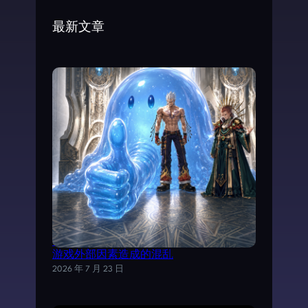
c
最新文章
h
试以AI分析《魔力宝贝》日文剧情，理清
游戏外部因素造成的混乱
2026 年 7 月 23 日