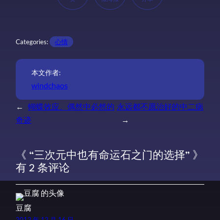
Categories:
心情
本文作者:
windchaos
←
蝴蝶效应、偶然中必然的
永远都不愿治好的中二病
奇迹
→
《 “三次元中也有命运石之门的选择” 》
有 2 条评论
豆腐
2012 年 12 月 16 日