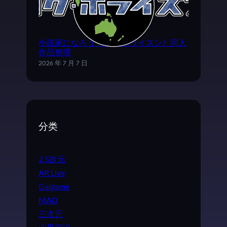
小説家になろう《ログ·ホライズン》同人
作品整理
2026 年 7 月 7 日
分类
2.5次元
AR Live
Galgame
MAD
三次元