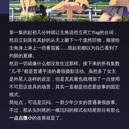
第一集的起初几分钟就让主角说些立死亡flag的台词，
然后立刻莫名其妙的从天上砸下一个庞然巨物，顺便给
主角身上淋上一些番茄酱… …我起初都以为自己看到了
灼眼的夏娜。
然后一切就像什么都没发生过那样。接下来的所有集数
“几·乎·”都是普通平淡的暑假摄影活动。虽然多了女主
是外星人这样的设定，但是充其量也就增加了一点使用
不可思议道具的场景，其实一直都是些恋爱故事的固定
模式。
简短点，可说是沉闷。一群少年少女的普通暑假故事。
不过，那从头到尾的一概沉闷的模式在结尾部分有那么
一点点微小
的改善就是了。