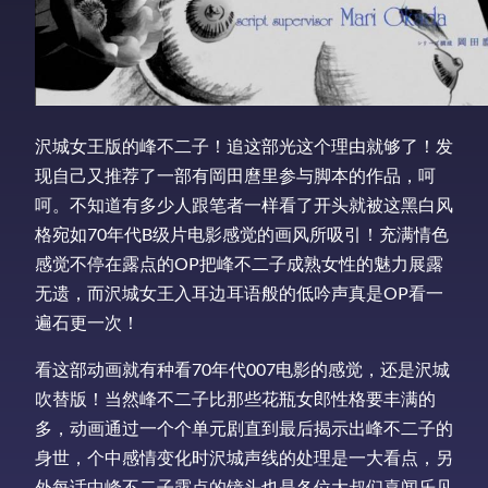
沢城女王版的峰不二子！追这部光这个理由就够了！发
现自己又推荐了一部有岡田麿里参与脚本的作品，呵
呵。不知道有多少人跟笔者一样看了开头就被这黑白风
格宛如70年代B级片电影感觉的画风所吸引！充满情色
感觉不停在露点的OP把峰不二子成熟女性的魅力展露
无遗，而沢城女王入耳边耳语般的低吟声真是OP看一
遍石更一次！
看这部动画就有种看70年代007电影的感觉，还是沢城
吹替版！当然峰不二子比那些花瓶女郎性格要丰满的
多，动画通过一个个单元剧直到最后揭示出峰不二子的
身世，个中感情变化时沢城声线的处理是一大看点，另
外每话中峰不二子露点的镜头也是各位大叔们喜闻乐见