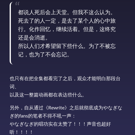
都说人死后会上天堂。但我不这么认为。
死去了的人一定，是去了某个人的心中旅
行。化作回忆，继续活着。但是，这终究
还是会消逝。
所以人们才希望留下些什么。为了不被忘
记，也为了不会忘记。
也只有在把全集都看完了之后，观众才能明白那段台
词、
以及这一整篇动画都在表达些什么。
另外，自从通过《Rewrite》之后就彻底成为やなぎな
ぎ的fans的笔者不得不吼一声：
やなぎなぎ的唱功实在太赞了！！！声音也超好
听！！！！