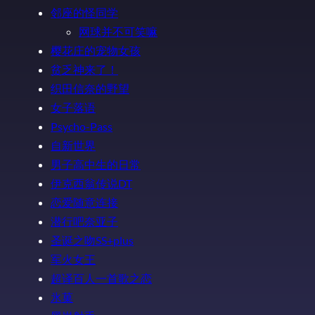
邻座的怪同学
网球并不可笑嘛
樱花庄的宠物女孩
贫乏神来了！
织田信奈的野望
女子落语
Psycho-Pass
自新世界
男子高中生的日常
伊克西翁传说DT
恋爱随意连接
潜行吧奈亚子
圣诞之吻SS+plus
军火女王
超译百人一首歌之恋
氷菓