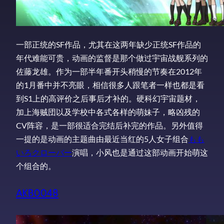
一部正统的SF作品，尤其在这两年缺少正统SF作品的
年代难能可贵，动画的监督是那个做过宇宙战舰系列的
佐藤龙雄。作为一部半年番开头稍慢的节奏在2012年
的1月番中并不亮眼，相信很多人跟笔者一样也都是看
到S1上的高评价之后事后才补的。硬科幻宇宙题材，
加上海贼団以及学校中各式各样的萌妹子，略凶残的
CV阵容，是一部很适合完结后补完的作品。另外值得
一提的是动画的主题曲由最近当红的5人女子组合
もも
いろクローバー
演唱，小风也是通过这部动画开始萌这
个组合的。
AKB0048