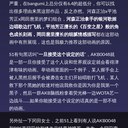
严重，在bangumi上总分仅有6.4的超低分，你可以找
出很多理由来黑这部作品，反之亦然。河森正治x平池
芳正x岡田麿里的梦幻组合，
河森正治拿手的银河歌姬
边唱歌边打飞机，平池芳正擅长的《百变之星》般的角
色成长刻画，岡田麿里擅长的细腻情感描写
都在这部动
画中有所展现，这也是我极力推荐这部动画的原因。
S1有句黑话叫“
一旦接受这个设定的话
”，AKB0048就
是一部一旦你接受了这个人设和世界观设定就会看得津
津有味的动画。举动画里面的一个例子，某人握手会上
被人黑然后握手会被袭击女主们开始唱歌打飞机，某人
救下那个黑她的歌迷对他说我救你是因为你是我第一个
黑子，然后一群AKB脑残粉拿着荧光棒一边WOTA艺一
边战斗……如果你能接受这个设定的话真的是一部不错
的动画。
另外扯一下冈田女士，之前S1上看到有人说AKB0048