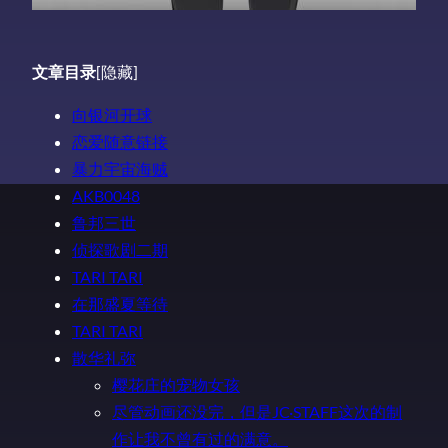
文章目录
[隐藏]
向银河开球
恋爱随意链接
暴力宇宙海贼
AKB0048
鲁邦三世
侦探歌剧二期
TARI TARI
在那盛夏等待
TARI TARI
散华礼弥
樱花庄的宠物女孩
尽管动画还没完，但是JC·STAFF这次的制
作让我不曾有过的满意。