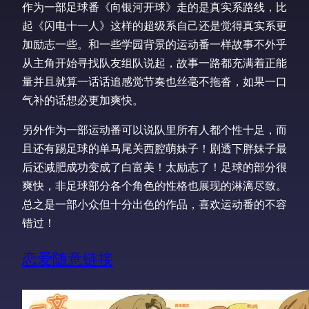
作为一部足球番《向银河开球》走的是真实系路线，比
起《闪电十一人》这样的超级系自己还是觉得真实系更
加励志一些。和一些学园背景的运动番一样故事不外乎
从主角开始寻找队友组队说起，故事一路都充满着正能
量并且就算一话话追感觉节奏也丝毫不拖沓，如果一口
气补的话想必更加爽快。
另外作为一部运动番可以说队里所有人都个性十足，而
且还有踢足球的单马尾关西腔萌妹子！剧透下胖妹子最
后还减肥成功变成了白富美！太励志了！足球的部分很
爽快，非足球部分各个角色的性格也展现的淋漓尽致。
总之是一部小众但十分出色的作品，喜欢运动番的不容
错过！
恋爱随意链接