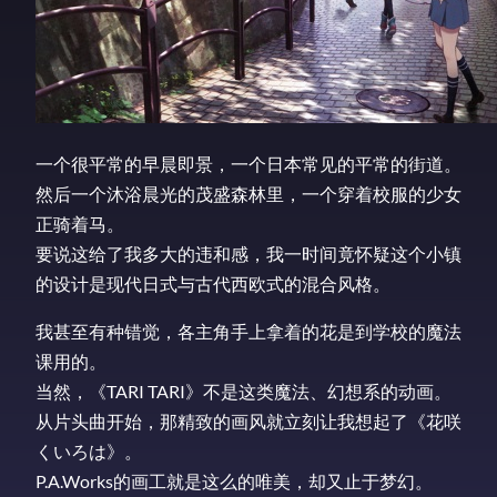
一个很平常的早晨即景，一个日本常见的平常的街道。
然后一个沐浴晨光的茂盛森林里，一个穿着校服的少女
正骑着马。
要说这给了我多大的违和感，我一时间竟怀疑这个小镇
的设计是现代日式与古代西欧式的混合风格。
我甚至有种错觉，各主角手上拿着的花是到学校的魔法
课用的。
当然，《TARI TARI》不是这类魔法、幻想系的动画。
从片头曲开始，那精致的画风就立刻让我想起了《花咲
くいろは》。
P.A.Works的画工就是这么的唯美，却又止于梦幻。