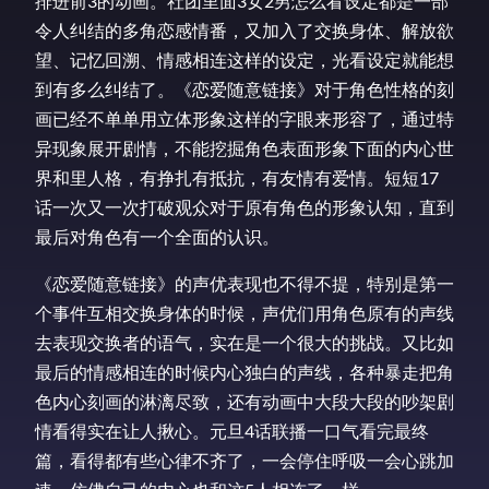
排进前3的动画。社团里面3女2男怎么看设定都是一部
令人纠结的多角恋感情番，又加入了交换身体、解放欲
望、记忆回溯、情感相连这样的设定，光看设定就能想
到有多么纠结了。《恋爱随意链接》对于角色性格的刻
画已经不单单用立体形象这样的字眼来形容了，通过特
异现象展开剧情，不能挖掘角色表面形象下面的内心世
界和里人格，有挣扎有抵抗，有友情有爱情。短短17
话一次又一次打破观众对于原有角色的形象认知，直到
最后对角色有一个全面的认识。
《恋爱随意链接》的声优表现也不得不提，特别是第一
个事件互相交换身体的时候，声优们用角色原有的声线
去表现交换者的语气，实在是一个很大的挑战。又比如
最后的情感相连的时候内心独白的声线，各种暴走把角
色内心刻画的淋漓尽致，还有动画中大段大段的吵架剧
情看得实在让人揪心。元旦4话联播一口气看完最终
篇，看得都有些心律不齐了，一会停住呼吸一会心跳加