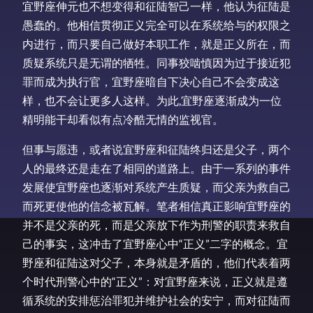
宜野座伸元也不想变得和征陆智己一样，他认为征陆是
愚蠢的。他相信贯彻正义完全可以在系统给与的权限之
内进行，而只要自己做好本职工作，就是正义所在，而
质疑系统只是无谓的牺牲。同事狡啮慎因为过于接近犯
罪而成为执行官，宜野座暗自下决心自己不会变成这
样，也不会让更多人这样。为此,宜野座逐渐成为一位
精明能干却看似有点冷酷无情的监视官。
但事与愿违，或者说宜野座和征陆终归还是父子，两个
人的最终还是走在了相同的道路上。由于一系列的事件
发展使宜野座也逐渐对系统产生质疑，而父亲为救自己
而死更使他的信念被瓦解。笔者相信真正影响宜野座的
并不是父亲的死，而是父亲放下作为刑警的职责来救自
己的事实，这冲击了宜野座心中“正义”二字的概念。宜
野座和征陆这对父子，本身就是矛盾的，他们代表着两
个时代刑警心中的“正义”：对宜野座来说，正义就是遵
循系统的安排惩治罪犯并维护社会的安宁，而对征陆而