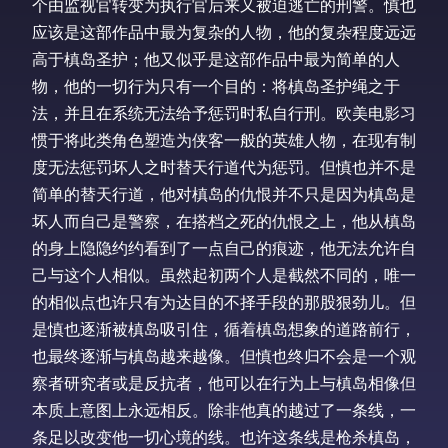
个由监视官转变为执行官后来又被迫逃亡的刑警。慎也
应该是这部作品中最为复杂的人物，他的复杂程度远远
高于槙岛圣护；他又似乎是这部作品中最为简单的人
物，他的一切行为只有一个目的：将槙岛圣护绳之于
法，并且在系统无法给予惩罚时私自行刑。欧美电影习
惯于将此类角色塑造为侠客一般的英雄人物，在现有制
度无法惩罚坏人之时替天行道代为惩罚。但慎也并不是
简单的替天行道，他对槙岛的仇恨并不只是因为槙岛是
坏人而自己是警察，在搭档之死的仇恨之上，他从槙岛
的身上隐隐约约看到了一点自己的痕迹，他无法允许自
己与这个人相似。虽然起初两个人是截然不同的，唯一
的相似点也许只有为达目的不择手段的那股狠劲儿。但
是慎也逐渐被槙岛吸引住，循着槙岛想象的道路前行，
也最终逐渐与槙岛越来越像。但慎也终归不会是一个观
察者研究者或是反抗者，他可以在行为上与槙岛相像但
本质上意图上永远相反。除非他真的越过了一条线，一
条足以改变他一切心境的线。也许这条线是枪杀槙岛，