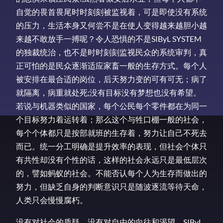
自觉的畏首畏尾时时刻刻被监视着，可是即使没有系统
的压力，生活本身又何尝不是在使人变得越来越胆小越
来越不敢放手一搏呢？令人恐惧的不是SIByL SYSTEM
的独裁统治，也不是时时刻刻监视民众的系统审判，真
正可怕的是民众逐渐适应家畜一般的生存方式。每个人
被安排在最合适的岗位，后天努力变的可有可无；病了
就隔离，病重就处死;没有目标没有梦想也没有希望。
若说与机器类似的国家，每个公民每个零件都在为同一
个目标努力着运转着；那么这个与牲口棚一般的社会，
每个个体都只是按部就班的生存着，努力让自己不死去
而已。统一分工明确是提升效率的表现，但社会个体只
有共性却没有个性的话，这样的社会永远只是最低层次
的，譬如蚂蚁的社会。不能否认每个人为生存而做出的
努力，但缺乏自身的判断意识只是随波逐流等待天命，
人类只会慢慢腐朽。
没有对社会的质疑，没有对自由的向往和渴望，SIByL