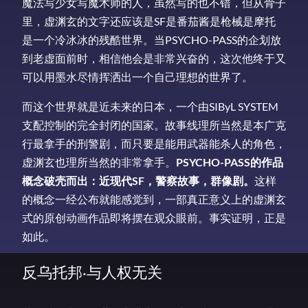
魔法写少女写魔术师的人，虽然写的也不错，但从骨子
里，虚渊玄的文字还应该是SF是番茄酱是枪械是摩托
是一个冷冰冰的残酷世界。当PSYCHO-PASS的企划放
到老虚面前时，相信他会是非常兴奋的，这次他终于又
可以用墨水尽情挥洒出一个自己理想的世界了。
而这个世界就是近未来的日本，一个由SIByL SYSTEM
支配控制的完全封闭的国家。故事线理所当然是本广克
行最拿手的刑警剧，而只要是能用武器能杀人的角色，
虚渊玄也理所当然的非常拿手。
PSYCHO-PASS的作品
概念破壳而出：近现代SF，警察故事，群像剧。
这样
的概念一经公布就能感觉到，一部真正意义上的虚渊玄
式的原创动画作品即将摆在观众眼前。事实证明，正是
如此。
反乌托邦·与人权无关