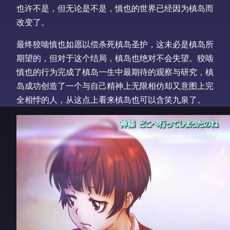
也许不是，但无论是不是，慎也的世界已经因为槙岛而
改变了。
最终狡啮慎也如愿以偿杀死槙岛圣护，这未必是槙岛所
期望的，但对于这个结局，槙岛也绝对不会失望。狡啮
慎也的行为完成了槙岛一生中最期待的观察与研究，槙
岛成功创造了一个与自己精神上无限相仿却又意图上完
全相悖的人，从这点上看来槙岛也可以含笑九泉了。