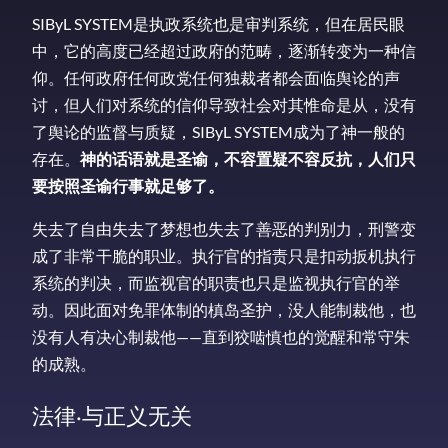
SIByL SYSTEM是执政系统也是审判系统，但在居民眼
中，它的高度已经超过政府的范畴，逐渐转变为一种信
仰。任何政府任何政党任何独裁者都会面临舆论的声
讨，但人们对系统的信仰导致社会对其惟命是从，没有
了舆论的监督与质疑，SIByL SYSTEM成为了神一般的
存在。
神的话语就是圣谕，不容置疑不容反抗，人们只
要按照圣谕行事就足够了。
失去了自由失去了梦想也失去了善恶的判别力，刑警变
成了非常干脆的职业。执行官的指责只是扣动扳机执行
系统的判决，而监视官的职责也只是监视执行官的举
动。因此面对免罪体制的槙岛圣护，没人能制裁他，也
没有人有决心制裁他——直到狡啮慎也的觉醒和常守朱
的成熟。
法律·与正义无关