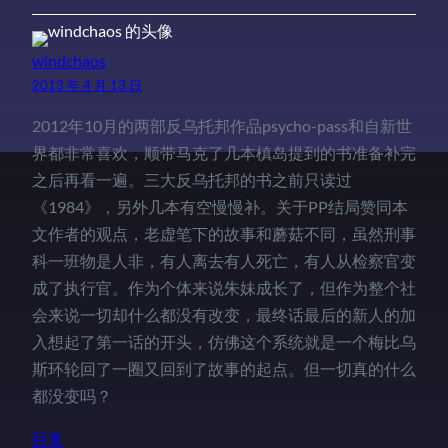
windchaos
2013 年 4 月 13 日
2012年10月的两部反乌托邦作品psycho-pass和自新世
界都非常喜欢，顺带马克了几本槙岛提到的书准备补完
之后再看一遍。三大反乌托邦的书之前只读过
《1984》，另外几本有空慢慢补。关于PP结局赞同本
文作者的观点，老虚笔下的故事和蘑菇不同，虽然刑事
科一班物是人非，有人离去有人死亡，有人从检察官变
成了执行官。作为个体来说朱妹成长了，但作为整个社
会来说一切却什么都没有改变，最终话最后的新人的加
入想起了第一话的开头，仿佛这个系统就是一个梅比乌
斯环轮回了一圈又回到了故事的起点。但一切真的什么
都没变吗？
回复