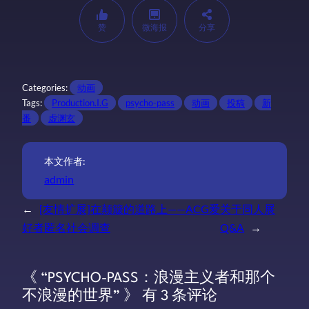
赞
微海报
分享
Categories:
动画
Tags:
Production.I.G
psycho-pass
动画
投稿
新
番
虚渊玄
本文作者:
admin
←
[友情扩展]在颠簸的道路上——ACG爱
关于同人展
好者匿名社会调查
Q&A
→
《 “PSYCHO-PASS：浪漫主义者和那个
不浪漫的世界” 》 有 3 条评论