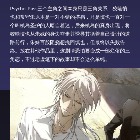
Psycho-Pass三个主角之间本身只是三角关系：狡啮慎
也和常守朱原本是一对不错的搭档，只是慎也一直对一
个叫槙岛圣护的人暗自着迷，后来槙岛的真身出现，将
狡啮慎也从朱妹的身边夺走并诱导其循着自己设计的道
路前行，朱妹百般阻挠想挽回慎也，但最终以失败告
终。放在其他作品里，这剧情恐怕要变成一部烂俗的三
角恋，不过老虚笔下的故事却不会这么单纯。