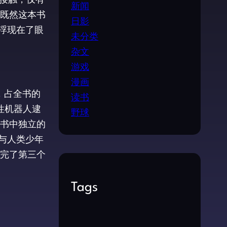
新闻
既然这本书
日影
浮现在了眼
未分类
杂文
游戏
漫画
，占全书的
读书
性机器人逮
野球
书中独立的
与人类少年
完了第三个
Tags