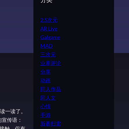
分类
2.5次元
AR Live
Galgame
MAD
三次元
业界评论
分享
动画
同人作品
同人文
心情
读一读了。
手游
的宣传语：
新番扫雷
少接触，仅有