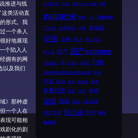
说推进与线
2.5次元
avg
gal
AR Live
2011
了这类活动直
galgame
steam
key
live
的形式。我
剧场版
业界评论
三次元
书评
过一个杀人
动画
动画
同人
同人作品
很好地展现
国产galgame
一个陷入人
国产
同人展
经拥有的网
心情
小说
宅
圣地巡礼
安达充
边以及我们
我的青春恋爱物语果然有问题
手游
扫雷
投稿
新番
新海诚
推理
新番扫雷
棒球
日剧
杂文
游戏
漫画
域》那种虚
读后感
电影
但一个人在
轻小说
野球
轻之文库
魔都
表现可能相
麻枝准
戏剧化的剧