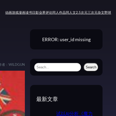
动画
游戏
漫画
读书
日影
业界评论
同人作品
同人文
2.5次元
三次元
杂文
野球
ERROR: user_id missing
作者：
WILDGUN
S
Search
e
a
r
c
最新文章
h
试以AI分析《魔力