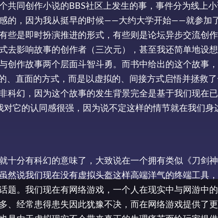
个共同创作小说的BBS社区上发生的事，事件分为线上小
感的，因为我从挺早的时候——大约大学开始——就参加
有些是即时扮演推进的形式，有些则是论坛异步交流创作
式去影响故事的创作者（三次元），甚至我还简单地设想
与创作故事两个层面斗智斗勇。而书中给出的这个故事，
实的、直面的方式，而是以虚拟的、间接方式启悟并拯救了
非科幻，因为这个故事的发生背景完全是基于我们现在已
以我对它的认同感很强，因为说不定这样的情节就在我们身
就十分有科幻的意味了，大致说在一个拥有类似《刀剑神
虽然说我们现在没有虚拟头盔这样高端洋气的终端工具，
话题。我们现在有网络游戏，一个人在现实中与网游中的
多、经常患得患失因此犹豫不决，而在网络游戏提供了更