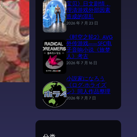
宝贝》日文剧情，
理清游戏外部因素
造成的混乱
2026 年 7 月 23 日
《时空之轮2》AVG
外传游戏——SFC电
子音响小说《旅梦
人》考古
2026 年 7 月 16 日
小説家になろう
《ログ·ホライズ
ン》同人作品整理
2026 年 7 月 7 日