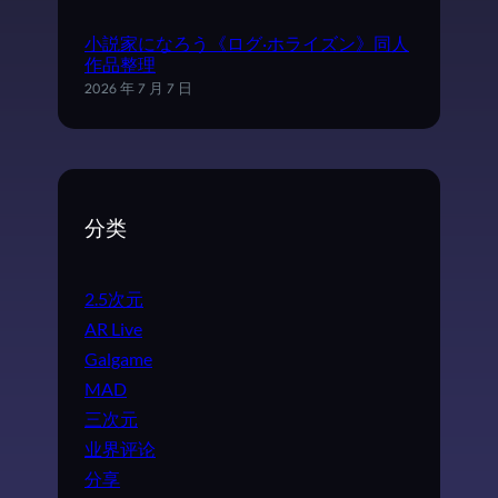
小説家になろう《ログ·ホライズン》同人
作品整理
2026 年 7 月 7 日
分类
2.5次元
AR Live
Galgame
MAD
三次元
业界评论
分享