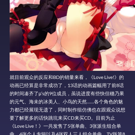
就目前观众的反应和BD的销量来看，《Love Live!》的
动画已经算是非常成功了，13话的动画篇幅用了前8话
的时间凑齐了μ’s的9位成员，虽说进度有些快但穗乃果
的元气、海未的冰美人、小鸟的天然……各个角色的魅
力都已经展现无遗了，同时制作组仿佛也在跟观众说想
要了解更多的话快跳坑来买CD来买CD。目前为止
《Love Live！》一共发售了5张单曲、3张派生组合单
曲、4张个人专辑以及4张双人三人组合单曲，TV版第8