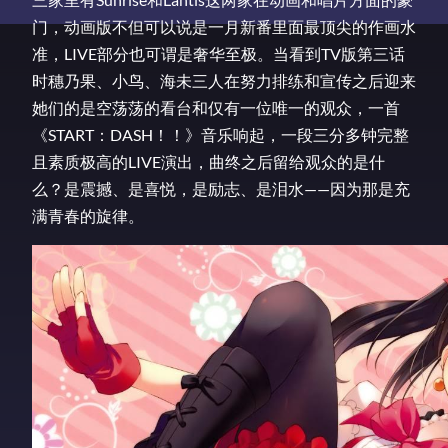
门，动画版不但可以说是一月新番里面最顶尖的作画水
准，LIVE部分也可谓是奢华至极。当看到TV版第三话
时穗乃果、小鸟、海未三人在努力排练和宣传之后迎来
她们的是空荡荡的看台和仅有一位唯一的观众，一首
《START：DASH！！》音乐响起，一段三分多钟完整
且素质极高的LIVE演出，曲终之后留给观众的是什
么？是震撼、是喜悦，是励志、是泪水——因为那是充
满青春的旋律。