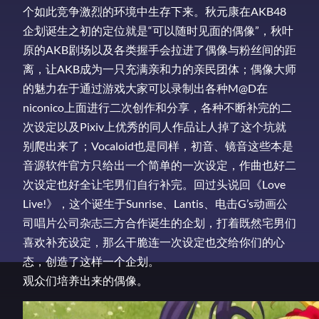
个如此竞争激烈的环境中生存下来。秋元康在AKB48
企划诞生之初的定位就是“可以随时见面的偶像”，秋叶
原的AKB剧场以及各类握手会拉进了偶像与粉丝间的距
离，让AKB成为一只充满亲和力的亲民团体；偶像大师
的魅力在于通过游戏大家可以录制出各种M@D在
niconico上面进行二次创作和分享，各种不断补完的二
次设定以及Pixiv上优秀的同人作品让人掉了这个坑就
别爬出来了；Vocaloid也是同样，初音、镜音这些本是
音源软件官方只给出一个简单的一次设定，作曲也好二
次设定也好全让宅男们自行补完。回过头说回《Love
Live!》，这个诞生于Sunrise、Lantis、电击G’s动画公
司唱片公司杂志三方合作诞生的企划，打着既然宅男们
喜欢补充设定，那么干脆连一次设定也交给你们的心
态，创造了这样一个企划。
观众们培养出来的偶像。