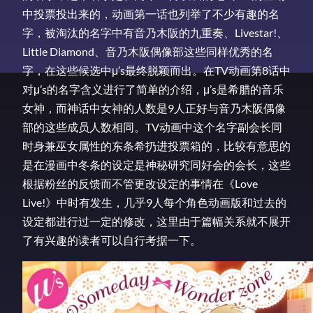
中投票投出来的，动画第一话也列举了不少有趣的名
字，被淘汰的名字中有音乃木阪的九重奏、Livestar!、
Little Diamond、音乃木阪偶像部这些同样优秀的名
字，在这些候选中μ’s最终脱颖而出。在TV动画第8话中
对μ’s的名字含义进行了简单的介绍，μ’s是希腊的音乐
女神，而神话中女神的人数是9人正好与音乃木阪偶像
部的这些成员人数相同。TV动画中这个名字副会长同
时身兼巫女属性的东条希扔进投票箱的，比较有意思的
是在漫画中冬条的设定是神秘研究同好会的会长，这些
根据粉丝的反馈而不管更改设定的事情在《Love
Live!》中时有发生，几乎9人每个角色动画版和过去的
设定都进行过一定的修改，这里由于篇幅关系就不展开
了有兴趣的读者可以自行考据一下。