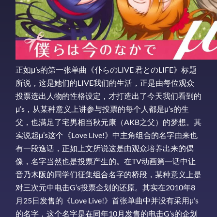
正如μ’s的第一张单曲《仆らのLIVE 君とのLIFE》标题
所说，这是她们的LIVE我们的生活，正是由每位观众
投票选出人物的性格设定，才打造出了今天我们看到的
μ’s，从某种意义上讲参与投票的每个人都是μ’s的生
父，也满足了宅男相当秋元康（AKB之父）的梦想。其
实说起μ’s这个《Love Live!》中主角组合的名字由来也
有一段逸话，正如上文所说这是由观众培养出来的偶
像，名字当然也是投票产生的。在TV动画第一话中让
音乃木阪的同学们征集组合名字的桥段，某种意义上是
对三次元中电击G’s投票企划的还原。其实在2010年8
月25日发售的《Love Live!》首张单曲中并没有采用μ’s
的名字，这个名字是在同年10月发售的电击G’s的企划