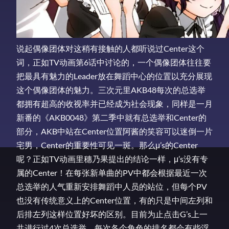
说起偶像团体对这稍有接触的人都听说过Center这个
词，正如TV动画第6话中讨论的，一个偶像团体往往要
把最具有魅力的Leader放在舞蹈中心的位置以充分展现
这个偶像团体的魅力。三次元里AKB48每次的总选举
都拥有超高的收视率并已经成为社会现象，同样是一月
新番的《AKB0048》第二季中就有总选举和Center的
部分，AKB中站在Center位置阿酱的笑容可以迷倒一片
宅男，Center的重要性可见一斑。那么μ’s的Center
呢？正如TV动画里穗乃果提出的结论一样，μ’s没有专
属的Center！在每张新单曲的PV中都会根据最近一次
总选举的人气重新安排舞蹈中人员的站位，但每个PV
也没有传统意义上的Center位置，有的只是中间左列和
后排左列这样位置好坏的区别。目前为止点击G’s上一
共进行过4次总选举，每次各个角色的排名都会有些浮