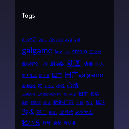
Tags
2.5次元
avg
gal
AR Live
2011
galgame
steam
key
三次元
live
动画
动画
剧场版
同人
业界评论
书评
国产galgame
国产
同人作品
同人展
心情
小说
宅
圣地巡礼
安达充
扫雷
投稿
我的青春恋爱物语果然有问题
手游
新番扫雷
棒球
新番
日剧
杂文
新海诚
推理
游戏
漫画
读后感
电影
轻之文库
轻小说
野球
魔都
麻枝准