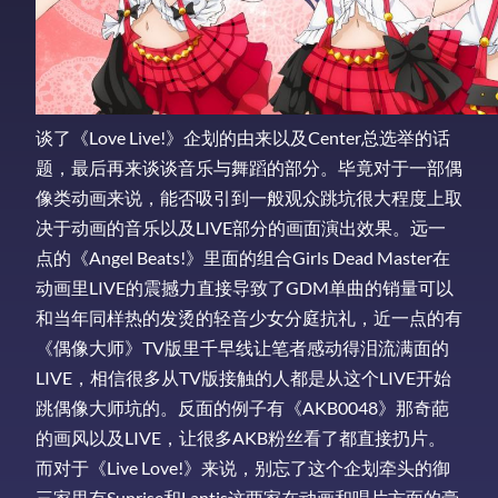
谈了《Love Live!》企划的由来以及Center总选举的话
题，最后再来谈谈音乐与舞蹈的部分。毕竟对于一部偶
像类动画来说，能否吸引到一般观众跳坑很大程度上取
决于动画的音乐以及LIVE部分的画面演出效果。远一
点的《Angel Beats!》里面的组合Girls Dead Master在
动画里LIVE的震撼力直接导致了GDM单曲的销量可以
和当年同样热的发烫的轻音少女分庭抗礼，近一点的有
《偶像大师》TV版里千早线让笔者感动得泪流满面的
LIVE，相信很多从TV版接触的人都是从这个LIVE开始
跳偶像大师坑的。反面的例子有《AKB0048》那奇葩
的画风以及LIVE，让很多AKB粉丝看了都直接扔片。
而对于《Live Love!》来说，别忘了这个企划牵头的御
三家里有Sunrise和Lantis这两家在动画和唱片方面的豪