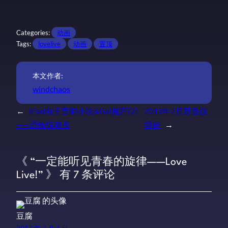
Categories:
动画
Tags:
lovelive
动画
置顶
本文作者:
windchaos
←
iPad电子音响小说&Gal推荐(2)
2013年7月新番微
——恐怖惊魂夜
博评
→
《 “一定能听见青春的旋律——Love
Live!” 》 有 7 条评论
豆腐
2013 年 7 月 4 日