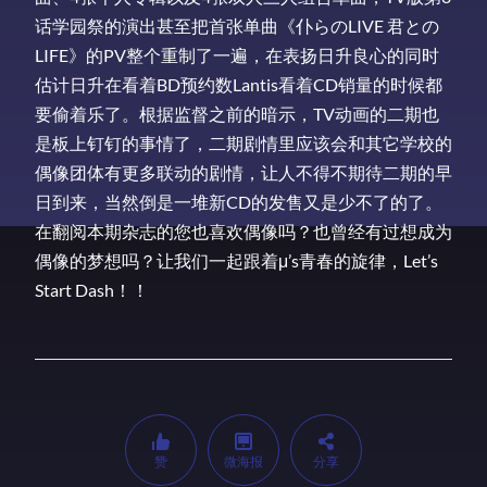
话学园祭的演出甚至把首张单曲《仆らのLIVE 君との
LIFE》的PV整个重制了一遍，在表扬日升良心的同时
估计日升在看着BD预约数Lantis看着CD销量的时候都
要偷着乐了。根据监督之前的暗示，TV动画的二期也
是板上钉钉的事情了，二期剧情里应该会和其它学校的
偶像团体有更多联动的剧情，让人不得不期待二期的早
日到来，当然倒是一堆新CD的发售又是少不了的了。
在翻阅本期杂志的您也喜欢偶像吗？也曾经有过想成为
偶像的梦想吗？让我们一起跟着μ’s青春的旋律，Let’s
Start Dash！！
赞
微海报
分享