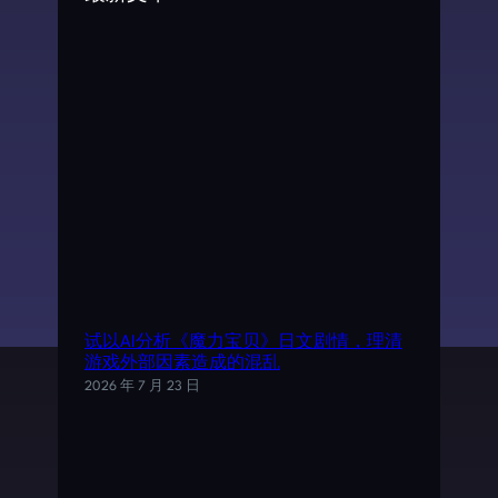
h
试以AI分析《魔力宝贝》日文剧情，理清
游戏外部因素造成的混乱
2026 年 7 月 23 日