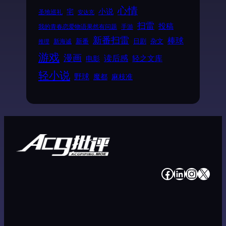
心情
小说
宅
圣地巡礼
安达充
扫雷
投稿
我的青春恋爱物语果然有问题
手游
新番扫雷
棒球
新番
日剧
杂文
新海诚
推理
游戏
漫画
读后感
电影
轻之文库
轻小说
野球
魔都
麻枝准
#
#
#
#