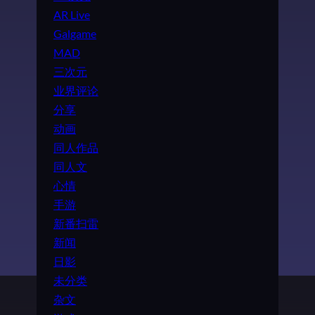
AR Live
Galgame
MAD
三次元
业界评论
分享
动画
同人作品
同人文
心情
手游
新番扫雷
新闻
日影
未分类
杂文