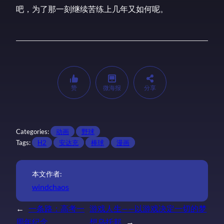
吧，为了那一刻继续苦练上几年又如何呢。
赞
微海报
分享
Categories:
动画
野球
Tags:
H2
安达充
棒球
漫画
本文作者:
windchaos
←
一条路：高考一
游戏人生——以游戏决定一切的梦
周年纪念
想乌托邦
→