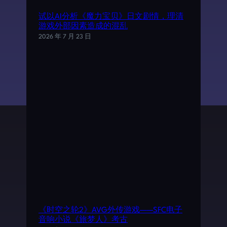
试以AI分析《魔力宝贝》日文剧情，理清
游戏外部因素造成的混乱
2026 年 7 月 23 日
《时空之轮2》AVG外传游戏——SFC电子
音响小说《旅梦人》考古