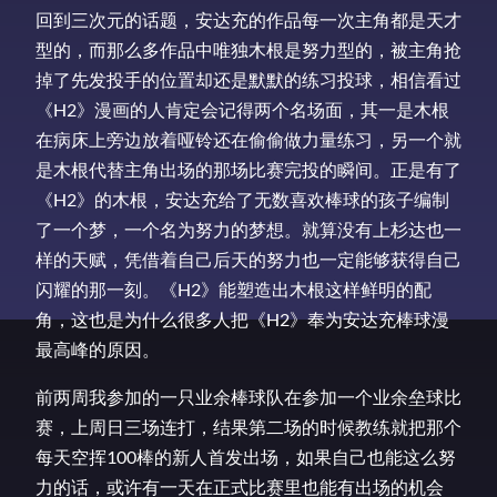
回到三次元的话题，安达充的作品每一次主角都是天才
型的，而那么多作品中唯独木根是努力型的，被主角抢
掉了先发投手的位置却还是默默的练习投球，相信看过
《H2》漫画的人肯定会记得两个名场面，其一是木根
在病床上旁边放着哑铃还在偷偷做力量练习，另一个就
是木根代替主角出场的那场比赛完投的瞬间。正是有了
《H2》的木根，安达充给了无数喜欢棒球的孩子编制
了一个梦，一个名为努力的梦想。就算没有上杉达也一
样的天赋，凭借着自己后天的努力也一定能够获得自己
闪耀的那一刻。《H2》能塑造出木根这样鲜明的配
角，这也是为什么很多人把《H2》奉为安达充棒球漫
最高峰的原因。
前两周我参加的一只业余棒球队在参加一个业余垒球比
赛，上周日三场连打，结果第二场的时候教练就把那个
每天空挥100棒的新人首发出场，如果自己也能这么努
力的话，或许有一天在正式比赛里也能有出场的机会