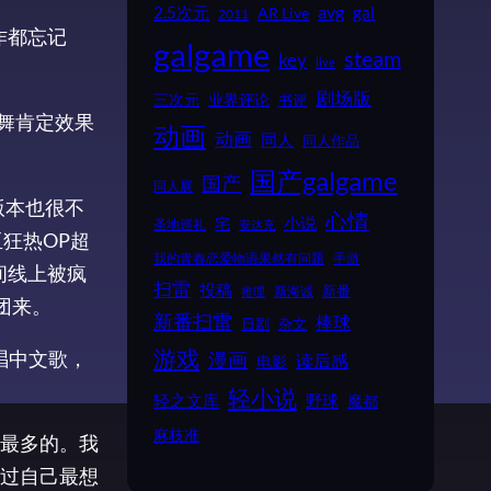
2.5次元
avg
gal
AR Live
2011
作都忘记
galgame
steam
key
live
剧场版
业界评论
三次元
书评
舞肯定效果
动画
动画
同人
同人作品
国产galgame
国产
同人展
版本也很不
心情
小说
宅
圣地巡礼
安达充
狂热OP超
我的青春恋爱物语果然有问题
手游
间线上被疯
扫雷
投稿
新番
新海诚
推理
团来。
新番扫雷
棒球
日剧
杂文
游戏
唱中文歌，
漫画
读后感
电影
轻小说
野球
轻之文库
魔都
麻枝准
最多的。我
过自己最想