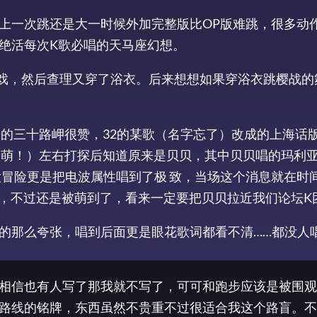
上一次跳还是大一时候外加完整版比OP版难跳，很多动
绝活每次K歌必唱的天马座幻想。
戏，然后查理又穿了浴衣。后来想想如果穿浴衣跳樱战的
酱的三十路岬很赞，32的某歌（名字忘了）改成的上海话
激萌！）左右打探后知道原来是贝贝，其中贝贝唱的玛利亚
大冒险更是把电波属性唱到了极 致，当场这个消息就在时
歌，不过还是被萌到了，看来一定要把贝贝拉近我们论坛K
的那么夸张，唱到后面更是眼花歌词都看不清……都没人
相信也有人写了那我就不写了，可可和跑步应该是被围观
路线的铭牌，东西虽然不贵重不过很适合我这个路盲。不