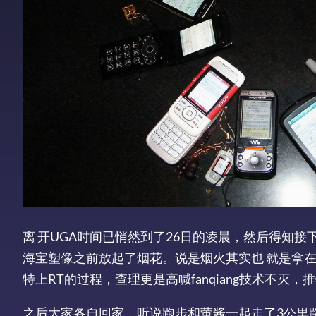
离 开UGA时间已悄然到了26日的凌晨，然后得知
海宝塑像之前放起了烟花。说是烟火其实也 就是拿
特上RT的过程，查理更是高喊fanqiang技术不
之后大家各自回家，听说跑步和萤酱一起走了3公里