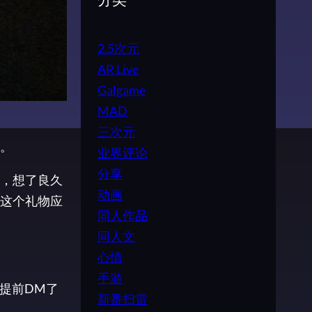
分类
2.5次元
AR Live
Galgame
MAD
三次元
。
业界评论
分享
，想了良久
动画
这个礼物应
同人作品
同人文
心情
手游
r提前DM了
新番扫雷