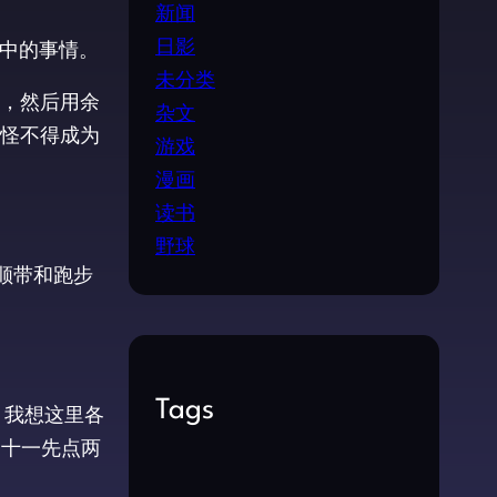
新闻
日影
之中的事情。
未分类
，然后用余
杂文
怪不得成为
游戏
漫画
读书
野球
顺带和跑步
Tags
。我想这里各
二十一先点两