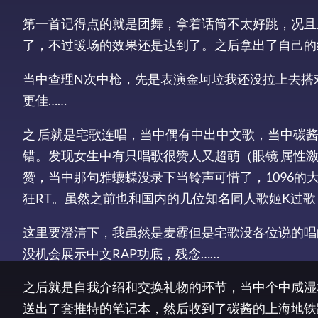
第一首记得点的就是团舞，拿着话筒不太好跳，况且
了，不过暖场的效果还是达到了。之后拿出了自己的
当中查理N次中枪，先是表演金坷垃我还没拉上去搭
更佳……
之 后就是宅歌连唱，当中偶有中出中文歌，当中碳
错。发现女生中有只唱歌很赞人又超萌（眼镜 属性
赞，当中那句雅蠛蝶没录下当铃声可惜了，1096的
狂RT。虽然之前也和国内的几位知名同人歌姬K过
这里要澄清下，我虽然是麦霸但是宅歌没各位说的唱
没机会展示中文RAP功底，残念……
之后就是自我介绍和交换礼物的环节，当中个中咸湿
送出了套推特的笔记本，然后收到了碳酱的上海地铁