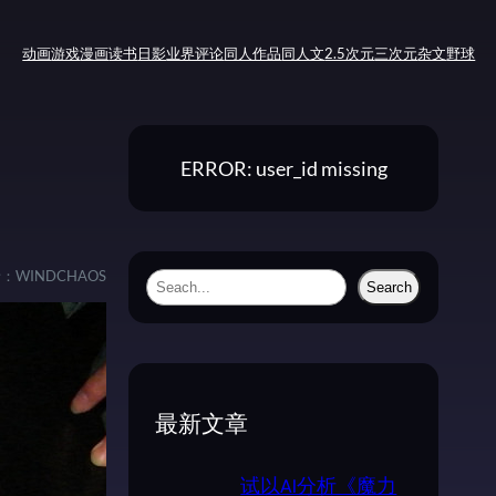
动画
游戏
漫画
读书
日影
业界评论
同人作品
同人文
2.5次元
三次元
杂文
野球
ERROR: user_id missing
者：
WINDCHAOS
S
Search
e
a
r
c
最新文章
h
试以AI分析《魔力