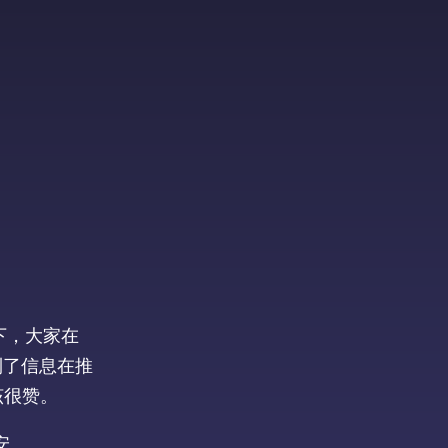
下，大家在
到了信息在推
该很赞。
安。