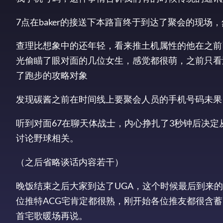
7点在baker的接送下本路盲终于到达了聚会的现
查理比想象中的还年轻，看来推土机属性的他在之前
光偷瞄了眼对面的几位女生，感觉都很萌，之前只看
了跑步的攻略对象
发现碳酱之前在时间线上要聚会人员的手机号码未果
听到对面67在聊天体战士，内心挣扎了3秒钟后决
讨论野球相关。
（之后省略谈话内容若干）
晚饭结束之后大家到达了UGA，这个时候最后到来
位推特ACG宅肯定都很熟，刚开始各位推友都很含
首宅歌暖场再说。