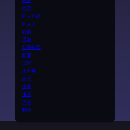
分享
动画
同人作品
同人文
心情
手游
新番扫雷
新闻
日影
未分类
杂文
游戏
漫画
读书
野球