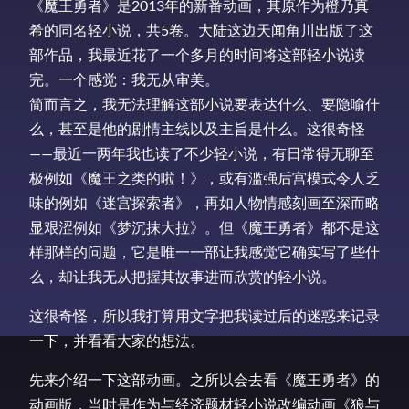
《魔王勇者》是2013年的新番动画，其原作为橙乃真
希的同名轻小说，共5卷。大陆这边天闻角川出版了这
部作品，我最近花了一个多月的时间将这部轻小说读
完。一个感觉：我无从审美。
简而言之，我无法理解这部小说要表达什么、要隐喻什
么，甚至是他的剧情主线以及主旨是什么。这很奇怪
——最近一两年我也读了不少轻小说，有日常得无聊至
极例如《魔王之类的啦！》，或有滥强后宫模式令人乏
味的例如《迷宫探索者》，再如人物情感刻画至深而略
显艰涩例如《梦沉抹大拉》。但《魔王勇者》都不是这
样那样的问题，它是唯一一部让我感觉它确实写了些什
么，却让我无从把握其故事进而欣赏的轻小说。
这很奇怪，所以我打算用文字把我读过后的迷惑来记录
一下，并看看大家的想法。
先来介绍一下这部动画。之所以会去看《魔王勇者》的
动画版，当时是作为与经济题材轻小说改编动画《狼与