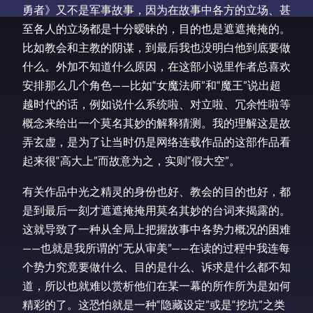
勇者》又不是军事故事，因为在故事中各方的立场、甚
至各人的立场都是十分暧昧的，目的也是遮遮掩掩的。
比如教会和主教的阴谋，到最后我也没明白他到底要做
什么。外加不知道什么原因，在这部小说里作者总喜欢
安排那么几个角色——比如“女魔法师”和“魔王”说出超
越时代的话，例如说什么系统啦、对立啦、冗余性啦等
概念来给出一个莫名其妙的解释猜测。我的理解这是故
弄玄虚，是为了让当时仍是网络连载作品的这部作品看
起来很“高大上”而故意为之，实则“假大空”。
有关作品中光之精灵的身份也好、教会的目的也好，都
是到最后一刻才遮遮掩掩用莫名其妙的台词来揭露的。
这就导致了一种从全局上把握故事中各势力概况的困难
——也就是我所谓的“无从审美”——在读的过程中我连每
个势力究竟要做什么、目的是什么、诉求是什么都不知
道，所以也就难以赏析他们在某一幕的所作所为是如何
精彩的了。这恐怕就是一种“隐藏设定”或是“挖坑”之类