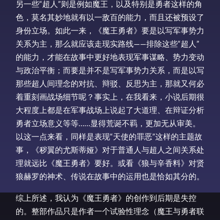
另一些“超人”则是例如魔王，以及特别是勇者这样的角
色，莫名其妙地就有以一敌百的能力，而且还被预设了
身份立场。如此一来，《魔王勇者》要是以写军事势力
关系为主，那么就应该走现实路线——排除这些“超人”
的能力，才能在故事中更好地表现军事谋略、势力变动
与政治平衡；而要是并不是写军事势力关系，而是以写
那些超人间理念的对抗、辩驳、反思为主，那就又何必
着重刻画战场细节呢？事实上，在我看来，小说后期很
大程度上都是在军事战场上说起了大道理、在辩证分析
勇者立场意义等等……显得荒诞不羁，更加无从审美。
以这一点来看，同样是表现“天使的罪恶”这样的主题故
事，《秽翼的尤斯蒂娅》对于普通人与超人之间关系处
理就远比《魔王勇者》要好。或看《狼与辛香料》对贤
狼赫罗的神术、传说在故事中的运用也是恰如其分的。
综上所述，我认为《魔王勇者》的创作到后期是失控
的。整部作品只是作者一个试验性理念（魔王与勇者联