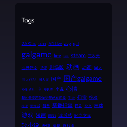
Tags
2.5次元
avg
gal
AR Live
2011
galgame
steam
key
三次元
live
动画
动画
剧场版
同人
业界评论
书评
国产galgame
国产
同人作品
同人展
心情
小说
宅
圣地巡礼
安达充
扫雷
投稿
我的青春恋爱物语果然有问题
手游
新番扫雷
棒球
新番
日剧
杂文
新海诚
推理
游戏
漫画
读后感
电影
轻之文库
轻小说
野球
魔都
麻枝准