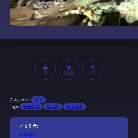
赞
微海报
分享
Categories:
读书
Tags:
天闻角川
轻小说
魔王勇者
本文作者:
wildgun