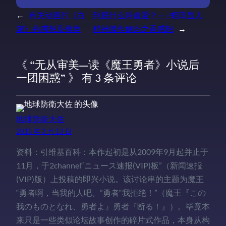
←
有关动画片《白
到底什么叫做爱？——蛭田昌人
箱》的感想及推荐
精神续作媚肉之香感想
→
《 “无从审美—读《魔王勇者》小说后
一团困惑” 》 有 3 条评论
地球防衛大佐
2015 年 3 月 13 日
资料：引维基百科：本作起初是从2009年9月起并止于
11月，于2channel“ニュース速报(VIP)板”（新闻速报
(VIP)版）上投稿的即兴小说。该讨论串的主题为魔王
“勇者啊，当我的人吧。”勇者“我拒绝！”（魔王『この
我のものとなれ、勇者よ』勇者『断る！』）。毕竟本
来只是一些类似论坛故事创作的碎片式作品，本身从构