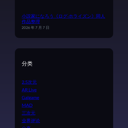
小説家になろう《ログ·ホライズン》同人
作品整理
2026 年 7 月 7 日
分类
2.5次元
AR Live
Galgame
MAD
三次元
业界评论