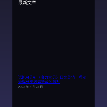
最新文章
h
试以AI分析《魔力宝贝》日文剧情，理清
游戏外部因素造成的混乱
2026 年 7 月 23 日