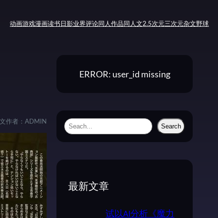
动画
游戏
漫画
读书
日影
业界评论
同人作品
同人文
2.5次元
三次元
杂文
野球
ERROR: user_id missing
文作者：
ADMIN
S
Search
e
a
r
c
最新文章
h
试以AI分析《魔力