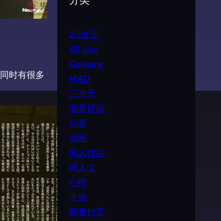
分类
2.5次元
AR Live
Galgame
同时有很多
MAD
三次元
业界评论
分享
动画
同人作品
同人文
心情
手游
新番扫雷