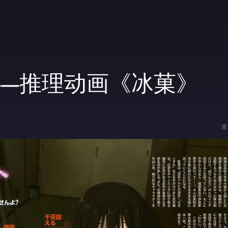
——推理动画《冰菓》
本