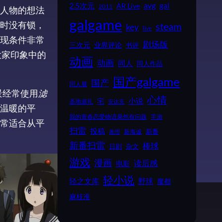
2.5次元
avg
gal
AR Live
2011
人物的想法
galgame
时没有锁，
steam
key
live
现条件非常
剧场版
业界评论
三次元
书评
大家印象中的
动画
动画
同人
同人作品
国产galgame
国产
同人展
景经常使用
滤
心情
小说
宅
圣地巡礼
安达充
温暖的平
我的青春恋爱物语果然有问题
手游
常适合从平
扫雷
投稿
新番
新海诚
推理
新番扫雷
棒球
日剧
杂文
游戏
漫画
读后感
电影
轻小说
野球
轻之文库
魔都
麻枝准