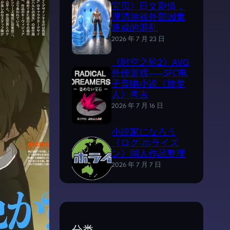
宝贝》日文剧情，
理清游戏外部因素
造成的混乱
2026 年 7 月 23 日
《时空之轮2》AVG
外传游戏——SFC电
子音响小说《旅梦
人》考古
2026 年 7 月 16 日
小説家になろう
《ログ·ホライズ
ン》同人作品整理
2026 年 7 月 7 日