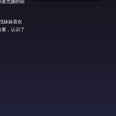
叫做尤娜的病
找妹妹喜欢
力量，认识了