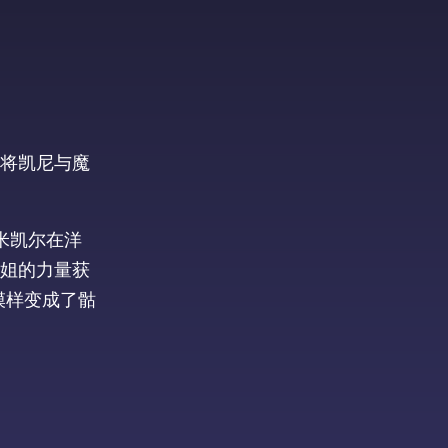
将凯尼与魔
米凯尔在洋
姐的力量获
模样变成了骷