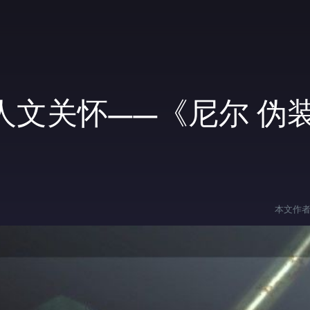
人文关怀——《尼尔 伪
本文作