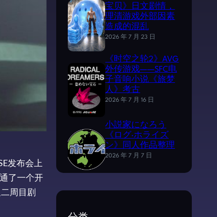
宝贝》日文剧情，
理清游戏外部因素
造成的混乱
2026 年 7 月 23 日
《时空之轮2》AVG
外传游戏——SFC电
子音响小说《旅梦
人》考古
2026 年 7 月 16 日
小説家になろう
《ログ·ホライズ
ン》同人作品整理
2026 年 7 月 7 日
SE发布会上
只通了一个开
及二周目剧