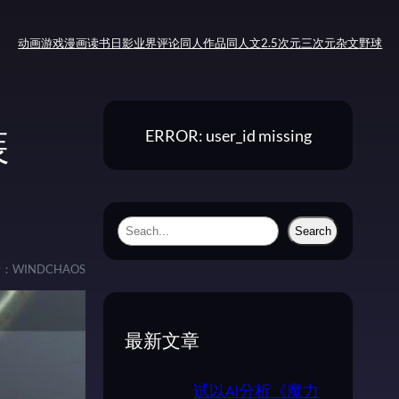
动画
游戏
漫画
读书
日影
业界评论
同人作品
同人文
2.5次元
三次元
杂文
野球
ERROR: user_id missing
装
S
Search
e
者：
WINDCHAOS
a
r
c
最新文章
h
试以AI分析《魔力