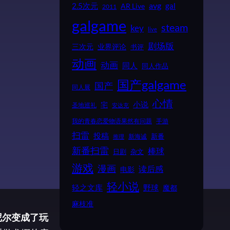
2.5次元
avg
gal
AR Live
2011
galgame
steam
key
live
剧场版
业界评论
三次元
书评
动画
动画
同人
同人作品
国产galgame
国产
同人展
心情
小说
宅
圣地巡礼
安达充
我的青春恋爱物语果然有问题
手游
扫雷
投稿
新番
新海诚
推理
新番扫雷
棒球
日剧
杂文
游戏
漫画
读后感
电影
轻小说
野球
轻之文库
魔都
麻枝准
尼尔变成了玩