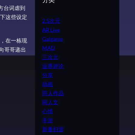
分类
方台词虐到
析下这些设定
2.5次元
AR Live
Galgame
，在一栋现
MAD
向哥哥递出
三次元
业界评论
分享
动画
同人作品
同人文
心情
手游
新番扫雷