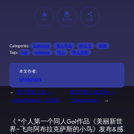
赞
微海报
分享
Categories:
Galgame
同人作品
同人文
游戏
Tags:
gal
galgame
同人
同人游戏
本文作者:
windchaos
←
理不尽的人生——
末日下的人性之歌——
《Angel Beats!》岩沢线
《Swan Song》
→
《 “个人第一个同人Gal作品《美丽新世
界~飞向阿布拉克萨斯的小鸟》发布&感