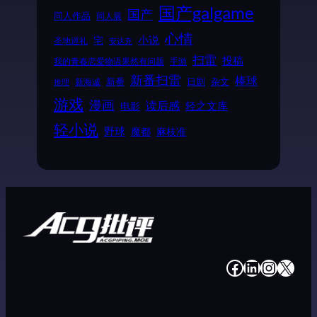
国产galgame
国产
同人作品
同人展
心情
小说
宅
圣地巡礼
安达充
扫雷
投稿
我的青春恋爱物语果然有问题
手游
新番扫雷
棒球
新番
日剧
杂文
新海诚
推理
游戏
漫画
读后感
电影
轻之文库
轻小说
野球
魔都
麻枝准
#
#
#
#