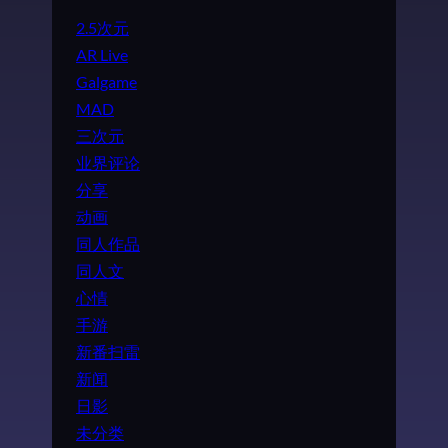
2.5次元
AR Live
Galgame
MAD
三次元
业界评论
分享
动画
同人作品
同人文
心情
手游
新番扫雷
新闻
日影
未分类