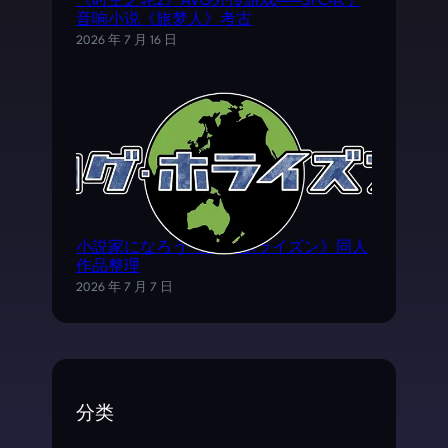
《时空之轮2》AVG外传游戏——SFC电子
音响小说《旅梦人》考古
2026 年 7 月 16 日
小説家になろう《ログ·ホライズン》同人
作品整理
2026 年 7 月 7 日
分类