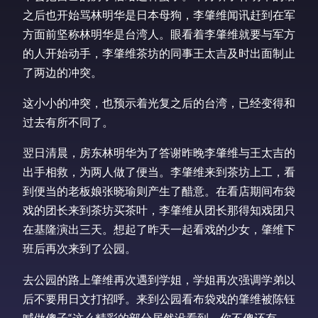
之后也开始骂林明华是日本母狗，李肇维闻讯赶到在军
方面前坚称林明华是台湾人。眼看着李肇维就要与军方
的人开始动手，李肇维茶坊的同事王太吉及时出面制止
了两边的冲突。
这小小的冲突，也预示着光复之后的台湾，已经变得和
过去有所不同了。
翌日清晨，房东林明华为了答谢昨晚李肇维与王太吉的
出手相救，为两人做了便当。李肇维来到茶坊上工，看
到便当的老板娘张晓瑜则产生了醋意。在看店期间布袋
戏的团长来到茶坊买茶叶，李肇维从团长那得知戏团只
在基隆演出三天。想起了昨天一起看戏的少女，肇维下
班后再次来到了公园。
去公园的路上肇维再次遇到学姐，学姐再次强调学弟以
后不要用日文打招呼。来到公园看布袋戏的肇维被陈钰
喊做傻子“这么精彩的部分居然没看到，你不傻还有