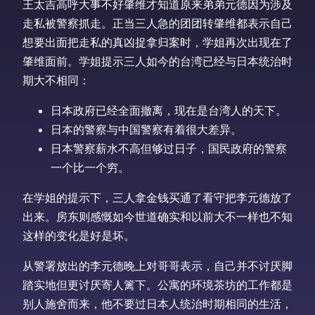
王太吉高呼大事不好肇维才知道原来弟弟元德因为涉及
走私被警察抓走。正当三人急的团团转肇维都表示自己
想要出面把走私的真凶捉拿归案时，学姐再次出现在了
肇维面前。学姐提示三人如今的台湾已经与日本统治时
期大不相同：
日本政府已经全面撤离，现在是台湾人的天下。
日本的警察与中国警察有着很大差异。
日本警察薪水不高但够过日子，国民政府的警察
一个比一个穷。
在学姐的提示下，三人拿金钱买通了看守把李元德放了
出来。房东则感慨如今世道确实和以前大不一样也不知
这样的变化是好是坏。
从警署放出的李元德晚上对哥哥表示，自己并不讨厌脚
踏实地但更讨厌寄人篱下。公寓的环境茶坊的工作都是
别人施舍而来，他不要过日本人统治时期相同的生活，