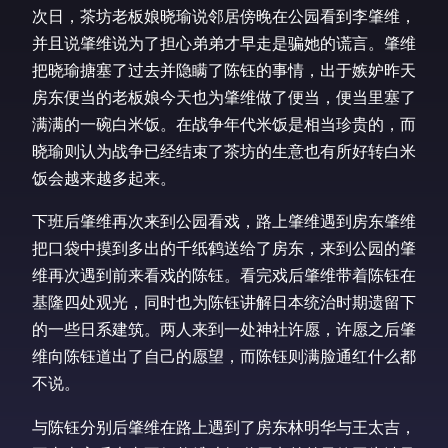
次日，茶坊老板娘晓瑜说邻居傍晚在公园看到李肇维，
并且说肇维说为了担心弟弟才早走是骗她的谎言。肇维
把晓瑜搪塞了过去并隐瞒了陈钰的事情，出于嫉妒昨天
房东便当的老板娘今天也为肇维做了便当，便当里塞了
满满的一碗白米饭。在战争年代米饭是相当珍贵的，而
晓瑜则认为战争已经结束了茶坊的生意也有所好转白米
饭会越来越多起来。
下班后肇维再次来到公园看戏，路上肇维遇到房东肇维
把口袋中摸到多出的千纸鹤送给了房东，来到公园的肇
维再次遇到前来看戏的陈钰。看完戏后肇维带着陈钰在
基隆四处观光，同时也为陈钰讲解日本统治时期遗留下
的一些日系建筑。两人来到一处神社许愿，许愿之后肇
维向陈钰道出了自己的愿望，而陈钰则满脸通红什么都
不说。
与陈钰分别后肇维在路上遇到了房东林明华与王太吉，