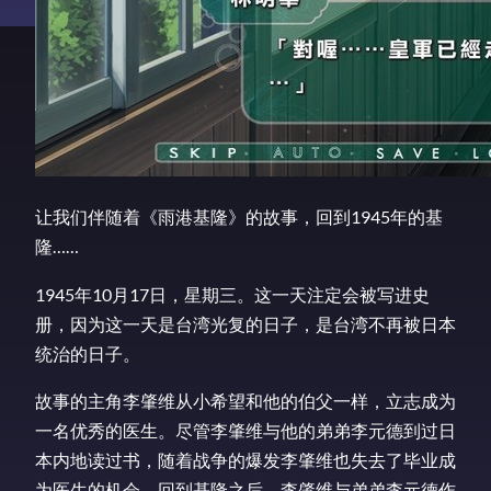
让我们伴随着《雨港基隆》的故事，回到1945年的基
隆……
1945年10月17日，星期三。这一天注定会被写进史
册，因为这一天是台湾光复的日子，是台湾不再被日本
统治的日子。
故事的主角李肇维从小希望和他的伯父一样，立志成为
一名优秀的医生。尽管李肇维与他的弟弟李元德到过日
本内地读过书，随着战争的爆发李肇维也失去了毕业成
为医生的机会。回到基隆之后，李肇维与弟弟李元德作