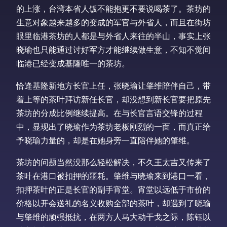
的上涨，台湾本省人饭不能抱更不要说喝茶了。茶坊的
生意对象越来越多的变成的军官与外省人，而且在街坊
眼里临港茶坊的人都是与外省人来往的半山，事实上张
晓瑜也只能通过讨好军方才能继续做生意，不知不觉间
临港已经变成基隆唯一的茶坊。
恰逢基隆新地方长官上任，张晓瑜让肇维陪伴自己，带
着上等的茶叶拜访新任长官，却没想到新长官要把原先
茶坊的分成比例继续提高。在与长官言语交锋的过程
中，显现出了晓瑜作为茶坊老板刚烈的一面，而真正给
予晓瑜力量的，却是在她身旁一直陪伴她的肇维。
茶坊的问题当然没那么轻松解决，不久王太吉又传来了
茶叶在港口被扣押的噩耗。肇维与晓瑜来到港口一看，
扣押茶叶的正是长官的副手宵堂。宵堂以远低于市价的
价格以开会送礼的名义收购全部的茶叶，却遇到了晓瑜
与肇维的顽强抵抗，在两方人马大动干戈之际，陈钰以