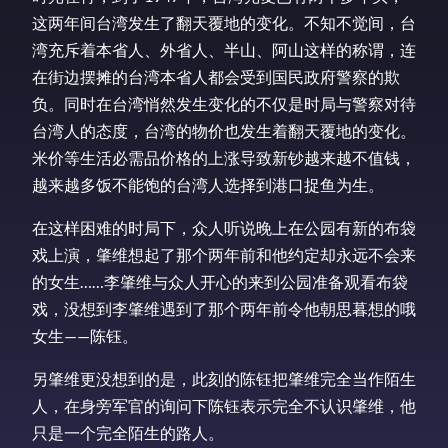
这两年间台湾发生了翻天覆地的变化。不知不觉间，台
湾充斥着本省人、外省人、半山、阿山这样的称谓，连
在街边摆摊的台湾本省人都会受到国民政府警察的欺
负。同时在台湾悄然发生变化的不仅是时局与警察对待
台湾人的态度，台湾的物价也发生着翻天覆地的变化。
米价等生活必需品价格的上涨导致新钞越来越不值钱，
越来越多饭不能饱的台湾人选择到港口捉鱼为生。
在这样困难的时局下，众人听说晚上在公园有新的布袋
戏上演，肇维想起了那个两年前和他约定却永远不会来
的女生……李肇维与众人开心的来到公园准备观看布袋
戏，没想到李肇维遇到了那个两年前令他朝思暮想的哦
女生——陈钰。
另肇维更没想到的是，此刻的陈钰把肇维完全当作陌生
人，在身旁军官的询问下陈钰表示完全不认识肇维，他
只是一个完全陌生的路人。