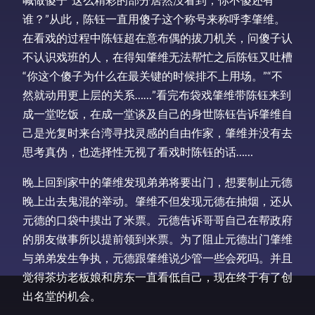
谁？”从此，陈钰一直用傻子这个称号来称呼李肇维。
在看戏的过程中陈钰超在意布偶的拔刀机关，问傻子认
不认识戏班的人，在得知肇维无法帮忙之后陈钰又吐槽
“你这个傻子为什么在最关键的时候排不上用场。”“不
然就动用更上层的关系……”看完布袋戏肇维带陈钰来到
成一堂吃饭，在成一堂谈及自己的身世陈钰告诉肇维自
己是光复时来台湾寻找灵感的自由作家，肇维并没有去
思考真伪，也选择性无视了看戏时陈钰的话……
晚上回到家中的肇维发现弟弟将要出门，想要制止元德
晚上出去鬼混的举动。肇维不但发现元德在抽烟，还从
元德的口袋中摸出了米票。元德告诉哥哥自己在帮政府
的朋友做事所以提前领到米票。为了阻止元德出门肇维
与弟弟发生争执，元德跟肇维说少管一些会死吗。并且
觉得茶坊老板娘和房东一直看低自己，现在终于有了创
出名堂的机会。