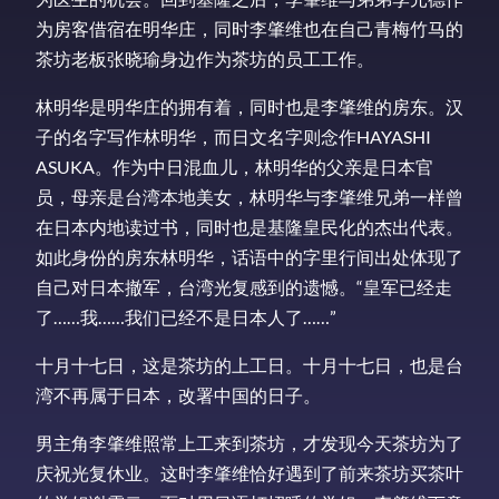
为房客借宿在明华庄，同时李肇维也在自己青梅竹马的
茶坊老板张晓瑜身边作为茶坊的员工工作。
林明华是明华庄的拥有着，同时也是李肇维的房东。汉
子的名字写作林明华，而日文名字则念作HAYASHI
ASUKA。作为中日混血儿，林明华的父亲是日本官
员，母亲是台湾本地美女，林明华与李肇维兄弟一样曾
在日本内地读过书，同时也是基隆皇民化的杰出代表。
如此身份的房东林明华，话语中的字里行间出处体现了
自己对日本撤军，台湾光复感到的遗憾。“皇军已经走
了……我……我们已经不是日本人了……”
十月十七日，这是茶坊的上工日。十月十七日，也是台
湾不再属于日本，改署中国的日子。
男主角李肇维照常上工来到茶坊，才发现今天茶坊为了
庆祝光复休业。这时李肇维恰好遇到了前来茶坊买茶叶