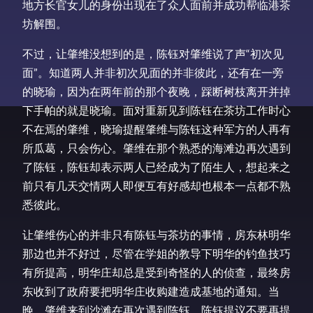
地方长官女儿的身份出现在了众人面前并成功帮临港茶
坊解围。
不过，让肇维没想到的是，陈钰对肇维说了声“初次见
面”。知道两人并非初次见面的并非彼此，还有在一旁
的晓瑜，因为在两年前的那个夜晚，踩断树枝离开并掉
下手帕的就是晓瑜。面对重新见到陈钰在茶坊工作时心
不在焉的肇维，晓瑜提醒肇维与陈钰这种军方的人再有
所瓜葛，只会伤心。肇维在那个熟悉的海滩边再次遇到
了陈钰，陈钰却表示两人已经成为了陌生人，想起来之
前只有几天交情两人即便互有好感却也根本一点都不熟
悉彼此。
让肇维伤心的并非只有陈钰与茶坊的事情，房东林明华
那边也并不好过，尽管在学姐的教导下明华的钓鱼技巧
有所提高，明华庄却总是受到奇怪的人的侦查，最终房
东收到了政府要把明华庄收购建造成基地的通知。当
晚，肇维来到沙滩在再次遇到陈钰，陈钰提议不要再提