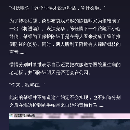
“讨厌啦你！这个时候才说这种话，算什么啦。”
为了转移话题，谈起布袋戏兴起的陈钰即兴为肇维演了
一出《将进酒》。表演完毕，陈钰脚下一个踉跄不小心
绊倒，肇维为了保护陈钰于是在旁人看来变成了肇维推
倒陈钰的姿势。同时，两人听到了附近有人踩断树枝的
声音……
惜惜分别时肇维表示自己还要把衣服送给医院里生病的
老老板，并问陈钰明天是否还会在公园。
“你来，我就在。”
此刻的肇维并不知道这个约定不会实现，也不知道分别
之后在海边捡到的手帕是来自她的青梅竹马……