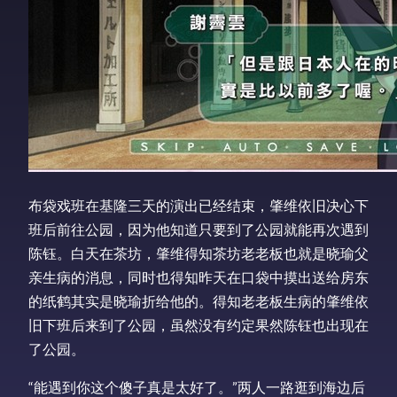
布袋戏班在基隆三天的演出已经结束，肇维依旧决心下
班后前往公园，因为他知道只要到了公园就能再次遇到
陈钰。白天在茶坊，肇维得知茶坊老老板也就是晓瑜父
亲生病的消息，同时也得知昨天在口袋中摸出送给房东
的纸鹤其实是晓瑜折给他的。得知老老板生病的肇维依
旧下班后来到了公园，虽然没有约定果然陈钰也出现在
了公园。
“能遇到你这个傻子真是太好了。”两人一路逛到海边后