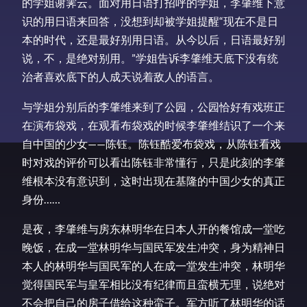
的学姐谢霁云。面对用日语打招呼的学姐，李肇维下意
识的用日语来回答，没想到却被学姐提醒“现在不是日
本的时代，还是最好别用日语。从今以后，日语最好别
说，不，是绝对别用。”学姐告诉李肇维天底下没有统
治者喜欢底下的人成天说着敌人的语言。
与学姐分别后的李肇维来到了公园，公园恰好有戏班正
在演布袋戏，在观看布袋戏的时候李肇维结识了一个来
自中国的少女——陈钰。陈钰酷爱布袋戏，从陈钰看戏
时对戏的评价可以看出陈钰非常懂行，只是此刻的李肇
维根本没有意识到，这时出现在基隆的中国少女的真正
身份……
是夜，李肇维与房东林明华在日本人开的餐馆成一堂吃
晚饭，在成一堂林明华与国民军发生冲突，身为精神日
本人的林明华与国民军的人在成一堂发生冲突，林明华
觉得国民军与皇军相比没有纪律而且蛮横无理，说绝对
不会把自己的房子借给这种蛮子。军方听了林明华的话